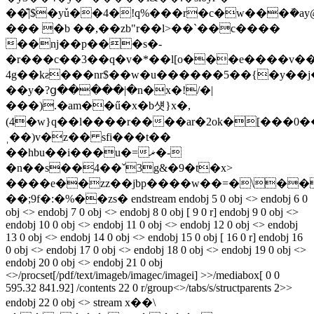
��͊|$�yٚu��4�!q%���r�c�w���ܽ�a
��� �b ��,��zb"r��l>��`��c����
��ǌ��p���s�-
�r���c��3��q�v�*��l[o���e����v���
4g��kƨ���nr$��w�u������5��{�y��
��y�?ց�����|�n�x�!/�|
���).�am��ű�x�b섓}x�,
(4�w}q��l����r����ar�2ok�[���0��
ˌ��)v�z�� sfi���t��
��hbu��i���u�=ޜ�-
�n��s��4��ˇ3g&�9�t�x>
����e��zz��jbp����w��=�\�
��;9f�:�%��zs� endstream endobj 5 0 obj <> endobj 6 0
obj <> endobj 7 0 obj <> endobj 8 0 obj [ 9 0 r] endobj 9 0 obj <>
endobj 10 0 obj <> endobj 11 0 obj <> endobj 12 0 obj <> endobj
13 0 obj <> endobj 14 0 obj <> endobj 15 0 obj [ 16 0 r] endobj 16
0 obj <> endobj 17 0 obj <> endobj 18 0 obj <> endobj 19 0 obj <>
endobj 20 0 obj <> endobj 21 0 obj
<>/procset[/pdf/text/imageb/imagec/imagei] >>/mediabox[ 0 0
595.32 841.92] /contents 22 0 r/group<>/tabs/s/structparents 2>>
endobj 22 0 obj <> stream x��\