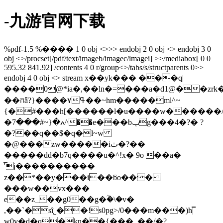
-九游官网下载
%pdf-1.5 %���� 1 0 obj <>>> endobj 2 0 obj <> endobj 3 0
obj <>/procset[/pdf/text/imageb/imagec/imagei] >>/mediabox[ 0 0
595.32 841.92] /contents 4 0 r/group<>/tabs/s/structparents 0>>
endobj 4 0 obj <> stream x��yk��� ���q|
����0@*ia�,��ln�=���a�d1@��zrk��f`�5��ȏ,�#���
��חǟ?}����۷ߟ��~hm�����ml^~
{�#���h[������l�u����w������
�ߍ�{~#���7^��e���bݕg���4�?� ?
�?��q��$�q�l~w
�@���zw�����iٺ�?��
�����dd�b7q����u�^!x� 9o ��a�
'̿ϳ����������
z��*��y���i��ƃo���
���w��vx���
e��z_��g0��g�ؒ�\�v�
,��`�sȋ˾��!s0pg>/0���m���)h|̿
w0v�d�q�kn��{���_��/�?