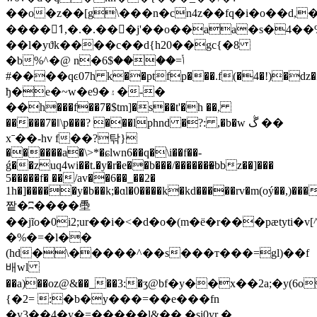
��o�z��[g\���n�cn4z��fq�i�o��d,�f�
����1ٰ,�.�.���ј'��o��aa�s�4��
��l�yϑk����c��d{h20��gc{�8
�b%^�@ n�ݳ=����$6
#����qͼ07h k��ptfp���.f(�4�!)�dz�i��
ђ�e�~w�e9�۽�
-�
��h���f��7�$tm]�s��t'�h ��,
�����7�ǁ\p���? ���lphnd �?: ,�b�w ڴ ��
xˉ��-hv f��?탂}
������a�\>*�ɕlwn6��q�\i��f��-
ǵ��zuq4wi��t.�y�r�e��b���/�������̶bbz��]���
5�����f� ��/av��6��_��2�
1h�]�����y�b��k;�ɑl�0����k�kd�����rv�m(oý��,)���
짵�ʭ����㙑
��jĩo�0i2;ur��i�<�d�o�(m�ё�r���pӕtyti�v[
�%�=�l��
(hd�\�����^��s���т���=gl)��f
배wl
��a)��oz@&��_��3:�ӡ@bf�y��x��2a;�y(6o
{�2= :�b�y���=��e���fn
�y3��4�y�=�����l&��.�si0yr �