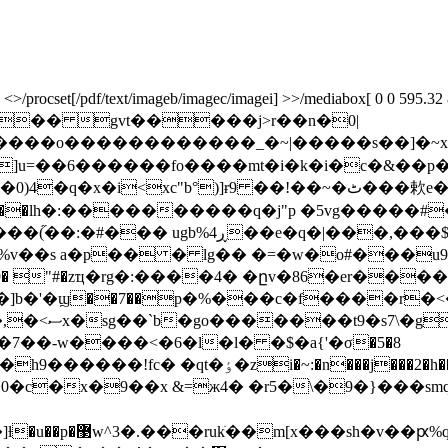
rocset[/pdf/text/imageb/imagec/imagei] >>/mediabox[ 0 0 595.32 841.
�5h�� gvt�����j>r��n�0|
�]u=��6������fo����mt�i�k�i�c�&��p�
����lh�:����������q�j"p �5vg�����
�,���$���u](:':�9]mv-�z/�n>�"a�
p%v��s a�p�� � lg�� �=�w�o#���u9
9� "#�zҵ�rg�:����4� �ըv�86�er��
��]b�'�ϣ��7��p�%���c�f����r�
�gb�>�
��-w����<�6�l�l� �$�a{'�σ�5�8
d���$n�dli�v��c7��bh��̺g5m�&��h9������!fc� �qt�ٶ�zi�~:�n���j�
��2�
0�c�x�9��x &=ж4� �r5�\�9�}���sm