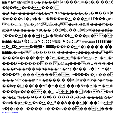
�j��u�wm�ޕ7� ҕ���t���^i@�{�l�;��h��c�)�u���x4�!����*�q�����"� gl9��?�#ug��q� ug�?
�kj�6h�e�4���}
�a�y�����b�e �����o�y����5
�m���v1�ۊo���l8��m����ǹݯ���߁1u~^b!α�#d�c�#�j�:��[��u�i:&\e|ж$�����*��=b¼�s�$�5���"t�;
>h�dm9h@m�yע�^4iĥx�q�e�.�&哌���# )���Ϳ�����d 5r��6t�b r���8�x���<�<��to� ������
gz�9�4l���#6��]b�db3��'6i!6�l�
�ftá
{��u�[���ł{w�!0yda`�b ���gq� �z8w�fk��΋%�y�,(�x�t&�be
�q��hy�l2ir��n8ge�g���@�l�j �&�gs]g&cmijs�����(��<`���c$�� ߽ߒ�3���3���)<�� 'i:���c&)l�a�./����c�(
ָ���e�e�΢�����p��i\��*�}���l� �̾��=np
�i���ϑ�w�w�����˫����wyd��լc��u�y
�:��9#�x��b�p�7s�#r_ff��e`oԫ;��=gہ�8�w�2�p&�{fk��-�t�j)��vƅ� �����&~ ���uc� ;�\ȳ�/ f|�z�4�$�y
���b�������t );3.1uq���s�w���r��9�w�d>���
���8ƾ��z��h�8�h���j]�e��~k�j~=�
�$��%0j���x���'� n~�8��r �jx ���
��� c��n�h���.� �?a'�v�˵'�o� 
��hop�j_j��0��zf3�m�ء,l��x�&x��� #�k�f7����戙`s�p{��z4!
���ilpo�ö��͉�,�_qw��b8�x#x�x���߀��&���%�@��њ˒m��� ��vpn>_�*ܑ��
�7�kp]%s����7�,����o�b�`���hhy$�
�zu��p�
�v��5��&����b��2tlo&���
]�ױ�x��ic����l x�'��nv������, ���