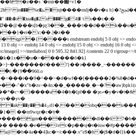
�z��s `�mir��׏=v1�
���s[b�pƹ3��_���ƽ��d��k��u� �r��ݢ�
���}�ei�ϫ;��.]�z��
���s endstream endobj 5 0 obj <> endobj 6 0 obj <> end
13 0 obj <> endobj 14 0 obj <> endobj 15 0 obj <> endobj 16 0 obj <>
gec/imagei] >>/mediabox[ 0 0 595.32 841.92] /contents 22 0 r/group<>
�rb�k�}x��u�>������ŏ�k}
��ӗ���?}��ͽ����_~������:�._޿�t��;}���;8
=�<���i��9�^��>�d�wf��[�����2�%8�d��x��
�-"�x"h�zs~�4n;��_�����ˏ�~�?�aw)bpk
�ҙeޜ�y�v�t�&��ʖ?����кw��x���r��k�o������
��yv��yv�
u���ll/8��;�"��с����u�`�9��|
n�}� ��m9wqz�c�ড়�
�lh�����tgm���������dl��67�
�� ����.�e��1ec�p��sj�t�iuԝ�#p��
kc�=/c���.v"e$�h�j$�d�l}k��o� ߊ��} ����;�3��-.�z��