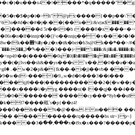
�r�$�p�i�>h"@pc����{��p��\`
��06s�n�lf�inǌr�l�(]^o��nǌq�� �x���f
i�b3s@0k��܍��>/#���elf��� �d�ibjx��u�1֔f4:���f*�ĝ-
d�5tn���e4�����3:�
4f҂��(�����0q�0(�b�8��f�q��x���]���bk^�_0
��(�j3vs��sh&
��ys���s`x��,�0��a�\�a
� /
ϊ�ۍ9w�d�ƅ���3��i���
���q)9���|�����������2�[�w��y�
���x����\/�yyg ����n(� l��qj� ��4�� 
s�0�������`�����cy���*8yb��u8��!m
 ��f���
�� ����������ґq�����bs str~}p~}
��3�߯��,���x�i9x�x���?�����p��~v�j��