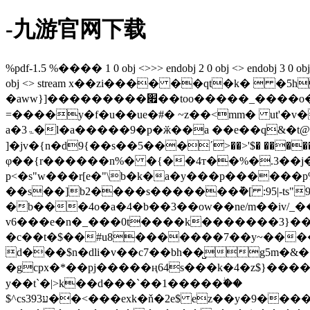
-九游官网下载
%pdf-1.5 %���� 1 0 obj <>>> endobj 2 0 obj <> endobj 3 0 obj <>/p
obj <> stream x��zi���� ��qt�k�  
�aww}]���������׏��too�����_����o����o������������_�~|�����s��]�~x��q�*v~}�*#���hk���ooߘ�����7?
=����y�f�u��ue�#� ~z��<mm� ut'�v
a�ۃ3�l�a�����9�p�ӂ��a ��e��q&�t@�0)4�q�x�i<xc"b°)]ɍ9 ��!��~�ٹ���欶e�٘��j��$ ���� ��ɰ 9
]�jv�{n�d9{��s��5���΄>��>'$� ��
φ��{r������n%� �{��4т��%�.3��j���(֞��:�#��� ugb%4ڕ��e�q�|��
p<�s"w���r[e�"\b�k�a�y���p������
��s��]b2����s�������݉�[ :95|-ts"
�b���4o�a�4�b��3��ow��ne/m��iv/_
v6���e�n�_���0t����k�������3}��,�<ސx�sg��`b�go�������t9�s7\
�c��t�$��#u8�������7��y~����7
�gcpx�*��pj�����ң64s���k�4�z$}����
y��t`�|>k��d���`��1�����ۖ��
$^cs39ע3��<���exk�ň�2e$ ez��y�9����]ƚ�u��p�޳w^3�.���rukֹ��m[x���sh�v��ԗ%q����a����j ������x��n*uv�