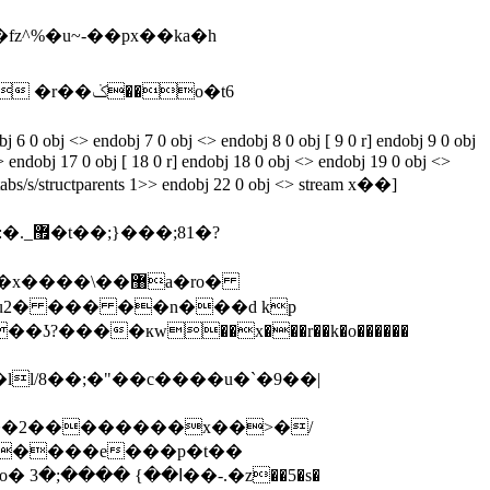
�o�t6
obj 7 0 obj <> endobj 8 0 obj [ 9 0 r] endobj 9 0 obj
 endobj 17 0 obj [ 18 0 r] endobj 18 0 obj <> endobj 19 0 obj <>
/tabs/s/structparents 1>> endobj 22 0 obj <> stream x��]
1�?
��\��޸a�ro�
1(u2� ��� ��n���d kp
b��2��������x��>�/
������e���p�t��
5�s�