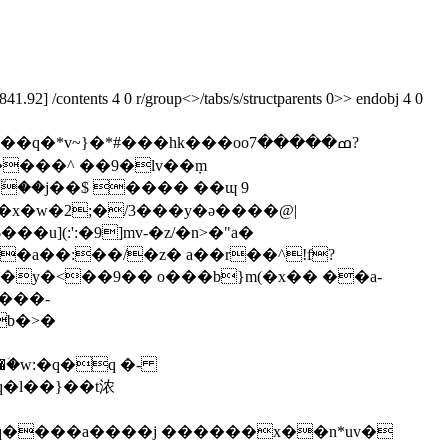
92] /contents 4 0 r/group<>/tabs/s/structparents 0>> endobj 4 0
���^ ��9�lv��݀m
#�x�w�2;�/3���y�ə����@|
�a��:��/�z� a��r��^!f?
���y�<��9�� o���b}m(�x�� ��a-
<���-
h��ؘ�w:�q�q �-
q�l��}��t浓