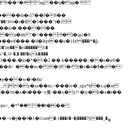
����m�c[7��f�8��
�!� �a�ah"�=����]�ϣ{�9
<�,� ��f�nk�|���
3���-�jo�*�:�2 �� k�����;:��s�jeb�
p���w�\�8n/
_j�y�za��m.>���rv�_upz*k�z.q�m
�x�i���~y룣-��x�z?^�iy�h�x�t��
f�1�t٪um�-}���ě�~�j����7[t���_�ܨ