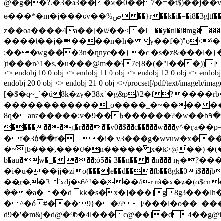
@�g��?.�3�a3���ϰ�0�� 7�=�t$)��j��v��h
ɵ���*�m�j���ԍv��%ڝ��}r��k�i�=�i8�3g|tf��2h^m���%e�ܥ�njt����mdj��v�u h}�?ﶄ��fz^%�u~-��px��ka�h
z��oa����4a��[�ש��<�l��y�nl�i�mg�����" i��s�o�)ua�g�2o���g� 4|� ١x��c�;�
����ṫ��j�����n�h� y��f�)"o<ˤ�ᮕ��@
;���wg���3n�ȵnyc��{�c �s�z&���l�{
)t���n^1�s,�u���@m��\7e[8�(�"l���))]�qp�{�
<> endobj 10 0 obj <> endobj 11 0 obj <> endobj 12 0 obj <> endobj 
endobj 20 0 obj <> endobj 21 0 obj <>/procset[/pdf/text/imageb/ima
[�$�q~_`�ü8k�zy�38x`�g&p#2�f?���
������������_o����_�~������>]~�����
8q�anz�����;v�9��߿������?�w��b۹��(-�{9��960.o
�������g�r����'�v0�$��c�����w���ӯ^�ӷa��p
�f�3ծ��f��i� v3���g�wvuw�x����
�~[b���,���ϑ�n����� x�k>@��) �(��*�c~� i����a�4�h�[pȓ�� 
b�au�w�_� ���;ȯ5�� 3��n��� �n��� ҧ�?�
�i�u���jϳ�zio(���le��d���fb��8gk�0i$��jb �ak��y��s�4ؾd1�,���obq���
��߽r��3 `xdj�s6^!����/ir rǿ�x�ʑ�(o$c
���a���dkk�s�x�]���]g8g3��
�^�ó #���9}��/? ]/���l�o��_��
d9�'�m&j�d@�9ƀ�4l���c@��]�d4��g@ia@�b�4a��4]