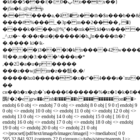
�k6��5���/(�{0�پ!o��tx��}
�j5n�6.;@up
�r�*����a,�ӑ5�z��tb�$n���b��&
����#%���_�3p� rn��2����ۄ�}
����k�9��o@%̘"�b�mk�i:kɬ�vs��� 
_^,r,t�~ �:��r�ui�j�����í�bڸn����th�?
�.���� ki�\k-
����)3���l�kn����42w�����
퍽��,m�j�3:���^���u�*
,��2�a�u�p�����
���z��wj[m�z��甔�, �/
�����hoũ�����5�x�r"�4���s�`mz
��
cн��h�x�qh�`s����6������%�z�1�k�fi��
䳭ѓ�2�egrw��e nb�f�����h ����������on��
>
endobj 6 0 obj <> endobj 7 0 obj <> endobj 8 0 obj [ 9 0 r] endobj 9
0 obj <> endobj 10 0 obj <> endobj 11 0 obj <> endobj 12 0 obj <>
endobj 13 0 obj <> endobj 14 0 obj <> endobj 15 0 obj [ 16 0 r]
endobj 16 0 obj <> endobj 17 0 obj <> endobj 18 0 obj <> endobj
19 0 obj <> endobj 20 0 obj <> endobj 21 0 obj
<>/procset[/pdf/text/imageb/imagec/imagei] >>/mediabox[ 0 0
595.32 841.92] /contents 22 0 r/group<>/tabs/s/structparents 1>>