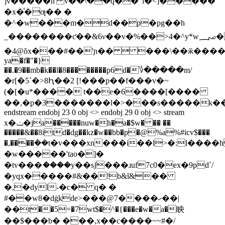
]v�����̐n' v�ٗ�\��q��"l�<]�����
�x�ͤ�ƣ�� �
�^�w���m�d��p�pg��h
_��������ƈ��&6ν��v�%��>4�^y*w؄�
�4@õx���#��'ɲ��  ���\��ӂ���
ya�f�"�}
��.�9��mb�k��l�8��������p6d�؇�����m/
�r[�5`�>8Ԧ��2 [!���p��f���v�~
(�[�u*���� t��e�6����[����
��,�p�3�������l�>���s�����k�
endstream endobj 23 0 obj <> endobj 29 0 obj <> stream
x�ݖ�ja�����nuw�h�a�$w� �� ��
�����&��8itd�dg��kz�w��bb�p�@%a%#icv$���
�,
����ܲ��t�v���xn���i��l>�:l����
�w�����'tao�]�
�tv���ަ����y��sʃ���ɹuf7c0�ex�9pd`/
�yqx�����#&��!b&ĩ&��
�,�dyl-�c� q� �
#��w8�dġkde>���@7����ހ��|
��t��5=�7wt$�^�{���e�w�a�眏
��$���b� ���,x��c����~~#�/