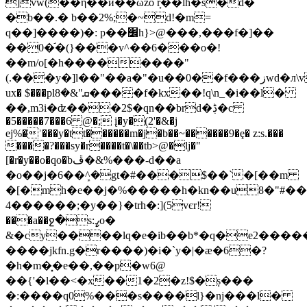
]vw(��η��и��ωzo r̟��lh�s�d�
�b��.� b��2%;�~d!�m=
q��]����)�: p��׼h}>@���,���f�]��
��0�֬�(}���v^��6���o�!
��m/o[�h��������"
(.���y�]l��"��a�"�u��0��f���زwd�л\vʵ�u_{l��5�y�[����c�8�y�vb����-
ux� $���plܩ"&�8����f�kx��!q\n_�i��l�
��,m3i�ʣ���2$�qn��brd�ڋ�c
�5�����7���6 @�; į�y�(2'�&�j
ej%�ʾ���y�tt������m�j�b��~������9�ȩ� z:s.���
����?���sy�r����t�\��tb>@�lj�"
[�r�y��o�qo�bڦ�&%���-d��a
�o��j�6��ܾ^�gt�#���$��`�[��m
�[�mh�e��j�%�����h�kn��u8�"#��t��
����4��;�y��}�trh�:](5vєr!
���a��ջ�s:ߨo�
&�cy����lq�e�ib��b*�q�e2����
����jkfn.g�r����)�i�`y�|�ӕ�6�?
�h�m�͓�e��,��p�w6@
��{'�l��<�x��1�2�z!$�ș���
�:����q0%���s����l}�nj���l�