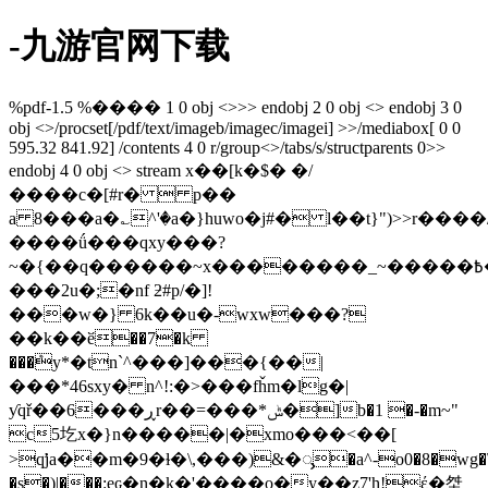
-九游官网下载
%pdf-1.5 %���� 1 0 obj <>>> endobj 2 0 obj <> endobj 3 0
obj <>/procset[/pdf/text/imageb/imagec/imagei] >>/mediabox[ 0 0
595.32 841.92] /contents 4 0 r/group<>/tabs/s/structparents 0>>
endobj 4 0 obj <> stream x��[k�$� �/
����c�[#r�  p��
a 8���a�؎^'�a�}huwo�j#� l��t}")>>r����
����ǘ���qxy���?
~�{��q������~x��������_~�����߿
���2u�;�nf ƻ#p/�]!
���w�} 6k��u�-wxw���?
��k��ӗ��7�k
���ܶy*�tn`^���]���{��|
���*46sxy� n^!:�>���fȟm�lg�|
ƴqř��6���ڕr��=���*ݰ�]b�1 �-�m~"
c5圪x�}n�����|�xmo���<��[
>q̛ja��m�9�ɫ�\,���)&�ᯮ�a^-o0�8�wg�\
�s�)|���:eԍ�n�k�'����o�y��z7'h!έ�㘶