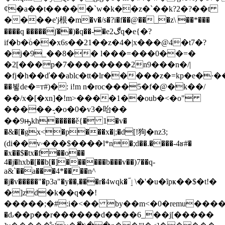
¢�a��t�����`w�k��z�`��k?2�?��t
����e'j根�m�v�/s�?i�f��@��_�z\ ��*���
����q �����ʃ��)�q��-�e2ڰq�e{�?
if�b�ۨo��x6s��21��z�4�|x���@4�t7�?
�j�9_��8�� l���=���0��=�
�2[���p�7��������2n9���n�/|
�fj�h��ď��ablc�tt�lr�����z�=kp�e�
��뵣de�=т#)�: i!m n�roc���5�f�@�k��/
��/x�[�xn]�!m>����1��oub�<�o"
�����-̙�o�0�v3�咍��
��9ԣkh�����ě{� 1�v�
�&�[�gx<�p���x�|;�d[!狗�nz3;
(di��vۥ���$����l*n�;d��.����-4ʁ#�
�x��$�tx�f��o��
4�j�hxb�[��b[�]������b���v��)7��q-
a&`��a���4*����n^
�j�v�����"�p3a"�y��,���r�4wqk� ٳ֞\�'�u�ȋpҝ��$�t!�
�]zd�k��q��!
�����;�#:i�<�� by��m<�0�remu������:��{if��k���v
�ԃ��p��r������d����6_��j[�����