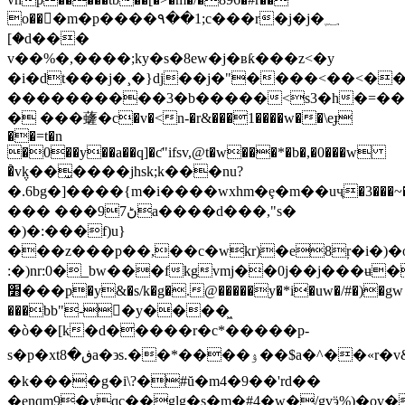
o���m�p����٩��1;c���r�j�j�؁
[�d���
v��%�,����;ky�s�8ew�j�ʙƙ���z<�y
�i�dt���j�¸�}dj��j�"����<��<�
����������3�b�����<s3�h�=���h
� ���虄�c�v�<n-�r&���1����w��\eɟ
��=t�n
�0��y��a��q]�ƈ"ifsv,@t�w���*�b�,�0���w
�҆v݆k��̫����jhsk;k���nu?
�.6bg�]����{m�i����wxhm�ȩ�m��uҷ�3�
��� ���ڻ97a����d���,"s�
�)�:���f)u}
���z���p��,��c�wkr)�e8ŗ�i�)�o{:���^�y�3ۆv8�Ԥ�"����
:�)nr:0�_bw���fkgvmj��0j��j���ʉ
׻���p�y&�s/k�g�.@�����y�*i�uw�/#�)�gw
���bb"-�y����͖
�ò��[k�d�����r�c*�����p-
s�p�xtڧ�8а�϶s.��*����ۉ��$a�^��«r�v&gﵼ������i��(
�k����g�i\?�#ŭ�m4�9��'rd��
�enqm9�yɋc��glg�s�m�#4�w�/gvӭ%)�o