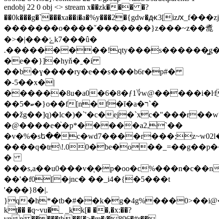
endobj 22 0 obj <> stream x��zk��� �?
��0k���g�`���xa��i�a�%y���2�{gdw�ԫ3[izԕ_f��
�������o����ˇ�������}z���~z��㗯
�>�|���ݻk7���û�
.���������!qty���s������͇g
�e��}]�hyň�ˍ�i
��b�ɣ����ry�e��s���b6r�p#�
�-5��x�|
������8u�a0�6�8�ƒ1؇w@�����i�ŀf
��ބ�5�}o��f[n�f�ĭ�a�ר`�
��žg��]q)�lc�)�`'�c�ej�`xc�"���r��w
�@����e�֙�p*�����a2,`��
�v�%�sե��c�wd7����r���;z~w02l
����q�tr\!.00�be�o��_=��g��p�
�
���s,a��u0���v�֛�p�oo�c%���n�c��n4
��'�f0[�jnc� ��_i4�{�5���t
'���}8�|.
}q�h*�tb�#��k�g�4g%���0>��i@�m
kţ�� �q~vu�_ _kk[� ��,�x:��?
vnp�����tb��[�>�m�/�896�#r��