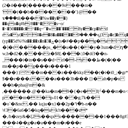
(2�4���[����s��9o���m�
'�(��b�������'}@��
ፄ���tҋ���r�%w��y��}
��qn�q#h/8��^�[\�s~o/
�<�5̴0����c�^��q~'`�w��`��� 8y��cp�hd
ra� y(�0�e�8�a�����ܟ��.��9j3p�e]�rq��)�uq6ymh^71��w��9���s�_��)�\m�,bkr���]�$a݇ia�&=!}jd�uwp�]��*�y,���sq�w�.�s�z4(��ʭ�lbi�64��\
(yp��5d%\%t��:��x�n�3�ݯ�(s�#��p��g�a �u�[x�1�tqd=@�'w
�]�r�����ۛps_��u��{��y�3xm�dդ�
w,b�d2�,���sz�$8[.���/,0�dćf��n-
_���i�in��s��d=el�\-ș��ظ�(�|��
ms��p��g���s����1
���}}'��m���z���kkyl��(�i�i0_;�
$��e���z���a���3h��� [}�ah�p�n
��h�pha@m�&
,������.@��ka�m�9�{�e�f(^̀���m�n<
p��m� �p-01� � �g;7k��
�o`�&nc,�� kq)u�x}��2p�٦�b-n��
\ȼ3�6a6�5�kq�uk!t���z*
�,/h�zey&�ξ2s��qxo�����i��1���8g
���4��g�a�a���m�ɩ���e