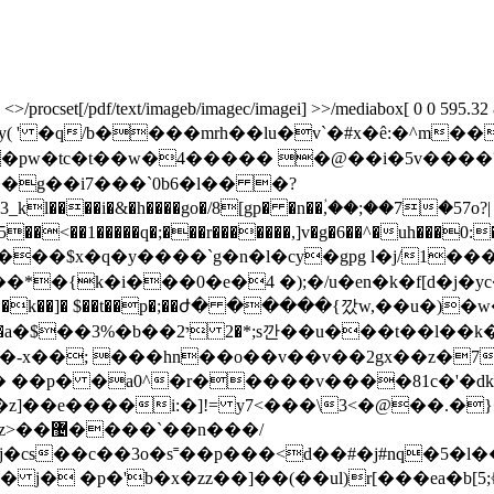
rocset[/pdf/text/imageb/imagec/imagei] >>/mediabox[ 0 0 595.32 841.
.n�y( ' �q/b����mrh��lu�v`�#x�ê:�^m
�pw�tc�t��w�4����� �@��i�5v����
�g��i7���`0b6�l�� �?
����i�&�h����go�/8[gp� �n��ؙ,��;��7�57o?|
5��<��1�����q�;���
r�������,]v�g�6��^�uh���0
a���$x�q�y����`g�n�l�cy�gpg l�j/1�
�*�{k�i���0�e�4 �);�/u�en�k�f[d�j�
u�4���k��]� $��t��p�;��ժ� �����{깠w,��u�
�*��-x��; ���hn��o��v��v��2gx��z�7
� ��p� �a0^�r�����v����81c�'�dkk���
n���/
j�cs��c��3o�s˭��p���<d��#�j#nq�5�l���
� �p�'b�x�zz��]��(��ul)r[���ea�b[5;۞