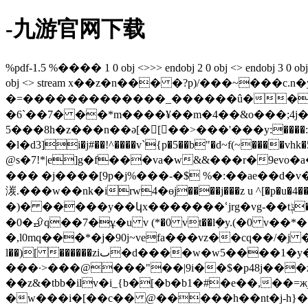
-九游官网下载
%pdf-1.5 %���� 1 0 obj <>>> endobj 2 0 obj <> endobj 3 0 obj <>/p
obj <> stream x��z�n��� �?p)/���~���c
�=�������������_������û��
�6`��7� ��*m����¥��m�4��&o���;4j�
5���8h�z���n��ə[�[��>���'���y:����:3_kl
�ӏ�d3]i�j#��!^����v`{p�5��b"�d~f(~����vhk�
@s�7!*|e]g�f���va�w&&���r�9evo�
��� �j����[9p�j%���-�$ %�:��ae��d�v�
湠.���w��nk�irw4�өj����j���z u ^[�p�
�)� �����y��կx�������ՙjrg�vg-��tݙ�a�$��3%�b�י2� 2�*;s깐��u���t��l��k��>y�q�;ۭ�[�0# �hzvx�
�0�⮵q��7�ұ�u v (*�0 vt��l݂�y.(�0 v�
�,l0mq���*�j�90j~vefa���vz��cq��/�j 
l��)[ ������ziٮ�d����w�w5����1�y�z]��e����i:�]!= y7<���\3<�@��.�}����i ���l�^�����|pi����l@-
���·>���@���"��|9і��$�p48j���z>��޴����`��
��z&�tbb�ilv�i_{b�[�b�b1�#�e��,��=ж
�w���i�[��c�� @�����h��nt�j-h}�� j