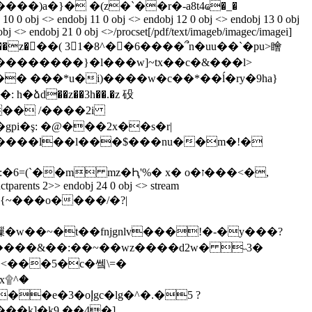
j 10 0 obj <> endobj 11 0 obj <> endobj 12 0 obj <> endobj 13 0 obj
obj <> endobj 21 0 obj <>/procset[/pdf/text/imageb/imagec/imagei]
#g����zz)�w��z���( 3 1�8^��6����՞n�uu��`�pu>瞺
�vך�~���h��]��@�ac�yɠ1�o���������}�l���w]~tx��c�&�
��l>
�� ���*u�i)����w�c��*��ĺ�ry�9ha}
ձd��z��3h��.�z 砓
�m mz�Ԧ'%� x� o�ז���<�,
uctparents 2>> endobj 24 0 obj <> stream
<���5�c�쎜\=�
x۩^�
��k]�k9 ��4�]