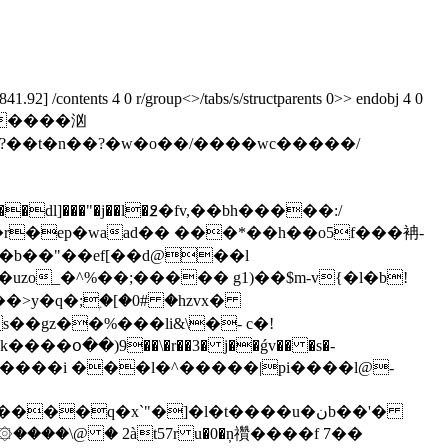
92] /contents 4 0 r/group<>/tabs/s/structparents 0>> endobj 4 0
������汹
?��t�n��?�w�o��/����wc�����/
:��dl]���"�j��l�߶�fv,��bh�����:/
��r�ep�waad�� ���*��h��o5f���袡-
yc�b��"��ef[��d@��l
)�w�uzo_�^%��;����� g1)��$m-v{�l�b!
s��gz��%���li&\�- c�!
�օ��)9��\�r��3� j��ǵv�� �s�-
��q�x`"�]�l�t����u�نb��'�
����\@ � 2àt57r u�0�ņ禶����f 7��