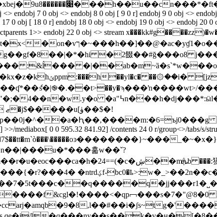
`��r�-a8t4ҩ�_�
j <> endobj 7 0 obj <> endobj 8 0 obj [ 9 0 r] endobj 9 0 obj <> endob
17 0 obj [ 18 0 r] endobj 18 0 obj <> endobj 19 0 obj <> endobj 20 0 
/tabs/s/structparents 1>> endobj 22 0 obj <> stream x���kk
�z��s|�z�r4�כ�x<|���os��>�o�>o���}��t�x<�on
g
��gf�8��|�*�hi �2餟��#ğ���o8 j��
� :&ĺ��� �|��ab�m~ȁ�s`*w���o�: h�
� [jz�� /����2i
dj���*:ӹl����l��l���$���nu��m�!�
�!
�^��a�Ԧ��,����m:�6=ъj0���g :�6=(`�
] >>/mediabox[ 0 0 595.32 841.92] /contents 24 0 r/group<>/tabs/s/str
�ڜ��mܞb ���:㺐�w��~�t��fǌgnlv���!�-�y���?
�2n��c����&��:��~��ԝz����d2w� ˵3�
ot��7�5t���c��q�����q�jj���r1�˽�
���k����f&cgl�!����<�qp﹇���s�7�"@8�0 
s qe�i/l�q���ny��s��k�v�ʜ�[�8��