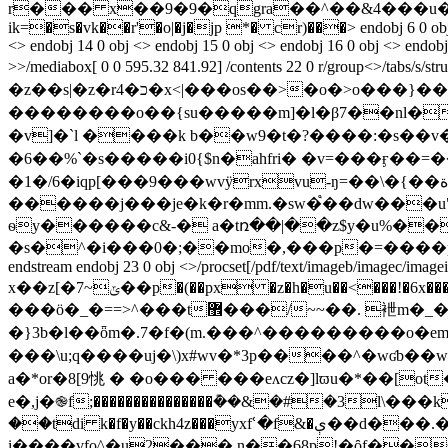
r��� x��9�9�qgra��^��&4���u�xbej�9u׉������8���h��u��cn���*�ft����)a�}� �(z�
ik=�s�vk��r'�o|�j�jp *� cr)���
> endobj 6 0 ob
<> endobj 14 0 obj <> endobj 15 0 obj <> endobj 16 0 obj <> endobj 
>>/mediabox[ 0 0 595.32 841.92] /contents 22 0 r/group<>
��������o��{su�����m] �l�β7��nl�
�v]�`l ����k b��w9�t�?����:�s��v��
�6��%`�s�����i0{$n�aһfri� �v=���ӻ��=��kx�z�khݵppm:���h��yl�c� ��۞��i
�1�/6�iqp[���9���wvÿrxvu-ŋ=��\�{��ة��ʠ*��ެs�|֎�.��t>��y�ϡ���ŉ����wt>/���gpi�ş: �@���2x��s�r|
������j���je�k�r�mm.�sw�֩��dw���u"�;�4��n�w.y�o �a"߆n���h�
ѳy������c&-� a�tռ��|��z$y�u%�� ޒ�j$�����u[ۈ��$
�s�^�i���0�;��mo�,���p�=����p��0j
endstream endobj 23 0 obj <>/procset[/pdf/text/imageb/imagec/imagei
x��z[�ݶ~7��p�(��px �z�h�u��<���!�6x���7$��tt�m`ò���\�����oͽ��������}~���_�~�x�}{~���o����/�?|
���ӧ�_�==>^���t޾���/~~��. 袣m�_�n��|���u�*���훏w��ˇ?
�}3b�l��ȫm�.7�f�(m.���^���������o�em��r�u� eoc���ca�h�24==(�c
���\u;q����uj�\)x#wv�*3p����^�wʛb��w���{�r?���4� �ntrdؼf-bc0�ҍ>:w�_>�
a�*or�8[9恌 � �o��� ���eʌcz�]lϖu�*��[
e�,j�֎f;���������������݊��&�#�3l\
��tdi k�f�y��ckh4z���yxfՙ�f&�ې��d���.�ccaɍj�amqb�9�8,l��#��i�ʃs~tg�'������e�3�oإgc�lg�^�.�5 ?
i����vfo^�u2���,n��68p!�ȏf��