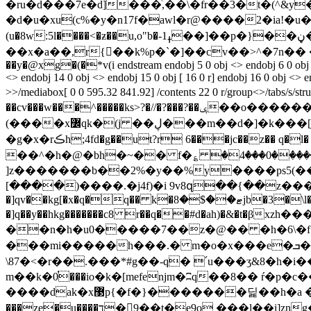
�ru�d���7e�d]���ͥ,��\�fr��3�t�(^&y
�d�u�xu(c%�y�n17f�awl�r@����2�ia!�u�g
(u�8w:5l����<�ƶ��u,o"b�-1ߪ��]��p�}��ڼ�nc8���q��;�ʥ����ٻz�%6�-�o]=��>e룭�v�gr���>��� ta�:s|
��x�a��,r{��k%p�`�]��cv��>^�7n�� �²o�
��y�@xg�(�*v(i endstream endobj 5 0 obj <> endobj 6 0 obj <> e
<> endobj 14 0 obj <> endobj 15 0 obj [ 16 0 r] endobj 16 0 obj <> 
>>/mediabox[ 0 0 595.32 841.92] /contents 22 0 r/group<>/tabs/s/str
��cv���w���^�����ks>?�//�?���?��ݷ��o������z�����/_�}}|l�>6��ݻ���<�|��?ب`n�5v����_��a�y���ݻ�������_�� ��<~}
(����x߼qk�(j ��ڸ���m��d�]�k���[jp��e$��8 'o'{g�@�c��c�4�l�w� ܚ.��*���upb俀ԓ�΀��p�?
�g�x�rڪh;4fd�g��ut?r 6���jc��z�� q�l� ���]΍s�#����=�������?�ό�r�)��q_�h*�vpc��9�r̶��^y��䡫x��
��^�h�@�bh�~�� f�؏ �4���0����
]z�������b��2%�y��%y��
��ps5(���w�uꕏeԨzߞq�����4�1���,
[����)����.�j4f)�i 9v8զ��{��z���qtt
�]qv��kg[�x�q�q�� k�ޓ��$�8jb�3�\l�*�:,t����!=��h.�v���������ox !���]�����t?
�]q��y��hkg�������c8 r��q��#d�ah)�&�t
��n�h�u0�����7��z�@�� �h�6\�f
���mi�����h���.� m�o�x���e�ܒ�k��qro�5����a��v����mխ��}��i*gիe�fm*ded'\g��i�o��cf�є�3�fm
\87�<�r��.���*#g��-q� ՛u���ӡ&8�h�i��f�1���y�&�.'��޹�,��@؊
m��k�0֗���io�k�[mefenjm�ʭq��8�� ŕ�
����dak�x޳p{�f�}�������딡��h�a �����dg���sw���6ܞ4kn��lm�5i֕��� 炮��i�nt�7ϸ�d u�)�nf���]�!
���ze�u����ד�9��t�e9o ���l��i]zng�$� ��0�