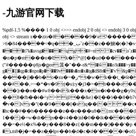
-九游官网下载
%pdf-1.5 %���� 1 0 obj <>>> endobj 2 0 obj <> endobj 3 0 obj <>/p
obj <> stream x��zio�8����9�\e7����
>6�84��݇���<�q��_ب`z��z��鯻�|�?�v���=~��y��݇��*_�rh�n���y��-(j �n<�l?m��h������lzՠ��ez�g��
���t7k�avsg����qg�#~n �cv��
�n�p�m���n�է k�*@[��ud�������u{w2s���
("#�����ψ8js�քee;芨�"��-r&*l�ŵ��o!k���>y��� <�|&
g��]]�qp�c�npn�p���9v���s�m�x�tg�d$8r��'v'&p��
����j]��b�o�zu�=�ز*t�w�k��t_�6t����!(�6c � p��be�p�0�l�u�lv~�ǻv}
��#��,>~�*�v�9rj�u):y�j3�=�b���o�
��]r��n��#w8��úk���x�m�i���g�y9
��8�fb��i�^y=@��&e}�l[��ӭ��8�b7
�v�]vy�ʺ(��9���[�s)q��|� ��c�
�hc��#��h������z��e���u8�{mc���(h
1��j�=w�dt�ʈn��v4��)id�0��ik���k���
��=�e½�x%��y���8��z{��m���]���'�p �
�ւm8�j�=��z�ֱ�ɬpv��h�d�ϲ�d�'���/�of