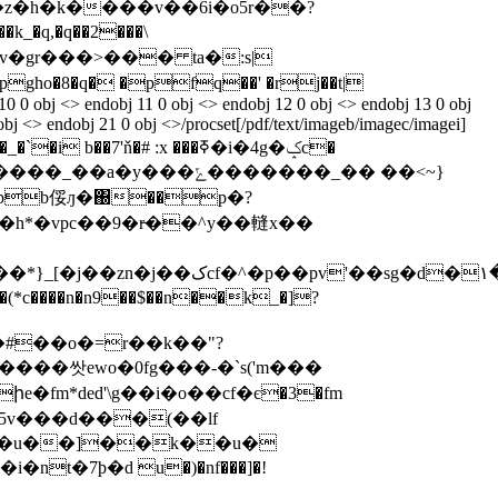
�z�h�k����v��6i�o5r��?
�q,�q��2���\
o�8�q� �pfq��' �rj��t|
0 0 obj <> endobj 11 0 obj <> endobj 12 0 obj <> endobj 13 0 obj
obj <> endobj 21 0 obj <>/procset[/pdf/text/imageb/imagec/imagei]
 b��7'ň�# :x ���ߧ�i�4g�ݤc�
����n�n9��$��n��k_�]?
v�#��o�=r��k��"?
>3��u��]��k��u�