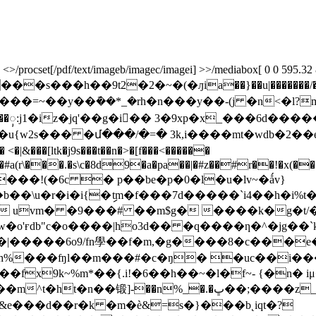
rocset[/pdf/text/imageb/imagec/imagei] >>/mediabox[ 0 0 595.32 841.
� ���s���h��9t2�2�~�(�ԓia��}��u|�����
o`z���ꨲ:j1�iz�jq'��g�i�� 3�9xp�x_���6
 �մ���/�=� 3k,i����mt�wdb�2��e�/����hz
���[ltk�j9s���t��n�>�[f���<������
#a(r\���.�s\c�8d9�a�pa��|�#z��#r��!�x(���ɰm
�b��\u�r�i�i{�ިtm�f���7d�����`i4��h�i
x uvm� �9���# ��m$g� ����k�g�t/
w�o'ғdb"c�o����|ho3d�� �q����ƞ�^�jg�
|�����6o9/fn學��
f�m,�g����8�c���
%���ʩl��m���#�c�ŋ� �uc��i����
fx9k~%m*��{.i!�6��h��~�l�f~- {�n� iμ
�m^t�ht
�n��锻]-��n%_�.�ڀ��;����z_ݝitp�k˚, �cl��h���u�����k�z���-|
{&e���d��r�k �m�ѐ&=s�}���b˛iqt�?