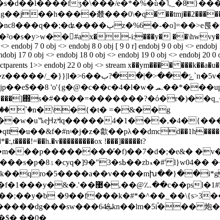
�s�d��l����fʒ�\���/e�*�%�ù�˥,_�8}��
��j��h����樷���0\�q� ��tmj��2������k_
s�y>w��#ax�-i:���y� ��\hwvy�pgh
ndobj 7 0 obj <> endobj 8 0 obj [ 9 0 r] endobj 9 0 obj <> endobj 1
endobj 17 0 obj <> endobj 18 0 obj <> endobj 19 0 obj <> endobj 20 0 
uctparents 1>> endobj 22 0 obj <> stream x��ym���� ���k��a�u��_�`�i
��`�n�\�{�t� =�&��g
�4�{����*}_[�j��zn�j��کcf�^�p��pv'��sg�d�۱���.
�u��&f�#nʵ�j�z�歙��pλ��dmcd��1h�����(*c
�βxzh���m���p��������̓�f)��7�d�;�e&� �
���s�p
�ۮ8�cyq�]9�"3�sߕ��zbޑ�#' l}w04�� �����쌋ewo�0fg���-�`s('m���
��c��psl�1#5v���d���(��lf
p�c���;��y�b �9��f���k�#*�^��_��\{s