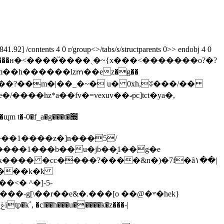
92] /contents 4 0 r/group<>/tabs/s/structparents 0>> endobj 4 0
��/���н�<����ͧ����ˏ�~{x���<�������o?�?
d������?��m�|��_�~� u� 0xh,ʬ���/��
*a��fv�=vexuv��-̵pc]tct�ya�,
 t�-0�f_a�g���t�׭
%t���1����z�]n���5/
����1���b��u�jb��̘1��g�e
�`k���� �cc����?����&n�)�7f�ȃ۱��|
e���k�ҟ
<� ^�]-5-
���-g[\��r��e&�.���[o ��@�ʷ�hek}