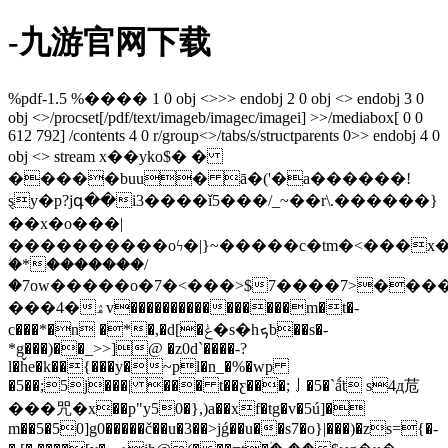
-九游官网下载
%pdf-1.5 %���� 1 0 obj <>>> endobj 2 0 obj <> endobj 3 0
obj <>/procset[/pdf/text/imageb/imagec/imagei] >>/mediabox[ 0 0
612 792] /contents 4 0 r/group<>/tabs/s/structparents 0>> endobj 4 0
obj <> stream x��yko$� �
�����buu� ā�('�a������!
ȿy�p?jգ��i3����ǐ5���/_~��r\.������}
��x�o���|
����������oϟ�|}~�����c�tm�<���x
ؗ�*�������/
�7ow�����o�7�<���>$7����7>����
���4�ۿv����������������m�t�-
c���*�n �*�,�d[�ݟ�s�hܟb��s�-
*g���)��_>>]@ �z0d`����-?
l�ȟe�k��{���y�~pl�n_�%�wp
�5��;5j���| ��� t��ƹ���;㇚�5�`å̈́t s4д苊
���咒�x��p"y50�},)a��xf�tg�v�5ú]�
m��5�50]g0�����č��u�3��>jǵ��u��s7�o}|���)�zs={�-