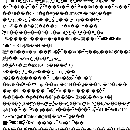
� [� ����[v�˒ڡjh@(���=t�۠� ��$ʮg�u�
�r�k�s�5��5a��m�&el��m�z��
��ail���; )�g�=p���2mzk� f�q��ʧ=
�`gg�ѵe�8� � �:� h'p���b
g@���*�%�d��r>�y�����
f'����y�v�^�1:�gqbl}� ���a
=%����=���w�ˀ�li�dh'̺k�w챍��x�������tm
����>q8ٱeׇk%��b��t
捡*�l)��u�qnj��j9p���'aʠ�;��g��k4�'�
綄լ��d�%d�x�y�_
s�̪��2::�a;da6 b�]��o )
3����ye��� l=o��
r�2��&�����:a�<�&o�_�`f
�l&)k�d�lmpl��mn�{4t4��g���^,[�4)�z��
�agl�l:u����� �m��c{��� ��
��!)��-�p�f�(�8^p��f�3xt�l��>n�|
��$�$�r�w��y8�"mkd�bƴ��0��
ң&}9��3�q��8տ���:�[�ad� �m�x`�%
�,f��g���`%�6"��pn턉� wg���
΢��2���zd=��f�j-sp�[ ��
���ǻ�q���fw[��6���y7z��:�1$��f