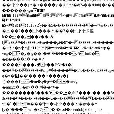
��:~q��j�<����y`�4�djᎏ��&lub[�c�
������ԡm�3�?
h�\��-1���m��9̉`��� ~^j�%v�%��.9^'��e�;
�[�u�cy�j�|
�$~�ɜ�1��û18zڳyl̲�}h5���������=&�8���l��l��dri�����h���e�q,u;(�3���p�q�{6r��s%�
���7���o�����7��_2挳
k����y��v��s&
[j2�s�[8��n�m���ۈt�9"�=���
� �pqy��]¶�ycv�u��{��^�^:�djau�ܑ^p�
vn;;��y�|g��ʽ�ܽ�!��l���z5 huf/�|
�k����h�[v�?
�������v߻c��ΐ*3*�f�/
��������̓znp����
�17;���d&��qp�
q�x�'׽��\��.��"t���y�]
{).���{ \�m�ą�p%�[�nvcg
�anz2c�ٶ�n>�����
��������8���9���,thi3���"��n��8
3s�]\����`�9]��^z�~����� f.���
�`l�[3n���5j�wq����gz��=
[y�f���`w !�xݦ7`{� �ԙd�
> endobj 6 0 obj <>