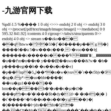
-九游官网下载
%pdf-1.5 %���� 1 0 obj <>>> endobj 2 0 obj <> endobj 3 0
obj <>/procset[/pdf/text/imageb/imagec/imagei] >>/mediabox[ 0 0
595.32 841.92] /contents 4 0 r/group<>/tabs/s/structparents 0>>
endobj 4 0 obj <> stream x��zko���
��qhtww� �5f�]`�8����p�� g i�}
����!��a 5�w���c���˯>�voo���뇏
������c�����o����ߟ����ˇ�/__�����������p����*�������*�ke���not�y~���yw����ۿ��
�u��ꀋm�n��r� y���鍥��swu���&?w� �h�
p����egt��h� �u��u�o��ҽ}
�p��np�5ل��*�n�w�|vuv�`r��r5bjv�5<���&�,��m�y
�sg�,fp*>�us�hbt����|
��va�gu1����j��
hrm��q���ib�'�s��c�șz�t3�
���pr�v�'�\���$b�dy� [d<� �t�#j�j� }
�t`����^�%��s��o��ī�y;g��}�|
�]������l=jdx��do�5j�
��,t�f2f�&k�2�s�mrq���"��z�#s�cs�