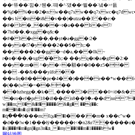
��ʸ뜌��˸낌�.ʸ뒌�.˸때�^˸덌��ʸ띌��˸냌�>ʸ듌
�%͓d�%�n�2�n:w��q7xw��q7xwc�q7d
��s b�m�i&�v��)�utza��3 ��e:�
�#� b�_�i��~t�a��� b�e7/
�7hd��,�xgg�q&:�
�#� b�e��,��yt�a�gg�:2�
��ya�!7�y���2��$� b;:�
��y���2��gg�~d�a,�� �0k~
r�n�\��,�xgf�ͣ� b;:� ��yq�t�a�gf�2:�
��y�:m� ^�y�>�顡�#�ϐ��z5��
�� -��&���yāfo��
��wǎη�8���pe�4��)���e��*w��t6
�(��(w�=��/��
��hzhegg�,�k� _���� 3�i��0=/d�&�;
\'�ro�ef�pr18�i8��dnމ�9��8��d nn'7������u���&bpr�p8��8��dnn"'7������m���&�pr�8����4nn"'7��˾�e�*����
w]��m;̦0�&�f�����ó&�g� ��(��c
m��6�n�:@�f��m?
�զ���f���m;ئ0�'�l���)�m� x��c"w�
�d��!w�1���ƚӱ�����t<�n2&r7�����u�e��
�u]���#�m�gn[�gn3n�ܦ_�my��0��m�1����bw�
网站地图