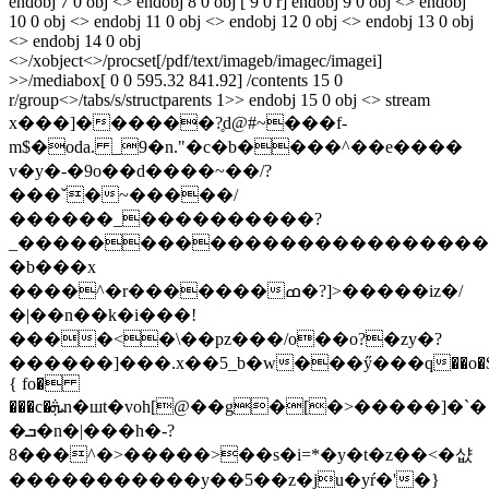
endobj 7 0 obj <> endobj 8 0 obj [ 9 0 r] endobj 9 0 obj <> endobj
10 0 obj <> endobj 11 0 obj <> endobj 12 0 obj <> endobj 13 0 obj
<> endobj 14 0 obj
<>/xobject<>/procset[/pdf/text/imageb/imagec/imagei]
>>/mediabox[ 0 0 595.32 841.92] /contents 15 0
r/group<>/tabs/s/structparents 1>> endobj 15 0 obj <> stream
x���]������?̥d@#~���f-
m$�oda. _9�n."�c�b����^��e����
v�y�-�9o��d����~��/?
���ˇ�~�����/
������_����������?
_�������������������������
�b���x
����^�r�������ߘ�?]>�����iz�/
�|��n��k�i���!
����<�\��pz���/o��o?�zy�?
������]���.x��5_b�w���ӳ���q��o�$v���n
{ fo�
���c�ܞn�шt�voh[@��g�[�>�����]�`�
�ܒ�n�|���h�-?
8���^�>�����>��s�i=*�y�t�z��<�샶
�����������y��5��z�ju�yŕ�'�}