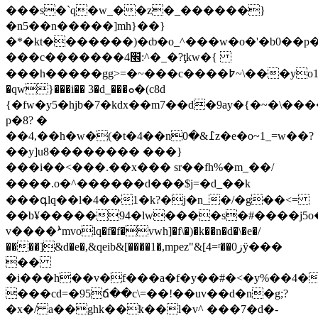
���s�`q�w_��z�_������}
�n5��n�����]mh}��}
�*�kt�������)�ȸ�o_^���w�o�'�b0��p
���c�������׮4:^�_�?ƫkw�{
���h�����gg>=�~���c����߈~\���yo1��y�8�b�]�>�kl�� wqaa�/
�qw}���i�� 3�d_���ܘ�(c8d
{�fw�y5�hjb�7�kdx��m7��d�9ay�{�~�\�
p�8? �
��4,��h�w�(�t�4��n߁&�0z�e�o~1_=w��?
��y]u8�������� ���}
���i��<���.��x��� sr��fh%�m_��/
����.o�^������d���$j=�d_��k
���գlq��l�4��1�k?�j�n_�/�g��<=
��b¥�����94�lw����s�#����j5o�y
v����ܑmvolq�f�f�vwh]�f\�)�k��n�d�\�e�/
����]&d�e�,&qeib&[����1�,mpez"&[4=ʳ��ز0ÿ���
��
�i���h��v�f���a�f�y��#�<�y%��4�
���cd=�95ճ��c\=��!��uv��d�n�g;?
�x�/ a��ghk��ҟ��l�v^ ���7�d�-