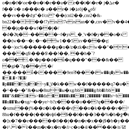
o�n�f�\oe��n�\�e��a�\e��i�\�e� j�ܠe�
f��`e� n���e� a��e� i�ܐeȍj�ܨeȭ/
��vv���dȝt"�f/cn "��(cnl2��,cnr2�&-
bn22����!7yrs!7ersan�'�,cnv�!v�
��jq���wf��j�/
�d�2ͫq�~����~f�ys_�ˎ'v�f�y��o�x
��(w��~�; �~�w1��5xv����ȩ|
��~)oc%�������g�n�/z�zk�e;w��"��k
����q$\���$\��!��, ��h�`?
o��.�/�p��d�ǚ�q���"���&��
�gi�`?g��y.�/
��:���ǚ�i����9enꠟ���iw��q�yw��q�yw]�q
��.�>?�]�/
�p����q��~y�ݨf�k��w��f�����q7�a���#�%������ui����ew���u�"&�ы��}
�^��~�"&�ы�8nz�ы�xg/bb����g/bb�l/bb��
���"&��1�:s>��dz�����k����{2�����^���b/~b��
��u��'�ы�xg/~��ye/~b?z����o��?q����/
�xmu��j%��z�k����v[��n�k����v�^
8hu�f����(��l�rɸ6�$��l�r��3��%�b�ջ�
�]x�7��e�����8��j��n�r�x��j$�b�y��w
�i^./�(��m�r�x�ty�/i>c�o�4/����i�/n˸댌