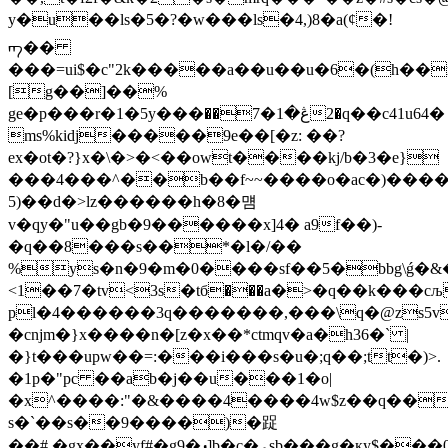
y�u��ls�5�?�w���ls�4,)8�a(ȼ�!
ᡢ��
���=ui$�c"2k�����a��u��u�6�(h��
[g��]��%
ge�p���r�1�5y���ڠ�1�7��2�q��c41u64�
ms%kidj�����9e��[�z: ��?
ex�ot�?}x�\�>�<��owt����kj/b�3�e}
���4���^��b��f~~����o�ac�)����'xch]|v�c���{�؝
5)��d�>lz������h�8�먬
v�qy�"u��gb�9������x]4� a9f��)-
�q��8���s��*�l�/��
%ys�n�9�m�0����sf��5�bbg\ǵ�&
<1��7�tv<3s�tб���a�>�q��k���cљ
pl�4������3q�������,���\q�@zs5v�
�cnjm�}x����n�[z�x��*ctmqv�a�h36�` |
�}t���upw��=:���i���s�u�;q��;tt�)>.
�1p�"pc ��ab�j��u���1�o|
�x^����:"�&����4����4w$z��q��
s�`��s��9����)�踀
��#,�gx��yf#�ǥ9�ܙ]b�c�ۑsb���g�қy$���0��y�len\���<�z