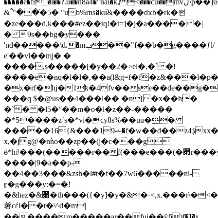
�����e�fr_�i��?.u��n8a4�"nai�k, <���cu��mvل\p��]u��9mm�2kujӑ�i��')�[����d����p��ʙ��
&՞"��֜�5� "ub%rns�ku֞&����dϫb�rk�쩐
�ze���d,k���#ez��tq!�t=]�j�a�����|
� 9s��bg�y���
'nd�����\ԃ�mݠ��"f��b�g����ƒl/
e'��vl��mj� �
����,s�����[�y��2�>el�,�`�!
����e�nq�l�l�,��a(l&g=f�f�z&���l�
�x�rf�hj�1ҟ�4fv��se��de��g�
���q $�@us��4���l�� �n[�x��h�
�`� �l5�ʺ��m�o�l�z��-�����
�*5����z`s�*vi�ϲy8s%��uu��
�����16{&���ޝ19�f�w��d��z4ڋxx�@����p���t�֒��с��;�vw�o����8���n�x�uqru�r�z�b�~r���sy:��ζ8 \i�3`��0��ak%
x,�jg@�nǹo��zp��(j�c���g
ӫ*h#���(�����r��f(���e���(�׊r���y��b�!$}ni$<!s.�\�qq�8�~�?
����|9�a��p-
��4��3���&zsh�l#t�f��7w6�����ni-
ӻ�g���y:�=�!
�&hez�&׈�th���({�y]�y�&�˗<,x.���r\�<���,vѵ�p��֌#�
㸙cέl��t�\^d�m|
������m�����ar��fui��ѷƃ)f�]�x