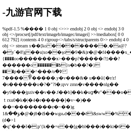
-九游官网下载
%pdf-1.5 %���� 1 0 obj <>>> endobj 2 0 obj <> endobj 3 0
obj <>/procset[/pdf/text/imageb/imagec/imagei] >>/mediabox[ 0 0
612 792] /contents 4 0 r/group<>/tabs/s/structparents 0>> endobj 4 0
obj <> stream x��[ko��������,�a@?
�y`�8'g��u|xo��ȿo�9�&)r�@�f4����x_�غ
{����oo��������ӿ>���p?�����/?ݿ��?
������o�������߿}s�b��?�}
���p���^���/o߈�
����7.�����߾y�v���&� u��å{�r/z!
�s������u�?�"?l�;qvv zmn�v����nlg��
�y 9���jpziv��v��.f��b]��k�uց�e"��
ｔrxu0�k�|�4�r�����]�v~�)��
��=��������e�~��)g
ۆ��&1�@�j8�i$��wgԋd���ĕt&sww�%�3g���"�%��qd
(d�>1
�q"���š�;p'{k��=e��[g�bl���i��ki�6�