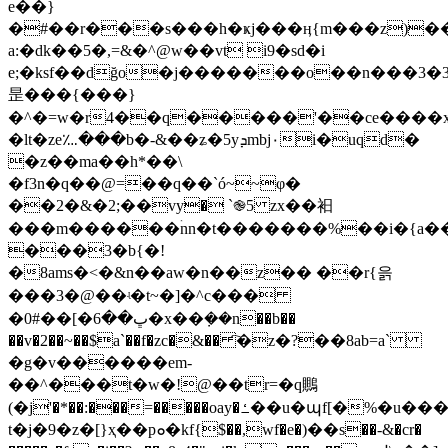
e��}
�#��r���s���h�ҝj���ӊ{m���z)��
a:�dk��5�,=&�^@w��vt i9�sd�i
e;�ksf��dğo�j�������o��n���3�׷3�x��w���r�̼gtf�����yof��&�qu�y�1oe�,�yg�k��κ�yg3w�'���;hz���̻"�'��b)9g�=���<����kw�����{w���c�{wk���l�)o�>�*�ԟ���
昰���{���}
�^�=w�r4��q�����'��ce����
�lt�ze؊���b�-&��ʑ�5yܕmbj٠i�uqd�
�z��ma��h*��\
�f3n�q��@=��q��`ó~~φ�
��2�&�2;��vy� `֎5 zx��衵
���m������ۛnn�t�������%��i�{a�
���3�b{�!
�8ams�<�&n��aw�n��z�� ��r{읅
���3�@��ʵ�t~�]�^c���
�ﭚ��6�]��#0�x��݀��n��b��
��v�2��~��$a`��f�zc�&�� ҇�z�?��8ab=a`
�g�v������em-
��^���t�w�!@��tr=�q䴍
(�j'�*��:���=�����oay�ߑ��u�պf[�%�u���n�0��_-
t�j�9�z�[}ҳ��pܘ�kf{$��,wf�e�)��s��-&�cr�