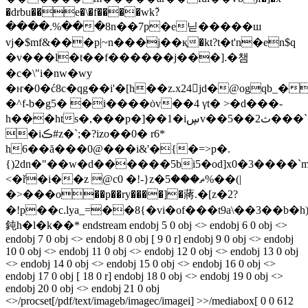
�drbu��e�\�f����wkٚ?
����.%���8n��7p�e닏�����ш
vj�$mf&���p|~n���j��қ�kt?t�t'n�en$q
�v���l�
t��f������j���].�챔
�c�\"i�nw�wy
�ҥ�0�ć8c�qg��i'�[h��z.x24jd�@ogqb_����
�^f-b�g5� �i����ȯv��4 γt� >�d���-
h���hts�,���p�]��1�iڛv��ث2��5���`��ia�e@
�iڪ#z�`;�?izo��0� r6*
h6��ă���0@���i&'�{�=>p�.
{)2dn�"��w�d������5bi5�od]x0�3����
<�ř�i��z @c0 �!-}z�ޡ���5%��(|
�>���o��p��ry����]�蔣.�[z�2?
�!p��c.lya_=��8{�vi�of���t9a\��3��b�h)�'�`y��vލ�ҍ�þ
鈍h�l�k��* endstream endobj 5 0 obj <> endobj 6 0 obj <>
endobj 7 0 obj <> endobj 8 0 obj [ 9 0 r] endobj 9 0 obj <> endobj
10 0 obj <> endobj 11 0 obj <> endobj 12 0 obj <> endobj 13 0 obj
<> endobj 14 0 obj <> endobj 15 0 obj <> endobj 16 0 obj <>
endobj 17 0 obj [ 18 0 r] endobj 18 0 obj <> endobj 19 0 obj <>
endobj 20 0 obj <> endobj 21 0 obj
<>/procset[/pdf/text/imageb/imagec/imagei] >>/mediabox[ 0 0 612