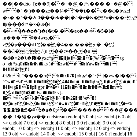
��j��d:to_l);��9j��=�@j�t*v��� �=�@�
w�}� )���ze��]ܐ��"�4��c��d�bvzc!
�z�i�^��2n0���ek��j�/r�e�&�*u�r��~ү
�|r���$r*�x�,ƽ�!
�~j��z�])�(�t�;��ǝx��<�5�l�
m���#�4weg�-
v�p���d1���4��;���c�=�
��3�i|/'(u- ��cv���u!
�d�=2�ʅ�޶�yxc*ǥ��|�j#��h��(%�f� tg
o=g�*xq0����r�v��ks )��zw����h'aw����{
�4�3��z'�!
ʲ0i2�e"ٕ����rn���x�7�}o�ھ^�"~]�vw�t��q;�ߎ~�r�#������f�=�h�yx��q"h�u�v�2�
^"w��%r�%tl�r����t���4�4�nb�=����q0u�)�w�5�)�jr�`x
�4�wg�� ��p� gpr ��11��s�i��n�r�\��z��mt
�zd���)��$��9va�����/ v[-
��ʽ^w�k��q�]@�{~��v2��4�^e�!
��qy��w�n��0:7^�w�7��~�r���l�el����~%
[�f�i�f΁�z5�#;�a�0p������u��@��
�� '1�덺�ya�� endstream endobj 5 0 obj <> endobj 6 0 obj
<> endobj 7 0 obj <> endobj 8 0 obj [ 9 0 r] endobj 9 0 obj <>
endobj 10 0 obj <> endobj 11 0 obj <> endobj 12 0 obj <> endobj
13 0 obj <> endobj 14 0 obj <> endobj 15 0 obj [ 16 0 r] endobj 16