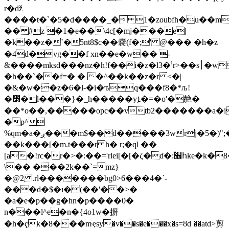
r�ǆ
����t�`�5�d����_� 1�zoubfh�u��m
�� #z �1�e��\4c[�mj���e|
�k��z�`�5nt8$c��嚢(f�;' @��� �h�z
�4d�vg��f xn��e�w�� -
��s׀�w�ӽ��a���t��|
&����mksd���nz�h!f��i�z�l3�ݳr>
�h��`��f=� � �^��k��z�r <�|
�&�w��z�6�l-�i�ԏq���f8�*љ!
�׽�l���}�_h�����yܐ�=�o'�赩�
��*o��,�����opc��vtb2�������a�i
�p^
%qm�a�ږ���m$��d�����3wrj�5�)";��9^h��ib�>l�m�c�l�hw��:�;�n��w�u���!z����vs���<�1z��
��k���[�m.t���r h� r;�ql ��
[a�!rc�r�>�:��='rlei[�[�ζ�ɗ�:׮ؑհke�k�8�j
\�� ���2k��`=mz}
�@2 .rl�������bg0>6���4�`-
���d�$�ı�(��'��>�
�a�e�p��g�hn�p����0�
n���l^e�n�{4o1w�摒
�h�ҁk�8���mҿsy�v��s�e���x�s=ȣd ��atd>剪