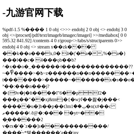
-九游官网下载
%pdf-1.5 %���� 1 0 obj <>>> endobj 2 0 obj <> endobj 3 0
obj <>/procset[/pdf/text/imageb/imagec/imagei] >>/mediabox[ 0 0
595.32 841.92] /contents 4 0 r/group<>/tabs/s/structparents 0>>
endobj 4 0 obj <> stream x��zk���
��k��a���x,0� ā�('�a�,%�a�}
���l��c� 4���ǫb��b?
^�x��o�_������˧��������������??
~�߿�<����߾~z������n��n�������>���
t�������>�����~������x�s��o�̴��
˟��:���n���j?
�{9v�j�ɦ����l"6��pf2�
���g��"��xj&tmj�{�wjެv��좛�j���<
�����u�]b��p��t3mݔ��1�n(x#��c
ޠ�����\ ĕ@�:��� �yt=��
�̹������2
v�rx�'�`z��]s�����������/
����֫~*텧������'a��\ny