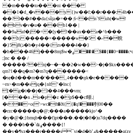
�m����to���ni ���
��1�d_�v���y{)w��f;��r���;4h��j��j�r�
��?l��#��da{sǜja�=�� ̖6<�tn`9uh(�w!
�ibv�v�u� ��lb1�� |
��ە9af�j�=�[y�!��ax��a�^b���
��b)�����×�����w�5 �ޚ�䡚
�}5j8(ڌ�b�y4��{zs���4��}
�h���46|j���8mj$w�ߨ���\� $��{��0=����cʶq��}gp�dz�tv7a��ps�*����c�=��^�1�oʫ�0
;]nc � �� /
�����7�ǌ�~�~��2�w��>�j�$kx����
qm?1��ԛ�m?�m?q�������<
�ӎ�d���m��'���_4���ӈk�e�����
~rn>�m��sjq�{nlf"�lnc{
[�g�i��j� l��4���vm;
[���nۃo�p�z �p$��cƭ晣.|
�r��=o('>wc�ft�ời{ {�q!����刳00��
�rzc�����q�@;���a�����kjo^�
�y�@�;}bmqb���f)pt���.��|�8�) u7dq����
� ���b��` ʥߩ����{!
��v�¶vz���r����s¯vi�d�b͕ՙڍ&�����q(zy