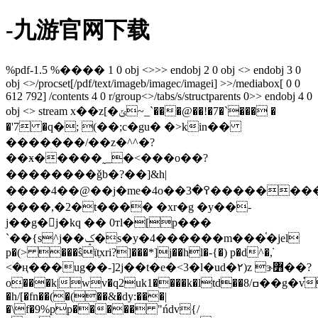
-九游官网下载
%pdf-1.5 %���� 1 0 obj <>>> endobj 2 0 obj <> endobj 3 0
obj <>/procset[/pdf/text/imageb/imagec/imagei] >>/mediabox[ 0 0
612 792] /contents 4 0 r/group<>/tabs/s/structparents 0>> endobj 4 0
obj <> stream x��z[�ݶ~_`���@��!�7�`��� �
�'7 �q�; (��;c�gu� �>kin��
�������/��z�^^�?
��ӿ�����˷_�<���o��?
��������ǧb�?��]&h|
����4��@��j�mе�4o��߉�3������������w#=ʏ�>d���c�7n���z��[���4��ٓ��߆f\����s������~|
����,�2�t���� �xr�g �y��-
j��g�j�kq �� 0тl�[p���
`��{s^j��ݤ�s�y�4������m���֫�jel
p�(> ���ŝϊtֵxri?]���*]j��hl�-{�) p�d^�ܿ,
<�ң���ug��-]2j��t�e�<3�l�ud�۲)z ɝ߻��?
o���k|wv�q2uk1����k�ltd��ߛ/8��g�v֡8ƈa�14�r���a}z`�h@~z�غa��a>
�h/[�fn��(�(��&�dy:���|
�\f�9%pp����� "ńdv{/