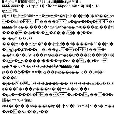
�y>s�\�8�7���g�*��m�\lf�j���s�g9 �|,t
���
�ʎ���b�x�!qä@��ŝ�;?��pe?h�ƭ�j~�� �^
q 1%
(�:��л28�#:�ш�z�%a�l��(�b2��e
��k,b�pe����61x�@re�i�q���a����
�����^e��,���b�*ɱ9�^n�7w8���ep,��}
����|�v|a��.��/0�;�x�.�(��o
�_�q��5�
���<��;)*�3��v��d����z�%���r�
�g)sp�ⱥ7&��(un�2��g-z�(�1���/
��.�*�߆0r��sgee�y*�(�0r���ěc����c�'���{������!
�#e�v����r����^p�e> �� y�j)�ea>
ƣ��]c}�r��ǫ�0�鈌i�����(<��
rԟ���ֆ���j cs��]^e(��e��]:q�j�8�"
���d/
�j���wn���dj��6v��`�����sǽ1�x��l�v�v�c,l%=�̒:v��k
q����ƨ��yr���w�;�p@�q^/��s
�zr��(g���0�c�ȑ5
�qܛ�w���b���8
臁�j? %-��,}
ϙu4�0�p�[�hb���l�hp�^�xzm@`�o���
�&��&a �l�gz��