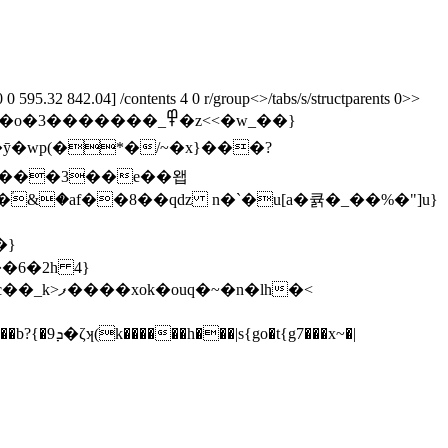
595.32 842.04] /contents 4 0 r/group<>/tabs/s/structparents 0>>
�����_߾�z<<�w_��}
8����3��e��왭
�}
�6�2h 4}
c��
_k>ފ����xok�ouq�~�n�lh�<