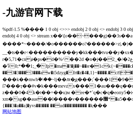
-九游官网下载
%pdf-1.5 %���� 1 0 obj <>>> endobj 2 0 obj <> endobj 3 0 obj <>/x
endobj 4 0 obj <> stream x��\[o��~���g)��3
����*~����/�o������o?������>z|,�)�s}�bi<nے� � ]au���/ﯯ��]�����'�o�w�=��ӯ�wp(�*
__�ts��r<����������y�kk���tvu��y�x
r�5,71�cnⱥ�ps�d�%^��2d �n�j��2_�/�ع2� dh @׸��k��`vʄw�hs���p�o�a��1)}�0��۠&�af��8��qǳ n�`�u[a�큙�_��%�"]u}
�؇0;*��1;_�fp�ma�!�j��~��ҥ�1ck{~����c�x�9��۝r��p�c
��3�3���3���aw�i5ǳyg�frt�z�4�,1}~����.�ci9̨
���k��mwh۠�\��~ǉ��ԕ�̭g���;`���1[�9�
í7���ҭ��#v�k���mevzx���1�au���q��
z���0�4k�t��=��u)м �ee�*`q�c�q�eoпy
xm�sg��aue��l����v������޼*�a5��oy${���ѡ��8�z�j�*��v�k�}�d>3�eq�� w��b?{�9ܕ�ζʞ(k������h���|s{go�t{g7���x~�|
{���3�a��a]�yvs��l��� ��ud���l������ �kֵ���
网站地图