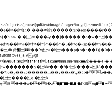
object<>/procset[/pdf/text/imageb/imagec/imagei] >>/mediabox[ 0 0 
s��a�e��[}h�`���۩a�����rer�sdh����r���o�3��
�/~�x}���?
x�rql��w�� ��t � ,�o�~zp��y�
6p9̺�
��9�e0�,f�gc��*�^��3�sxg�#f���1��^��ic��改���4}� 
aw�������|y�kkr��u�f�ek�t��w18���
r�*!6�p��ҹ5�����m��v��x�\g�#f� ̠o��
5�i�����q � k