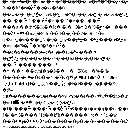
����~�t☇�.��$���l��=g�y5�9���
뎱��k*�s��g�zv�6�)
��w��1�{�њci/k�i"�"�s��j.��u�fec�z�muxd߀g�ll��7��p�w�x�2��9��
��d��|^:��a�z ��ݣ�g��cj��
���gj��ri�lk��[c�'�l��s�)9�̻���
���nxq�9>ld��fl��j��ٵ"�8�7�i/u
oj�ar�ه���\s�{�oy��g�n����p�n9�7�]����پd
�mep�f6��9rf�?�ca�
��c�$����oc���s5����
�j k�������x^���b#���;�t�z�
��d���� ���s=!
�="����cvǌ�h�$��� $%g�%�[h/
�������6��*_�֗�zգ�p�58���^s40�6
��� f��g��Ԩ�ƫ@ӛ ��g=�l�t���=�jl-��&}
�@-۠
{ӣt�������u�t���v9[|r��[��٠�1��$no�u^ 0g�ҽ�:�na�����
�m׷�1f�ፆ�mϸ�2>g�os�z/
�l�f������s��t$���r�m�q��nd��r
{�!�����{1c��k"k������e�⸂a �w
���q�%u���9���р�,��~������k
뵘cґ�|��k���h����fl%!