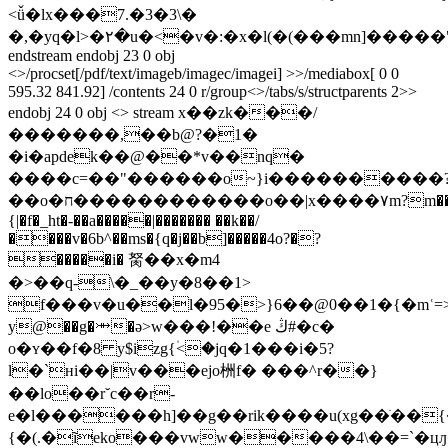
<ǚ�lx���7.�3�3\�
�,�yq�l>�٢�u�<�v�:�x�l(�(���mn]�����"�n�6yέ��r��y�w�qҳ؊*n�4���ݏ
endstream endobj 23 0 obj
<>/procset[/pdf/text/imageb/imagec/imagei] >>/mediabox[ 0 0
595.32 841.92] /contents 24 0 r/group<>/tabs/s/structparents 2>>
endobj 24 0 obj <> stream x��zk���/
�������,��b@?�1�
�i�apdek��@��*v��nq�
����c=��"������o~}i����������
��o�ח������������o��|x����۷m?m����i�&6�~
{|�f�_ht�-��a�����|������� ��k��/
����v�6b^��ms�{q�j��b]�����4o?�?
�����i� 胬��x�m4
�>��q-\�_��y�8��1>
y@��g�⤕�ә>w���!��e ڭ#�c�
o�ʏ��f�8 y$izg{۠<�jq�1���i�5?
l�`нi��|v���ejo栦f� ���^r��}
��lo��r˘c��r-
e�l������h]��g��rik����u(xg��ֹ��
{�(.�ĩeko���vww�����4\��=`�цԓ