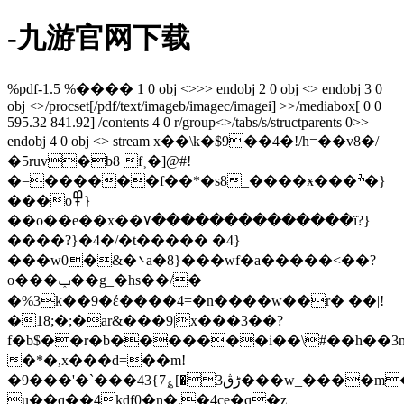
-九游官网下载
%pdf-1.5 %���� 1 0 obj <>>> endobj 2 0 obj <> endobj 3 0
obj <>/procset[/pdf/text/imageb/imagec/imagei] >>/mediabox[ 0 0
595.32 841.92] /contents 4 0 r/group<>/tabs/s/structparents 0>>
endobj 4 0 obj <> stream x��\k�$9��4�!/h=��v8�/
�5ruv�b8 f˲�]@#!
�=������f��*�s8_����ӿ���ׯ�}
���o߾}
��o��e��x��۷��������������ï?}
����?}�4�/�t����� �4}
���w0�&�܌a�8}���wf�a�����<��?
o���ݕ��g_�hs��/�
�%3k��9�έ����4=�n����w��r� ��|!
�18;�;�ar&���9|x���3��?
f�b$��r�b�������i��\#��h��3n6
�*�,x���d=��m!
�9���'�`���ڑڨ3�]؏7}43���w_����m�ե@t�k�f೾6�=_cyu{�b5ԗ'ș\���z�kϐ��
u��q��4kdf0�n�,�4ce�q�z