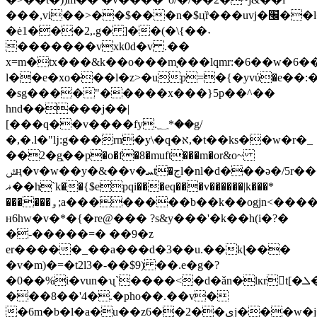
���,vi��>��$���n�$цȑ���uvj�׬��l���l�oq˻9s��f��wя�"ʭ�egm�����5j���b����!
�ė1���2,.g� ]��(�\{��˕
�������vxk0d�v .��
x=m�tx���&k��o���m֚���lqmr:�6��w�6�
l��e�xo���l�z>�up=�{�yvύ�e��:�
�sg����"�����x���}5p��^��
hnd�����j��|
[���q��
v����fy.؁*��g/
�,�.l�"ǉ:g���rn�y\�q�א,�t��ks��w�r�_
��2�g֑��p�o�f�8�muft���m�or&o~
ݜң�v�w��y�&��v�ܚt�جl�nl�d���ә�/5r�����j�a~jk�
ޣ��h`k��{$epqi���eq���v������|k���*
������ۅ;a��������b��k��ogjn<�����2i�����#a0ܑ���o���ڶy�>cf0�~�&m�eb���^e��87�q����4�@�#3ݍ�nn���<�f�������p�ִ����v�cʐ�e��h-
н6hw�v�*�{�re@��� ?s&y���'�k��h(i�?�
�-�����=� ��9�z
er�����_��a���d�3��u.��kɭ���
�v�m)�=�t2l3�-��$9) ��.e�g�?
�0��%i�vun�ʯ`����<�d�ǎn�lкrt[�ܠ���qe��#7h�j����
���8��'4�.�pho��.��v�
�6m�b�l�a�u��z6��2��ىj���w�j��tv>x5b,