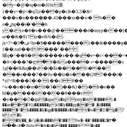
�y>�@�tq�m�d}0c衰
{��y=�p=�q[z���p�c&�ݣ3�&^
���x�n����҉��.43���xs��w�`%��
o�ړhg��i�'��h
y�zce�8�v���@�����d�imyp�r��[�
ur��&�$}7 tz�efk%�d-
jx=ڢ�3�=7^hn�$��������{��&����g�����xt�
{��;xa0��fl#���' ��
辅q�^��$�#�i����x��:�q�e=�c<���
�0=|���?�ლ�f�&a���� r=�����)
{gf��0k&n͚��u�|�$z����ё\���
���e���7��9w��lz�o� ��(287���(�
*zi?=$i���2�\� }��c3#��
^w��n�b�m�d�3�)��&}�s�h�e��
hf�g����k����8���r-
�y����ٍgu[�apuz�iqemy�kb�f���9:-�
��ae��l�'#}j��|����pk9�ly���pp�(�� .�d����|
�����^�k����;�l(�qg�f�|����x�&�/�w��]1�g� ?
k.v�ù
�9�$[��_�e`p�s�n���b�'t��? '0w�~��^���i��2�۳�
��<8� 8@e!�dr�p�b��� ����9 *�n��