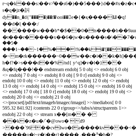
r~q�k���s:��v>͌��s6�)��5���}d��#x�z�c��׋�a�n$a��h�����^��4j
s�q�jz�訆
dy��n_�d{"����)��f�\ooi��e�{�қ����䷒�q!
��d�l̖ ���:/
������w���b*�$��0�ts����h��9aumg
�t���r�����x��6�jw�u����s�\��7�w
��5�
���1~��~1�%��\%��ki�'[������k
�~m�rk������~0��w��c�i��k�h]�
һ�f?�>s���d��%/nd{ y^q]�v�l�}��
&q�fq���!�� endstream endobj 5 0 obj <> endobj 6 0 obj
<> endobj 7 0 obj <> endobj 8 0 obj [ 9 0 r] endobj 9 0 obj <>
endobj 10 0 obj <> endobj 11 0 obj <> endobj 12 0 obj <> endobj
13 0 obj <> endobj 14 0 obj <> endobj 15 0 obj <> endobj 16 0 obj
<> endobj 17 0 obj [ 18 0 r] endobj 18 0 obj <> endobj 19 0 obj <>
endobj 20 0 obj <> endobj 21 0 obj
<>/procset[/pdf/text/imageb/imagec/imagei] >>/mediabox[ 0 0
595.32 841.92] /contents 22 0 r/group<>/tabs/s/structparents 1>>
endobj 22 0 obj <> stream x��[m�� �
��k�z�u�/`�@owo� d9
>���`96��cvlwo�la����kv���<
�����o�|~z�\��r}���� .���ׯ�b�?