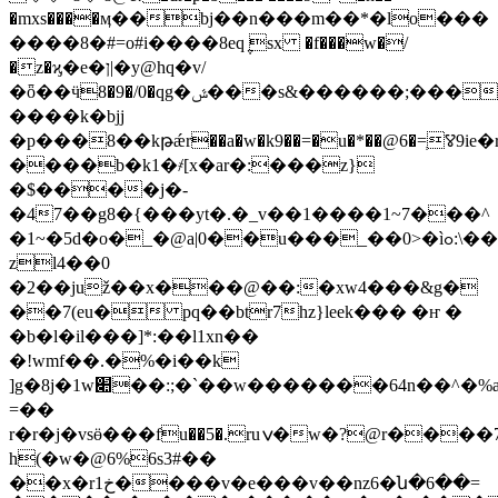
�mxs����ӎ��bj��n���m��*�lo���
����8�#=o#i����8eq݆ sx �f���w�/
�z�ϗ�e�ן|�y@hq�v/
�ȫ��ӵ8�9�/0�qg�ݜ���s&������;���s/i7�d%2����z}u����@���!
����k�bjj
�p���8��kթǽr��a�w�k9��=�u�*��@6�=ְꢮ
����b�k1�҂[x�ar�:���z}
�$����ј�-
�47��g8�{���yt�.�_v��1����1~7���^
�1~�5d�o�_�@a|0��u���_��0>�ìߋ:\����q��3������o6n�ߋ:�j��g
zl4��0
�2��juž��x���@��:�xw4���&g�
��7(eu� pq��btr7hz}leek��� �ҥ �
�b�l�il���]*:��l1xn��
�!wmf��.�%�i��k
]g�8j�1w׊��:;�`��w�������64n��^�%asze���=rȫ=��
=��
r�r�j�vsӫ���fu��5�.ruݍ�w�?@r����71�.�����j�v���e��
h(�w�@6%6s3#��
��x�r1خ����v�e���v��nz6�ն�6��=