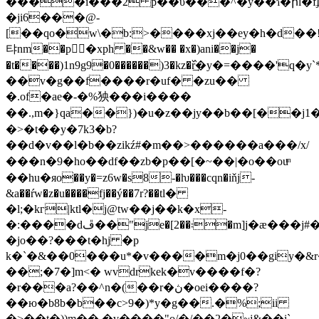
����i���2 p��υ���^�y��ɿ�րl�fʄ
�ji6���@-
[��qo�w\�b:>����xj��ey�h�d��
탸nm��p�xph ��&w�� �x�)ani��j�
�t����)1n9g9�0������)3�kz�߰r͢�y�=����'
��v�g��f����r�uf� �zu��
�.of�ae�-�%㹧���i����
��.,m�}qa��})�u�z��jy��b��[��j1��o
�>�t��y�7k3�b?
��d�v��l�b��zikź#�m��>������a���/x/
���n�9�ho��df��zb�p��[�~��|�o��ouͫ
��hu�яo��y�=z6w�s8-�ƕ���cqn�iňj
-
&a��ŕw�z�u����fj��ý��7r?��tӏ�
�l;�kг|ktl�j@tw��j��k�x-
�:����dڦ��"je�[2��܃�m]j�ӕ���j#��$=u�i�*!
�jo��?���t�hj �p
k�`�&��0���u*�v����m�j0��giy�&r
��;�7�]m<� wvdrkek�v����f�?
�r���a?��^n�(��r�ڽ�oei����?
��ю�b8b�b��c>9�)*y�g��.�%;ii
�>��t�))m�� �v����"o/�/��2�~j&��i`