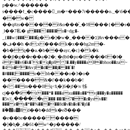
p��w.^������
s����ϯ_�c����_m�=���7r�����o._�\6��x��
��w�
��q#zs�����è&o���ͭ_�!8���{��s
ˌl��7私� g���\���l�o�~dg:�-
_{��w{�����l�֗g�s�]�w�_����ב]&v���e����7�>���?
�ف��h �d;x���dk�x��hg2m�-
�b�q��a.�b���ayc,�c}� k�k
��jl�g��e��a�2�; �dbtl�po�0��i�0�l�
٘e)��v6�k�`c�q�p8 !�.��y����a8�bhoo��za~
�4n��&v)l�d���j���`�!
�#���]����o�bb���o�3�o�
������&�i'��k��b�!
�έ -��m���0lq<ѣͅ�]6�jf�\v 牬
cj��߫�6�r���*� ���axu���u��*vj���y�u�����
�5v؊���� �e��� ��f�7��z�ysv��!
��� e�y�*��%�����8d�v�h�e�?�jń�
�ؐ�԰u͹8d��b�ddk�eᲨ���
�e��be����� ����
�]�h͍�_4�61�w^�p�����/