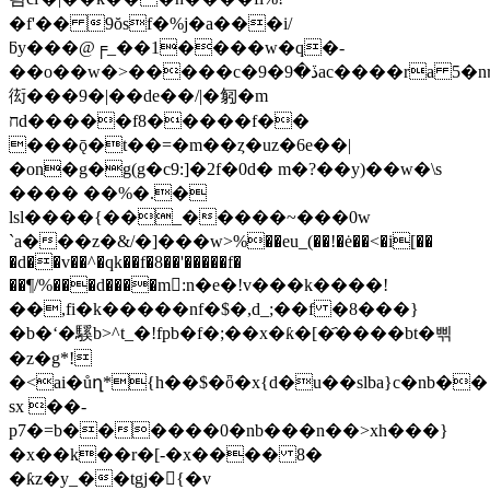
�f'�� 9ŏsf�%j�a���i/
ƃy���@╒_��1����w�q�-
��o��w�>�����c�9�ڏ�9ac����ra 5�nήg5��b_�
衒���9�|��de��/|�匑�m
חd�����f8�����f��
���ǭ�t��=�m��ȥ�uz�6e��|
�on�g�g(g�c9:]�2f�0d� m�?��y)��w�\s
���� ��%�.�
lsl����{��_�����~���0w
`a���z�&/�]���w>%��eu_(��!�ė��<�i[��
�d��v��^�qk��f�8��'�����f�
��¶/%���d����m:n�e�!v���k����!
��,fi�k�����nf�$�,d_;��f �8���}
�b�ʻ�騱b>^t_�!fpb�f�;��x�ƙ�[�҄����bt�삒
�z�g*!
�<ai�ůղ*{h��$�ȫ�x{d�u��slba}c�nb��
sx ��-
p7�=b������0�nb���n��>xh���}
�x��k��r�[-�x���� 8�
�ƙz�y_��tgj�{�v