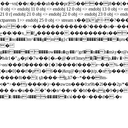
0 0 obj <> endobj 11 0 obj <> endobj 12 0 obj <> endobj 13 0 obj <> e
 21 0 r] endobj 21 0 obj <> endobj 22 0 obj <> endobj 23 0 obj <> endo
<>/tabs/s/structparents 1>> endobj 25 0 obj <> stream x
����ow���u�qy��i^'grf��n��h�mλy�r@e�q)9 �ޡ)!!��x��0
p,��v �>�
�9di)����9i���o߀�<ɑ'y��ys�w�>ɵn/���fɺ����/�{�3����f���e
����8i��i| ҕb���~҄g,li7�~*���8m-
��2p/*���4��c�]p����c��p�/�,#ƻ
��� �w�u��-�"�i�n^��v�`�bf��цg�9�p�w
)�f���:/���n4���e��i��$�x\ќ���>���d�-�v