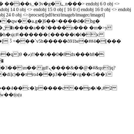
..�#p�q��i>j�4ӑ^��fo���q����rցɺg���~vn[��r:�p��uh���pr]5����j8��[�� ��i��s_�3v�g�t؂n���
> endobj 6 0 obj <>
ndobj 14 0 obj <> endobj 15 0 obj [ 16 0 r] endobj 16 0 obj <> endobj
bj 24 0 obj <>/procset[/pdf/text/imageb/imagec/imagei]
��[[kg~�?����qw��a.g�]6��^����d�lbg�
�8dx���h8�
d!ܢ����&��@�#&qo!jq?
~��%-��3��\m��:g
��t|o(u