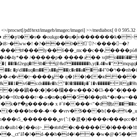
rocset[/pdf/text/imageb/imagec/imagei] >>/mediabox[ 0 0 595.32 841.
�3�!� z�p\l��s� �oukgo��u�j́v������
>�ww�! �?���0�f`?<����~�?
t#���ly��6��_mc��c��,����pύ&v��
ܖ�� v݄d#o���6����)  y�� te��-�tc
��9�{ ��f�d2egq�f!tb�@&d'�������b,y(�.4�w�"mq
uq�m��x��g��|c�e��a��s�ר�0"4��nh�i�j��q�=����
v6�s:ds���e�h: "�0�f����p�`1�v�����8g�9hz� 
~�� w��)��鷵��;�]�6�欗 ��w���2�l3-��"�|���
e�w=��kj��'� l�& \��q�9qѳcl�x�n]�t���) ��ψ
#`#����<"�d物z����tcr����\� ��f9g��ڙ�b 4a�-�5� 
� ��] u&��fs