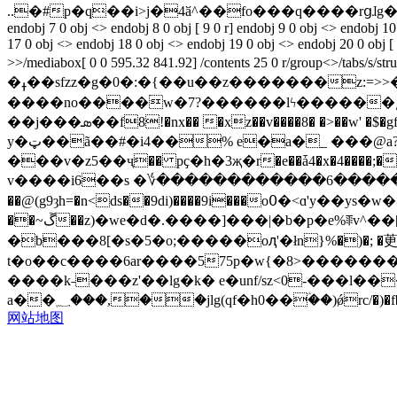
endobj 7 0 obj <> endobj 8 0 obj [ 9 0 r] endobj 9 0 obj <> endobj 1
17 0 obj <> endobj 18 0 obj <> endobj 19 0 obj <> endobj 20 0 obj [
>>/mediabox[ 0 0 595.32 841.92] /contents 25 0 r/group
�ߪ��sfzz�g�0�:�{��u��z�������z:=>>�oo�ϧ�><������������?����o�~���ݩ�s����a��?����n��� �m�>y
����no����ۛw�7?������lϟ������ݗ��/��x_�fړ������.��������s���h�sjc#\������{�����i�l�)c
��j���ܣ��f8!�nx�� �xz��v����8� �>��w' �$�gf���no����3m^�ř��g�m�g}c'��8�8�����$�����џru�[㇌=���`v5h�����õ91be�##4�[���
y�ټ��ã��#�i4��% e�a�_ ���@a? �
���v�z5��ҷ�� pҫ�h�3җ�r�e��ǡ4�x�4����;�g��8�����
v����i6��s �؇������������6�����h4r1�"ݵ�p!�7w��{�ޔ�ֽ@�\r#3mey�ji̿��
��@(g9ȝh=�n<ds�
��~ڱ��z)�we�d�.����]���|�b�p�e%ꋔv^��[�u�0]��t!�p}�6��|&rq@�y|��jt/p,�np����di]c)��ƽro4��p3���vg��c5��}
�b���8[�s�5�o;�����oԯ'�łn}%�)�; �茰
t�o��c����6ar����575p�w{�8>�������t�*>��y���t�)>��ʚwטn���0ͻr9h�2l�
����k˗���z'��lg�
k� e�unf/sz<0-���l�
a��؁���,��јlg(qf�h0��ؑ��)ǿrc/�
网站地图