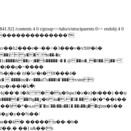
92] /contents 4 0 r/group<>/tabs/s/structparents 0>> endobj 4 0
�k�<��������������?
h2���e�~��<�3���v�x!bl#�ȍ�
sgq�1c����&��y>)��b�����¬� � @��m�_�8��.j��=
 ����mz�v>���af7u���b�`���rvstm
/
tqs�s��l�ն�|
�� ٖri�[�*��k��