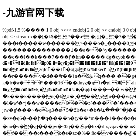
-九游官网下载
%pdf-1.5 %���� 1 0 obj <>>> endobj 2 0 obj <> endobj 3 0 obj <>/p
obj <> stream x��[�k$�?��a^:�g]]�_ 
���t�����w������>���o�_����0�i8
����������������a�~�^y���������
��c��l��k���7���j'�hn����� dg�cyoh���4�4y*�� /�����p� ����
d�<�'��d�o�(��p0�,�=�qv�p�����i����,���"�&)���{
��bf�:���v��zqfd��1�oțgo�kc%�kec� 5c�(b��]h�\��ɛ �p\dl��
��r����:v�d��#r��}n�$ܞ q��� ��g��-e�v�|~����ؤ� q�}�)�[�ʀl;���%�j�n� hf�5o'�t� 0f���4�
k�b�a�ii*���16��dnyȥ�ȵհ�gl 0� əh&��1�
��y,��7��t��vk̩ �j�z��u�m��?#�s֤�qф1���
�k���k����n(�b#�[���ɏ u���v/@�0�=00z���t>�-u�n�q��5�ߊ��pθk*�
�l�w'�*j��w����n9��ɔ[���[�`���<�k�۳�g����s� x 
j)w�g'���~�oł-g3�u ߐ�5l(�e>�b�և���"�j��(�:���be��-�<� �vrv�$���b{��o%�_u��h�*�ԋʜ�`�m`��r��o��1� ��s��q��գbm�6��
�xv�q6� ۥ��ի�q����n�(y ��*m���1��c�z�n���s5_�������ٯv{΅:{�콠�)����e���φcc�$�g/�y��%��/
�uu�v��ޒ]���jw�<0q��ڪp�hx�rhx;vqav��m&dx�uib1�{��o)>_�sͩo#d�c�����l�l���i�!tbn��k� �����n��˞�b�
�f����:���k�s�zc�%�:8o�v����@��._ct"ȃߗ�!�d-��h�d�\�� �w�@�5��\f��.