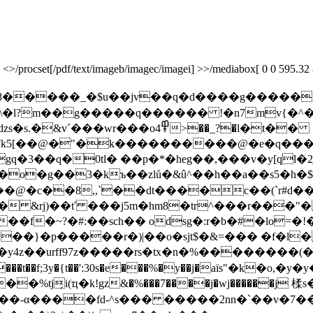
rocset[/pdf/text/imageb/imagec/imagei] >>/mediabox[ 0 0 595.32 841.
�$u��jv��q�d����g��������������{���ͽ5�����
\�l?m��g�����q������ !�n7mv{�^����fԨ
´���wr���o߾4>��_?�l�t��
gq�3��q�0tl� ��p�*�heg��,���v�y[qֺl�2
�g��3�kъ��zlů�&û^��h��a��s5�h�$��஖�� �
��@�c��8,,`��dt����c��(`r#d�
��f�~?�#:��sch�� odsg�:r�b�#�lo=�!
��}�p�����r�)|��o�sjt$�&=��� �f�l�
z��urff97z�����rs�tx�n�%��������(�a����
�t��f;3y�{t��':30s�e���%�y��j�aїs"�k�o,�y�y�����
%tj̗i(ҵ�k!gz&�%���7����j�wj������j 
�-α����fd-^s��� �����2nn�`��v�7��u