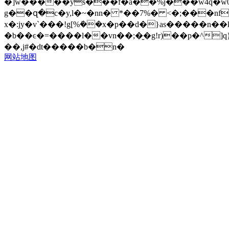
�]w�����ys���f�å��%j���w4q�w0x�p��\2eϟ��)
g��զ�c�y,l�~�nn� *��7%� <�;���nf
x�:jy�v`���!g[%ܺ��x�p��d�}as�����n
�b��ͼ�=����l��vn��;�̮�g!r)��p�^]
��,j#�dt�����b�n�
网站地图