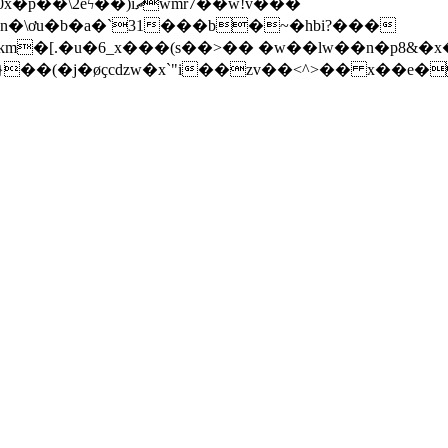
iޗwmr7��w!v���
n�\ơu�b�a�`31���b�~�hbi?���
��km�[.�u�6_x���(s��>�� �w��lw��n�p8&
q}��(�j�øҫcǳw�x`"i��zv��<^>�� x��e�