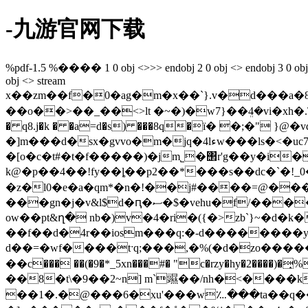
-九游官网下载
%pdf-1.5 %���� 1 0 obj <>>> endobj 2 0 obj <> endobj 3 0 obj <>/p
obj <> stream
x��zm��f�0�ag�m�x��`}.v�d���a�8�����_
��o��>��_��<>lt �~�)�w7}��ܸ4�vi�xh�.
� q8.j�k � �a=d�s) ���8q�ї� �;�" }@�vǳs�s.�&v
�]m���d�sx�gvvo�m�jq�4lءw���ls�<�uc7k5[��@�"�k����������@�e�q������7"a�}�#�z�������b��~�l�c�ڙt
�[o�c�t#�t�f�����)�jm˾�΢r'g��y�i�
k@�p��4��!fy��ȴ��p2��*���s��dc�`�!_0�o
�z�l0�e�a�qm*�n�!��j#����=@��
���gn�j�v&l$d�ԥ�ސ�$�vehu�f/���� &rj)��ť ���j5m�hm8�tr^���r���"�x���f���0'��c�z&����a)�i'��
ow��pt&ղ� nb�)v�4�ri�({�>zb`}~�d�k�
��f��d�4r��iosm���q:�-d��������y
d��=�wf����tˑq;���,�%(�d�zo�����y4
��c��� ��(�9�*_5xn���#� "c�rzy�hy�2����)�̟%��
��8�t\�9��2~n] m`䝃��/nh�<����k��
��1�.�@���6�xu'���w؊���ta��q��