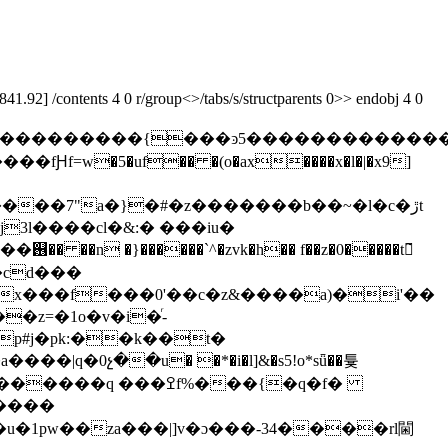
92] /contents 4 0 r/group<>/tabs/s/structparents 0>> endobj 4 0
������������ۗ���޿~���������o34�y���e�a��m
f=w�5�uf�� �(o�ax����x�l�|�x9]
j3l����cl�&:� ���iu�
�n �}������`^�zvk�h�� f��z�0�����tꉢ̃
�cd���
��z=�1o�v�i�ͬ-
p#j�pk:��k��t�
|q�0չ��u� �*�i�l]&�s5!o*sǖ��튳
�q ���ߐf%���{�q�f�
楺s����
�1pw��za���|]v�ɔ���-34����rl閫