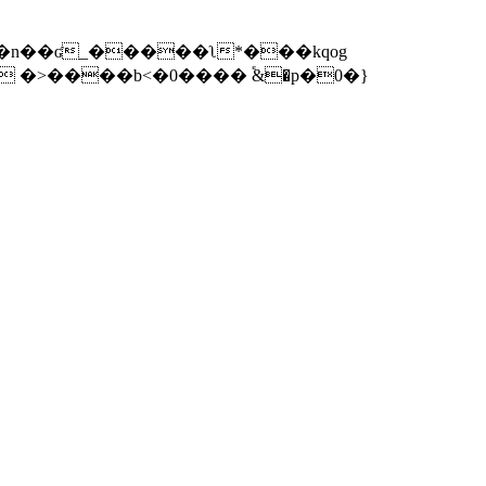
�x�n��ʛ_�����ʅ*���kqog
 �>����b<�0���� ֕&�p�0�}