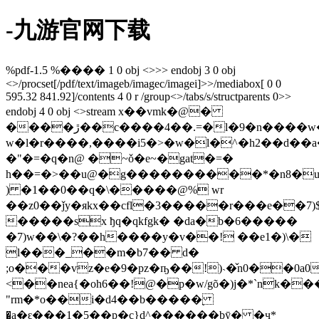
-九游官网下载
%pdf-1.5 %���� 1 0 obj <>>> endobj 3 0 obj
<>/procset[/pdf/text/imageb/imagec/imagei]>>/mediabox[ 0 0
595.32 841.92]/contents 4 0 r /group<>/tabs/s/structparents 0>>
endobj 4 0 obj <>stream x��vmk�@�
����ڙ��c����4��.=�l�9�n����w�ʩmi�d�ak�{3o��n2�l��[��v;���
w�l�r����,����i5�>�w�l�^�h2��d��a
�"�=�q�n@ �~ǒ�e~�gat�=�
h��=�>��u@�g����������*�n8�u
) �1��0��q�\�����@% wr
��z0��ǰy�яkx��cfl�3�����r���e��7)
�����sx ђq�qkfgk� �da�b�6�����
�7)w��\�?��h����y�v��! ��e1�)\�
l���_��m�b7�� d�
;o���vz�e�9�pz�ҧ��!)˴�̌n0��0a
<��nea{�oh6��!@�p�w/gõ�)j�*`nk�
"rm�*o��і�d4��b�����֭
�a�ԑ���1�5��p�c}d^������bȳ� �ҷ*