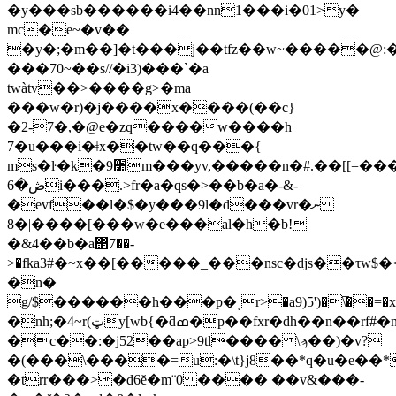
�y���sb������i4��nn1���i�01>y�
mc�e~�v��
�y�;�m��]
�t���j��tfz��w~�����@:��
���70~��s//�i3)���`�a
twàtv��>����g>�ma
���w�r)�j����x����(��c}
�2-7�,�@e�zq����w����h
7�u���i�ǂx��tw��q���{
ms�ŀ�k�9׺m���yv,�����n�#.��[[=���q��*�[�z��x����b�z�1
ڞ�6i���.>fr�a�qs�>��b�a�-&-
�evf��l�$�y���9l�d���vr�ނ
����|�8[���w�e���al�h�b!
�&4��b�a΢7��-
>�fka3#�~x��[�����_���nsc�djs��τw
�n�
g/$������h���p�ͺr>�a9)5')�\̅��=�
�nh;�4~r(ټy[wb{�ƌߘ�p��fxr�dh��n��rf#�n2���c,s�d�ݨ�1k�����
�c��:�j52��ap>9tl���� \ϡ��)�v?
�(���\����=u:�\t}j8��*q�u�e��*\
�trr���>�d6ĕ�m¨0 ���� ��v&���-