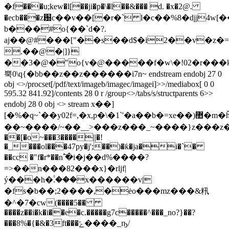
�f���u;kew�l[��ji�p�\�l��&��� d. �x�2@.
�ecb���z԰c��v��[�r�` l�c��%8�djj4w
b���#o{��`d�?.
aj��@#���["��s��d$�i2��v�z�=
.��@�|]}
��3�@�"o{v�@�����f�w\�!02�r���k
뿍0\q{�bb��z��z������i7n~ endstream endobj 27 0
obj <>/procset[/pdf/text/imageb/imagec/imagei]>>/mediabox[ 0 0
595.32 841.92]/contents 28 0 r /group<>/tabs/s/structparents 6>>
endobj 28 0 obj <> stream x��]
[�%�q~`��y02f=,�x,p�\�1`'�a��b�=xe ��)޺�m�ȟ]����t�w�"y_u5o����ͽ����ϧw�^ο?
��~����/~��__>���z���_~����}z���
��[�o~���3����||�!
�_���ol���47py�j';��)�ƙ�ja�i�`�
��cc �"f�r*��n߱ �i�j��d%����?
=>��n���82���x}�rljf|
ý���h�۟.���x������v|
�fs�b��;2����,�ėo���mz���&籸
�^�7�cw(����5��
����z��i�k�i��e�c.�����g7c�����^���_no?}��?
���8%�{�&�3ft���ݻ����_ҧ/