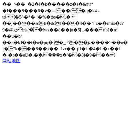
��_^��_�2�[�k�����z�s�&#,)*
�l���8���6�v�;ސ��(�q�k4 -
ta�5^�*� !�%�tbs�.�
��j����sdh�dof���4��ㄚz��rmio�c?
9�@g;\cն(��fws��d��ju�ں]5���nb]�n؛
��u�b/
��ƽ�k˥��t�u�pq�˺�_~\��jz����>��u�
ݙ�"k���8��ڎ�� i1zr��qٍ��4��x��
� �r��a�,�ܷ�/���x�'��8j�9� ��
网站地图