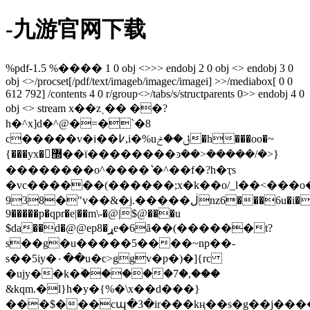
-九游官网下载
%pdf-1.5 %���� 1 0 obj <>>> endobj 2 0 obj <> endobj 3 0
obj <>/procset[/pdf/text/imageb/imagec/imagei] >>/mediabox[ 0 0
612 792] /contents 4 0 r/group<>/tabs/s/structparents 0>> endobj 4 0
obj <> stream x��zˎ�� ��?
h�^x]d�^@�=�`�8
c�����v�i��߇,i�%uݪ��ݲ�h���oo�~
{���yx�޽��ï��������ͽܿ��>�����/�>}
��������o^���� ͛�^��f�?h�ҭs
�vc������(������;x�k��o/_l��<���o�
938�"v��&�j.�����ڶnz6���6u�i��qa�hq��i��m~�)�h�����
9�����p�qpr�e|��m\-�@|$@���u
$da��d�@@ep8�ړe�6ȃ��(������t?
s��g�u�����5����~np��-
s��5iy�۰��u�c>ggv�p�)�]{rc
�ujy��k�ۡ�����7�,���
&kqm.�l}h�y�{%�\x��d���}
���$���cպ�3�ir���kң��s�g��j�����j�