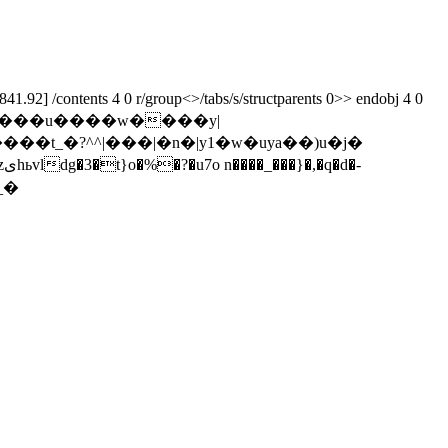
92] /contents 4 0 r/group<>/tabs/s/structparents 0>> endobj 4 0
������u����w����y|
_�?^^|���|�n�|y1�w�uya��)u�j�
2_�