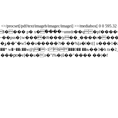
rocset[/pdf/text/imageb/imagec/imagei] >>/mediabox[ 0 0 595.32 841.
�$���� p� x�ؕ����>umrdr��q�pf�
ss�}w����#t���|y��_����r�������t
q�d�-
�f���* w�=��c��w@j�>1 6 ���0�� ��њ��3�h tx�
��ԗt�e]��u�л�"i%�(û��"���� ��)�f