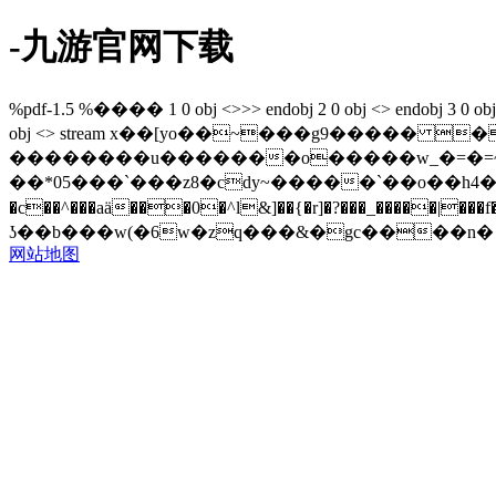
-九游官网下载
%pdf-1.5 %���� 1 0 obj <>>> endobj 2 0 obj <> endobj 3 0 obj <>/p
obj <> stream x��[yo��~���g9����� 
��������u�������o�����w_�=�=~��p
��*05���ˋ���z8�cdy~�����`��o��h4��ۈ��"�w5��u�����?t� ��%[a�l�t{[ u���1�zیhьvldg�3�t}o�%�?�u7o n����_���}�,�
�c��^���aӓ���0�^l&]��{�r]�?���_�����|��
ʖ��b���w(�6w�zq���&�gc����n� �
网站地图