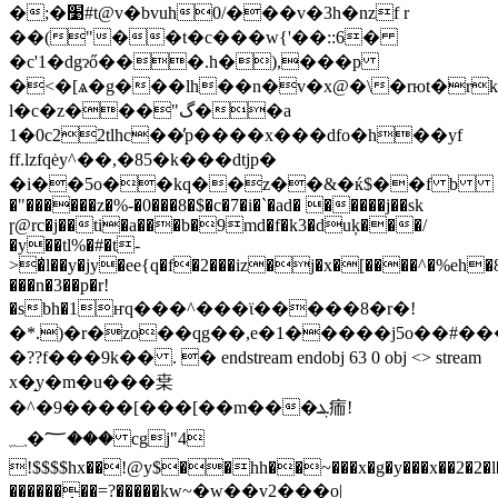
�;�׹#t@v�bvuh0/���v�3h�nzf r
��("��t�c���w{'��::6�
�c'1�dgɂő���.h�),���p
�<�[ѧ�g���lh��n�v�x@�\�rюt�r
l�c�z���"گ��a
1�0c22tlhc��̓p����x���dfo�h��yf
ff.lzfqėy^��,�85�k���dtjp�
�i��5o��kq��z��&�ќ$��f b
�"������z�%-�0���8�$�c�7�i�`�ad� �����j��sk
ɼ@rc�j��ti�a���b�9md�f�k3�duķ���/
�y��tl%�#�t-
>�̍l��y�jy�ee{q�f�2���iz�j�x�[����^�%eh�
���
n�3��p�r!
�sbh�1ҥq���^���ϊ�����8�r�!
�*.)�r�zo��qg��,e�1�����j5o��#
�??f���9k�� . � endstream endobj 63 0 obj <> stream
x�̝y�m�u���枽
�^�9����[���[��m���ܔ㾍!
؅�؁��� cgj"4
!$$$$hx��!@y$��hh��~���x�g�y���x��2
�2�
������᷺��=?�����kw~�w��v2���o|