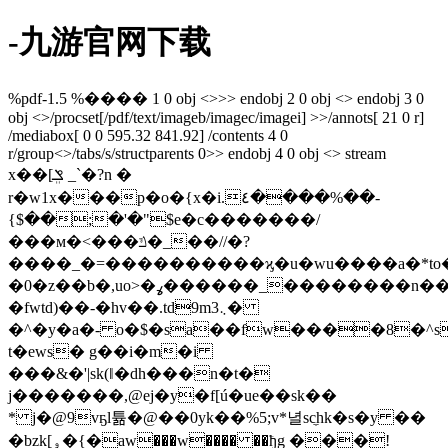
-九游官网下载
%pdf-1.5 %���� 1 0 obj <>>> endobj 2 0 obj <> endobj 3 0
obj <>/procset[/pdf/text/imageb/imagec/imagei] >>/annots[ 21 0 r]
/mediabox[ 0 0 595.32 841.92] /contents 4 0
r/group<>/tabs/s/structparents 0>> endobj 4 0 obj <> stream
x��[ݏܸ _`�?n �
r�w1x���p�o�{x�i.٤����%��-
{$��;�'�"$e�c�������/
���м�<���ݿ�_��//�?
����_�=����������ϗ�u�wu����a�*to
�0�z��b�,uo>�ߩ������_��������n
��
�fwtd)��-�hv��.td9m܆3�
�^�y�a�- o�$�sa��fw����8�^s
t�ews� g��i�m�i
���&�'|sk(ǁ�dh���n�t�
j�������,@ej�y�f[ú�ue��sk��
* j�@9vҕl튦�@��0yk��%5;v*녈sс̼hk�s�y ��
�bzk[ۅ�{�aw���w���� ��ђg ���!