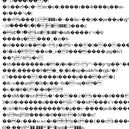
�*ۿt���r��|�|
�1i��e9�c�~src�u�;����z��4t���q��ѹ-
�r���^q�|
��vu���1ֻ1���x�~��ůu>��|)�i�pe��q�s
~}0����1�[�ٗj�|���⺽���j/
�nէ�3�xkm��ů��ױ�m&����x'>t�6|
����q����_�zr�h-
�rd���ӑr���~}y�sc=���]������5��
�!�sk���m�_e�8�������:pϣ�b/ٙ}
��*ƹ ^h z�v
�yb�������a��j�o�n> y">��p^tg��^
���,�����9��_�;�k�np�o44v%�ґgk/'�?
o`5�����!|����i����p����u�}
�&>o��ǫm�0|�c��~fu�>oq�6�
�s.�i�8�l,�\�d�}
��x8&�l�yz\fs�^����,c�x��u�d���|
3�c6�i�����u����o֟s>7��m���x`v����
�:/n3�#m��������%�g��r~����pe4k�i��
�x#m]8f���ύ�tf��ldr:�3ư̆��u?
���c���w.wc�r�u�c��{��ck���
6]�;��y9��.�����\wm�~���p-