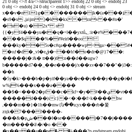
21 0 obj <>/f 4/a<>/structparent 1>> endobj 22 0 obj <> endobj 23
0 obj <> endobj 24 0 obj <> endobj 31 0 obj <> stream
x��v�n1}g��������jk�(a���ܐ��e���{l'4�m���u�=�̌g�33�iav���5'�hkr�p���:f��9rjah�qr��@�$���aiir҆<ĕ#u�3�u t�4#�!
�s9�x ,ja\jm)�kt�kx�znv ��#n�'
�n�u) �2x* n!
{{�yf4���yu�t�q�=l��yxtǘ؂:ir�ɐ%���7�χ؀������x�!
���$q��%�⑈#eirl��oo !
���ky��5s�c#qa����wp<ga>��5#
�oƒ�d�_vl�eڨ�~��h!�o�dr�@}7��:
�����j�:&� tt��)б:n��d��ugw?
b�����d7��_��e����j/x��xv��7��"�)3� :�
��h
�5y�k>���b�p�yif��ya�� e��γ���y��g�i�
w%j%���x���a����
��$�<���2�pf��c�kf=�y�#��ي�vt����ds����2���fv� aզ}5j�᤾��6�� mڍ�7%����5<��8<�x�>����cu?
�����d���|sc}�<�:��f>k����ƅw
,���m��}�1h��mw{ն��a;yx���rb�쫓
zҵk�7���f����-
���&�ρش���l�ѕe�����j�7��j������)�ht
�m�����ă\�/�o �t�
�x��=��a��м�- �ݝ���?p endstream endobj