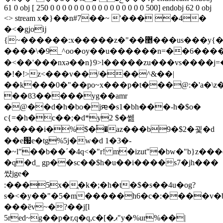
61 0 obj [ 250 0 0 0 0 0 0 0 0 0 0 0 0 0 0 0 0 500] endobj 62 0 obj
<> stream x�}��n#7��~ '��� �4�
�<�gjoĳ
{~������:x�����z�"��޵���us���y{��n���i}y�~ڮ��������n�}=�o��w�c������twx|
����\�9_^oo�oy��u������n=��6���
�<��'���n xә��n}9>l�����zu���vs����j=
�!�!>z<���v��/���^&��|
��k���0�"��po~x���p�t���@:�'a�\z
��ϐ3�����yg��amr
�@��d�h�bo�jԙ�s1�bh���-h�$o�
c{=�h�c��;�d*y2 $�쎒
�����i�%$�֠�az���b9�$2�굋�d
��e՗e�tg%5j�w�d 1�3�-
�~l"��b��΄�4q<�"r! m�izut"�bw�"b}z���
�q�d_ gp��sc��$h�u��i����s7�jh���
썄jge�
:���5x�ֳ�k�;�h�t�$�s��4u�og?
s�<�y��"�5�m�����h6�c�:����v�b'�
���ȅv~�?��j[l
5red~g��p�r,q�q,c�[�ޕ"y�%ur%��|