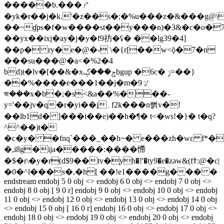
�����b.���ㄕ
�yk�r��j�k.'�z��s�;�%u���z�&���g@
��~ɠps�f�w����st��y���n)�3&�c�o�7_q{h$�qާ
��yx��ixj�ay�j�y�f9祊�ʢ� ��lg39�4]
��p� ry�e�@�- \�{r[��w<ǭ�7�n
���su���@�a<�%2�4
bd)i�lv�[��&�xݮ���ڳbgup �6c� ݫ=��}
��%����e���1��j�m�9 ;/
জ���x�b�;�s<&a��%���-
y='��jv�q�r�yi��į؍f2k���n뻙v�!
��lb1d� ]���i��e)��h�¶� t<�ws!�}� t
�q?
^^��)t�
�c�y� �fnq`���_��h~� e���zh�wε f*
�,i8g�ija�����:����㦅
�$�r\�y�r(d$9��tv�֧yh�!'�ty9�e�zəw&(fߙ:@�c|
�0�^l���s�,�h[ ��!e1����g��� �
endstream endobj 5 0 obj <> endobj 6 0 obj <> endobj 7 0 obj <>
endobj 8 0 obj [ 9 0 r] endobj 9 0 obj <> endobj 10 0 obj <> endobj
11 0 obj <> endobj 12 0 obj <> endobj 13 0 obj <> endobj 14 0 obj
<> endobj 15 0 obj [ 16 0 r] endobj 16 0 obj <> endobj 17 0 obj <>
endobj 18 0 obj <> endobj 19 0 obj <> endobj 20 0 obj <> endobj