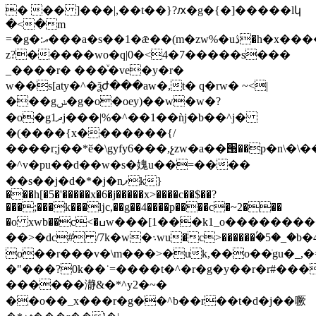
� �� ]���|,��t��}?ԕ�g�{�]�����lկ
�<�m
=�g�:އ���a�s��1�ǣ��(m�zw%�uڎ�h�x����s����p�b,�
z?�����wo�q|0�<4�7�����s���
_����r� ���ͮ�ve�y�r�
w��s[aty�^�ѯ̣ժ���aw�,t� q�rw� ~<|
���gݭ�g�o�oey)��w�w�?
�o�g1ދj���|%�^��1��ǹj�b��^j�
�(����{x�������{/
����r;j��*ӗ�\gyfy6���,չzw�a��՘��p�n\�\
�^v�pu��d��w�s�媿u��=����
��s��j�d�*�j�nފk}
���h[�5�'�����x�6�j�����x>����c��$��?
���;���k���ǉc,��g��4����p����c
�~2���
�o xwb��c<�ߎw���[1���k1_o����������p���nl��z\_
��>�dc# /7k�w�܈wu�c>������ۢ�5�_�b�4�,��b��'kog��܈k��c1g��u�x����31ג)�{g\��ǣ\
o��r���v�\m���>�uk,��o��ׂgu�_,
�"���?0k��˙=����t�^�r�g�y��r�r#���
������瀞&�*^y2�~�
��o��_x���r�g��^b��r��t�d�j��噘