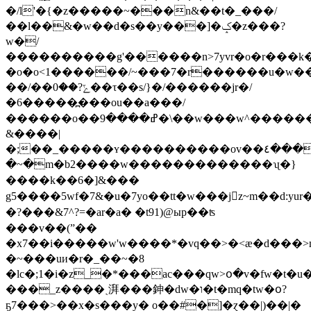
�/l'�{�z�����~���n&��t�_���/
��l��&�w��d�s��y���]�ݤ�z���?
w�/
����������g'������n>7yvr�o�r���k�
�o�o<1������/~���7�r������u�w��
��/��ݻ?��0��τ��s/}�/������jr�/
�6�����߽���ou��a���/
������o��ߝ����9�\��w���w^��������������|f�?
&����|
�;��_�����ʏ����������ov��٤�����<��/
�~�m�b2����w�������������ʯ�}
����k��6�]&���
g5����5wf�7&�u�7yo��tt�w���jz~m��d:yu
�?���&7^?=�ar�a� �t91)@ыp��ʦ
���v��(ˮ��
�x7��i�����w'w����*�vq��>�<ӕ�d���>mw
�~���uи�r�_��~�8
�lc�;1�i�z_�*���ac���qw>օ�v�fw�t�u
���_z����ˏ湃���鉮�dw�ו�t�mq�tw�օ?
ҕ7���>��x�ѕ���y� o��#�]�ɀ��|)��|�