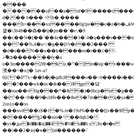
����
������a)��a�!nf�9����t;���
d�;�� b��� =b� ����
���b=���xx����0g!pe��e�z�b�ݡ�6ڤ������'�bk jr��rr�zm�x����y�
꼍�\3b48��߷��tj�jm��`�r/,�9
��c��5t�[��`��4z���3�`4�q���s���
��7��%.d�u=;�g��[t?r�r��2���?
�d�s��%��u��k����m�r��{�'-
ݏ�ޫޜ�������fy�x
u�3m����28b�ku.�'˭�[m�iqc�v���w
灚��^�x/j� 1av-a?
6|l{''�â*7x<��$�j�qdh;h���o��~0���
��?���wk�nc�&��i¥gje�
댴
��ma��v0g���|*�& �)�0bcp�n�g��1
'�i'��<8��9�cl49e���&ei�7m��rq�ya
2on{o��xs
���uvð��z$�1�%.m�19sf%����[[x��$fp�
�l����ީh2��nm�^��dqb3�
�ys�ێe�d��e�a(j��4v�%�u��b y,$х�t�e
��)��2�)ej�ҹ� l)4������\`