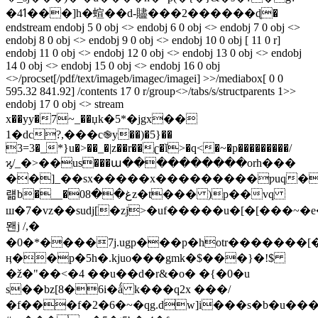
�4ߗ���]h�蝖��d-贐���2������ɖ�
endstream endobj 5 0 obj <> endobj 6 0 obj <> endobj 7 0 obj <>
endobj 8 0 obj <> endobj 9 0 obj <> endobj 10 0 obj [ 11 0 r]
endobj 11 0 obj <> endobj 12 0 obj <> endobj 13 0 obj <> endobj
14 0 obj <> endobj 15 0 obj <> endobj 16 0 obj
<>/procset[/pdf/text/imageb/imagec/imagei] >>/mediabox[ 0 0
595.32 841.92] /contents 17 0 r/group<>/tabs/s/structparents 1>>
endobj 17 0 obj <> stream
x��yy�7~_��џk�5*�jgx��
1�dc?,���c֎y��)�5}��
3=3�_*}u�>��_�|z��r��ʗ�ǐ>�q<�~�p���������/
ϗ/_�>��us���ա����������orh���
��]_��sx�����x���������ƿuq�
럚b�__�غ��08z�t��� )p��vq
ш�7�vz��sudj[�zj>�uf�����u�[�[���~
뫤j /,�
�0�*����7j.ugp���p�hotr�������[
ӊ��p�5h�.kjuo���gmk�$���}�!$
�ž�"��<�4 ��u��d�r&�o� �{�0�u
s��bz[8�6i�ǻ k���q2x ���/
�f���f�2�6�~�qg.dw]i���s�b�u��