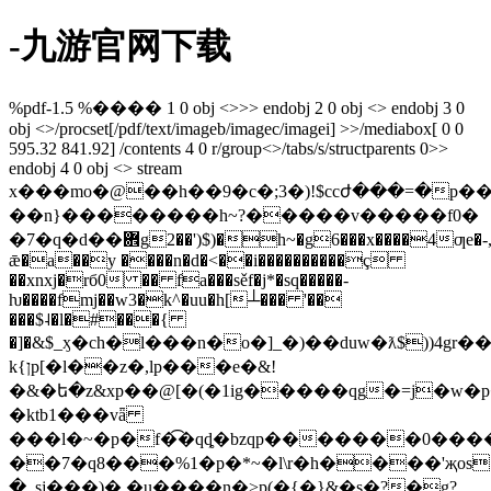
-九游官网下载
%pdf-1.5 %���� 1 0 obj <>>> endobj 2 0 obj <> endobj 3 0
obj <>/procset[/pdf/text/imageb/imagec/imagei] >>/mediabox[ 0 0
595.32 841.92] /contents 4 0 r/group<>/tabs/s/structparents 0>>
endobj 4 0 obj <> stream
x���mo�@��h��9�c�;3�)!$ccժ���=�p��j����.
��n}��������h~?�����v�����f0�
�7�q�d��܎g2��')$)�h~�g6���x����4ƣe�-,.*��2*^t�k����v�����/go*?
ǣ�a��y ����n�d�<��i����������ç
��xnxj�rб0 �� fa���sěf�j*�sq�����-
ƕ����fmj��w3�k^�uu�h[┴��� '��
���$˨�l�#���{
�]�&$_ӽ�ch�l���n�o�]_�)��duw�ƛ$))4g
k{ןp[�l��z�,lp���e�&!
�&�ե�z&xp��@[�(�1ig�����qg�=j�w�
�ktb1���vǟ
���l�~�p�f�͡�qȡ�bzqp�������0���
��7�q8���%1�p�*~�l\r�h����'җos��b�\
�_sj���)� �u����n�>p(�{�}&�s�?�g?