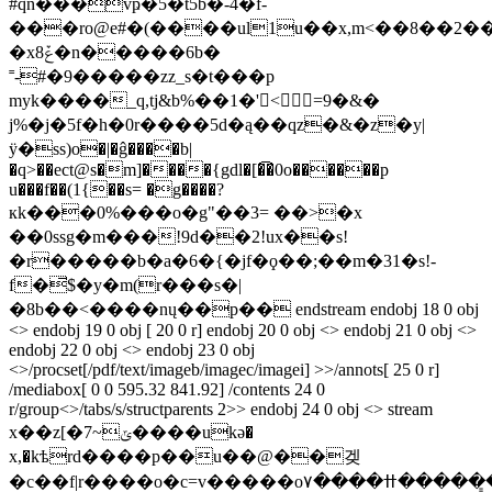
#qn���vҏ�5�t5b�-4�f-
���ro@e#�(����ul1u��x,m<��8��2��
�x8ݞ�n�����6b�
˭-#�9�����zz_s�t���p
myk����_q,tj&b%��1�'<=9�&�
j%�j�5f�h�0r����5d�ą��q
z�&�z�y|
ӱ�ss)o�|�ĝ����b|
�q>��ect@s�m]����{gdl�[�͡�0o������p
u���f��(1{��s= �g����?
кk���0%���o�g"��3= ��>�х
��0ssg�m���!9d��2!ux��s!
�r�����b�a�6�{�jf�ϙ��;��m�31�s!-
f�̅$�y�m(r���s�|
�8b��<����nų��p�� endstream endobj 18 0 obj
<> endobj 19 0 obj [ 20 0 r] endobj 20 0 obj <> endobj 21 0 obj <>
endobj 22 0 obj <> endobj 23 0 obj
<>/procset[/pdf/text/imageb/imagec/imagei] >>/annots[ 25 0 r]
/mediabox[ 0 0 595.32 841.92] /contents 24 0
r/group<>/tabs/s/structparents 2>> endobj 24 0 obj <> stream
x��z[�ݶ~7����ukə�
x,�kѣrd����p��u��@��겢
�c��f|r����o�c=v�����oߚ����۷������͇ǘ_����?