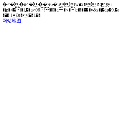
�<��u^���ҥ6�ulw�x�' �ɖty?
�jp�4� i�l,��a>06�0�a�<�c�!����y&s�j�dp�9.�a
���,l3(�!��1��
网站地图