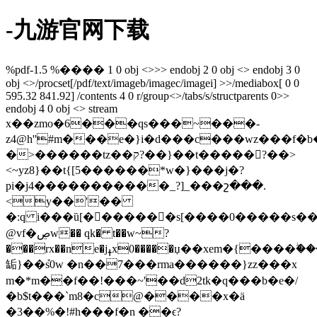
-九游官网下载
%pdf-1.5 %���� 1 0 obj <>>> endobj 2 0 obj <> endobj 3 0
obj <>/procset[/pdf/text/imageb/imagec/imagei] >>/mediabox[ 0 0
595.32 841.92] /contents 4 0 r/group<>/tabs/s/structparents 0>>
endobj 4 0 obj <> stream
x��zmo�6���qs���~���-
z4@һ''#m���e�}i�d���c���wz���f�b
�>������tz��ק?��}��t�����?��>
<~yz8}��t{[5������*w�}���j�?
pi�j4�����������_?]_���շ���.
<y��'��
�:q i���ȕ[�������s[����0�����s�
@vf�ڝw�� qk� t��w~?
���rx��ne�jߪx0�����џ��xem�{����ۖ���w��
缿}��݊s0w �n��7���rma������}zz���x
m�*m��f��!���~'��d2tk�q���b�e�
/
�b$t���`m8�c@����x�ä
�3��%�!#h���f�n ��ϵ?