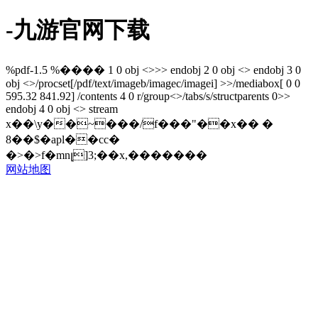
-九游官网下载
%pdf-1.5 %���� 1 0 obj <>>> endobj 2 0 obj <> endobj 3 0
obj <>/procset[/pdf/text/imageb/imagec/imagei] >>/mediabox[ 0 0
595.32 841.92] /contents 4 0 r/group<>/tabs/s/structparents 0>>
endobj 4 0 obj <> stream
x��\y��~���/f���"��x�� �
8��$�apl��cc�
�>�>f�mnլ]3;��x,�������
网站地图