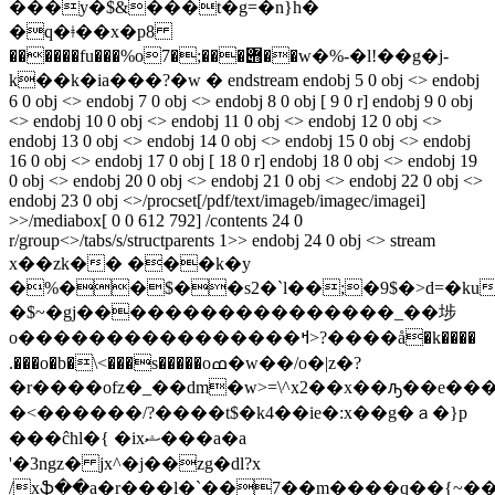
���y�$&���t�g=�n}h�
�q�ǂ��х�p8
������fu���%o݋���;�7��w�%-�l!��g�j-
k��k�ia���?�w � endstream endobj 5 0 obj <> endobj
6 0 obj <> endobj 7 0 obj <> endobj 8 0 obj [ 9 0 r] endobj 9 0 obj
<> endobj 10 0 obj <> endobj 11 0 obj <> endobj 12 0 obj <>
endobj 13 0 obj <> endobj 14 0 obj <> endobj 15 0 obj <> endobj
16 0 obj <> endobj 17 0 obj [ 18 0 r] endobj 18 0 obj <> endobj 19
0 obj <> endobj 20 0 obj <> endobj 21 0 obj <> endobj 22 0 obj <>
endobj 23 0 obj <>/procset[/pdf/text/imageb/imagec/imagei]
>>/mediabox[ 0 0 612 792] /contents 24 0
r/group<>/tabs/s/structparents 1>> endobj 24 0 obj <> stream
x��zk�� ���k�y
�%��$��s2�`l��;�9$�>d=�ku
�$~�gj�����������������_��埗
o����������������ߞ>?����å�k����
.���o�b�\<���s�����oߘ�w��/o�|z�?
�r����ofz�_��dm�w>=\^x2��x��ԡ��e���\
�<������/?�� ��t$�k4��ie�:x��g�ａ�}p
���ĉhl�{ �ixޝ���a�a
'�3ngz� jx^�j��zg�dl?x
/xֆ��a�r���l�`��7��m����q��{~��