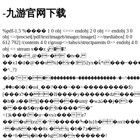
-九游官网下载
%pdf-1.5 %���� 1 0 obj <>>> endobj 2 0 obj <> endobj 3 0
obj <>/procset[/pdf/text/imageb/imagec/imagei] >>/mediabox[ 0 0
612 792] /contents 4 0 r/group<>/tabs/s/structparents 0>> endobj 4 0
obj <> stream x��zˎݸ��?
h�^��e_@�=�`�tv�,
��x1�d�@��o%]�e�3|52yx�ǩ*r���~���
�^_?}
�ǘ�7�ﯯ������������^>�~������������=���������
��ؠo�l�{�n4_��?���>��<���������$)
[���xל���žl����y������ǳ����jɻz�[\d�z81����g-
�h� a��ʬ([������umÿ �wڏܭ��j�[1�
� ���$�ry��jh����*�"
<{)k���f�u~�vs/z���e7
��\�u(ez�^�����ߒ�lu}h��ox\t���p�6�t(p��.mu�he�b��iލ��v\�&���ik
>�u&�/��ȣx �eq �b�ܪ7�r!
��=h�q�h��bg36�┭������!