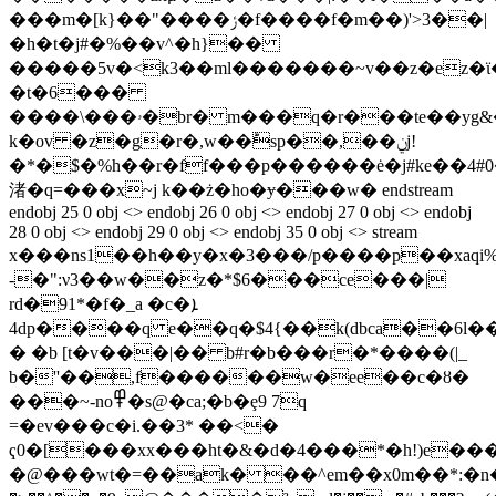
���m�[k}��"����ݬ�f����f�m��)'>3��|
�h�t�j#�%��v^�h}��
�����5v�<k3��ml�������~v��z�ez�
�t�6���
����\���ۥ�br� m���q�r���te��yg&��o�ho�pgx�y�x
k�ov �z�g�r�,w��ؕsp��,��ݧj!
�*�$�%h��r�ff���p������ė�j#ke��4#
渚�q=���x~j k��ż�ho�ɏ���w� endstream
endobj 25 0 obj <> endobj 26 0 obj <> endobj 27 0 obj <> endobj
28 0 obj <> endobj 29 0 obj <> endobj 35 0 obj <> stream
x���ns1��h��y�x�3���/p����p��xaq
-�":ν3��w��z�*$6���ce���|
rd�91*�f�_a �c�ܐ
4dp����q e��q�$4{��k(dbca��6l��!
� �b [t�v���|�� b#r�b���r�*����(|_
b�''��,f������w�ee��c�ȣ�
���~-no߾�s@�ca;�b�ȩ9 7q
=�ev���c�i.��3* ��<�
ҁ0�[���xx���ht�&�d�4���*�h!)e��
�@���wt�=��ak� ��^em��x0m��*:�n