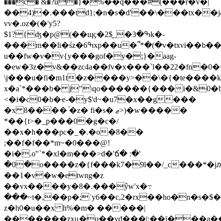
���c� &�?u�}�%��q���#(���r�v�|
��4)�.���td};�n�s�d'��\���tx��j
vv�.oz�(�'y5?
$1?{ʤ�p@(��ɰҫ�ߒ�3�_̖2$k�-
���m��li�śz�6ߒxp��u�՞*�(�v�txvi��b��"�c�r�w�j$��
u��fw�v�v{y���gof�y�;}�aag-
�ew�3z�v&��zc4a��fv�x���`l��22�fn�0
\j���u�fi�m1t�z����y>��\�{�te����
x�a`*���b� j"\qo������{���i�&0�b
<�i�c0�b�ҽ-�y$'d~�u7�x��g���
�x 8���� ֓�z� fi�s� ޒ>)�w�����
*��{t>�_p���0�g�c�/
��x�h���pc�_�.�o�8�­�
;��f�f��*m~�0���@!
�i�.oֺ"`*�xl�m���>d�'ճ� :�'
�0�o����z�{f���k7�9l��/_c���*�jԕ:����|
��1�v�w�etwng�z
��vx����y�8�.���ŷw'x�߹
���~t�,��p�;˙y6��c,2�rx��ho�n�s�$�
z�h0�u��x h%�m� �����|
�������zxμ�u��vd���|:��ï���a��7