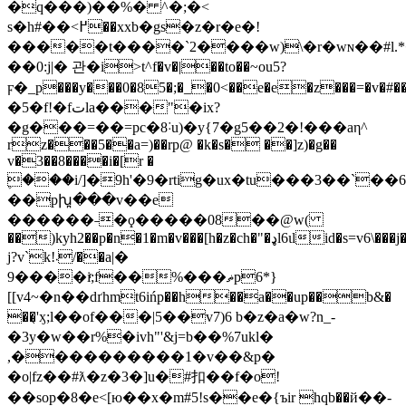
�q���)��%� ^�;�<
s�h#��<߂��xxb�gs�z�r�e�!
�����t����`2����w)\�r�wɴ��#l.*
��0:j|� 관�i>t^f�v�|��to��~ou5?
ϝ�_p���y���0�85�;�_�0<��e�e�z���=�v�#��0��n��zdۅ͊i��8�vy^�m�w���0b,�)����2\u
�5�f!�fتla���"�ix?
�g���=��=pc�8˸u)�y{7�g5��2�!���аη^
rz���5��a=)��rp@ �k�s� ��]z)�g��
v�3��8����i�[r �
۪���i/]�9h'�9�rtig�ux�tu���3��`
��pխ̪���v��e
������˗�ϙ�����08��@w(
��)kyh2��p�n�1�m�v���[h�z�ch�"�ډl6ιlid�s=v6\���j���a8n�q8���p�����l8gq2�4��=;�f<���yg��������äl�q��5��b�r
j?v`k!܁/��a|�
9����iͬ;f��%���ޡp6*}
[[v4~�n��dґhmt6ińp��h��a��up��b&�
��̖'ӽ;l��of���|5��v7)6 b�z�a�w?n_-
�3y�w��r%�ivh"'&j=b��%7ukl�
,����������1�v��&p�
�o|fz��#ƛ�z�3�]u�#扣��f�o!
��sop�8�e<[ю��x�m#5!s��e�{ъir hqb��й��-