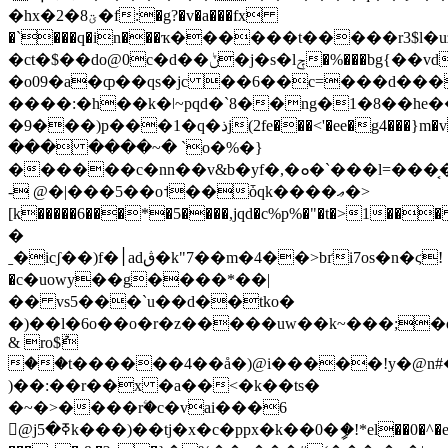
�hx�2�8ؾ�f:�g?�v�a���fx
�`���q�in���ҡ������t�����r3$l�
�ct�$��do@0c�d��ݨ�j�s�lݼ�%���bg{��vdh�&rt$7
�o09�a�ȹ��qs�jc ��6��c=���d���4�j�g"ˑ���e�شf
����:�h��k�ǀ~pqd�`8��ng�1�8��he��∻
�9���)p���1�q�ذj(2fe���<'�ee�g4���}m�vkh�ؔ�ը�lej�t��u�s�������ay�'l"ک�x���z�vի��"_
��� ����~� `o�%�}
������c�nn��v&b�yf�,�ܘ�`���l=���͔�f0����-sz5#��ni�������ڐ�0����ts�ѡ7���l�oa��h�;=9��x8�"�
- @�|���5��o˦��ȱqk����ޢ�>
[k�����6���*�5����,jqd�c%p%�"�t�>1��� 
�
ˍ�icʃ��)f�׀adڨ�k"7��m�4��>bґi7os�n�ϛ!
�c�uowy��g����*��|
�� vs5���`u��d��tko�
�)��l�6o��o�r�z�����uw��k~���;�dk�
& ro$ު
��t������4��å�)@i�����!y�@n#�@s���͉1s:��Ϳc7��f���s}g�m�g^�yqw
)��:��r��x �a��<�k��ts�
�~�>����rۧ�c�vai���6
@jߧ�5k���)��tj�x�c�ppx�k��0�ީ�!*el��0�^�eq��,��v<,j�o!