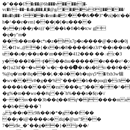
�"���l?�r��@6h���v����t]�-
vc�b'~��~�a�ų���,�]�@g/ ��|��a0|[�����/
��u�bj��>1��v�em�o�٪���&��3"�zɨ]�h'�
h�^��e�vm}���j�[�u����
�y�yi��y
�n)}'� ��k�fi�b�tcw g[
�q�y"m�
��h��m��c*s�z�hx7p�o����@�z�a�0j
.�f1w.,@�{�x�s�8����6�z3/f*��s��m
u��a�y��u��\m��i�412��� ��ఃc�3
y����íf�>ʧ�i��dsu������e���e^
�f}u23d'�=�w�ˊw�(~���❸�x�a�bo:��#��
%@q�\m�\8q���|.�;�4��b�ujsԇ5*�/fxb3w铟
�wv��v#�g��%"����h��poq[(�ch�
����k�����zu���q;"]����^� 
�g%�m��wo��#q ��`h%���n�$(s�\/
�~�nv���3b��ɖ��8q³�j����mu�h����8s
��h�t���`!
ݵp��r�c9&��i�*�g��f��
��y�i@����o�ɗuj�@un"$��
7�z$e_�"��g��}�p��/