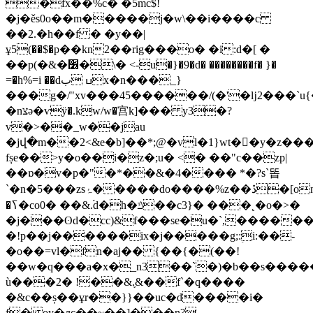
�fx��%c� �5mc$!
�j�ěs0o��m�����j�w\��i����c
��2.�h��f � �y��|
ұ5(��$�p��kn2��rig���o� �i:d�[ �
��p(�&�׶�\� <-u�}�9�d� ��������f� }�
=�h%=i ��dߎ بx�n���_}
���g�/"xv���45������/(�'�ǉ2���`u
�nצə�ѵӱ�.kw/w�宫k]��� y3�?
v�>��_w��jau
�jվ�m��2<&e�b]��*;@�vl�1}wt��y�z���
fșe��>y�o��i�z�;u� <� ��"c��zp|
��ɒ�v�p�"�*��&�4���� *�?s`똡
`�n�5���zsۂ�����do����%z��ڐ�[om�!
�ߖ�co0� ��&.֝d�h�ݿ��c3}� ���˛�o�>�
�j���ʘd�cc)&f���se�u�`,�����
�!p��j������ix�j�����g;:ؚi:��-
�o��=vl�fn�aj�� {��{�(��!
��w�q���a�x�_n3��`�)�b��s����
ù���2� !��&.֛&��f`�q����
�&c��ș��ұr��}}��uc�d����i�
f� oy�ӆc��~��]���n?