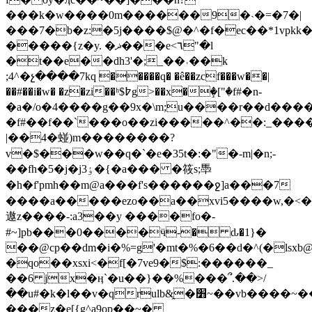
���k�w����0m������9�˴�=�7�|
���7�b�z:�5j����$@�^�f�ec��*1vpkk�
�����{z�y. �ޛ���e<٦"�l
�t��e��dh3'�;_��˓��k
;4^�չ����7kq �����q� �ê��zcf���w
��|
��#��i�w� �z�zi��ʰ$߈g>��x�ٟ�["�f#�n-
�a�/o�4����g��9x�\m;u����r��d���
�f#��f��`���o��zi�����^��:_���
|��4
�䗒)m��������?
v�$���w��q�`�e�35t�:�"�-m|�n;-
��fh�5�j�jٶ3�{�a��� �筱s;䭴
�h�f'pmh��m@a���f's������ջ]a���7
����a�����ezo��a��xvi5����w,�<�
遨z����-:a3��y ����fo�-
#~]pb���0����ӵ-� ԃ�1}�
��@cp��dm�i�%=g'�mt�%�6��d�^(�l
�qo��xsxi<�f[�7ve9�$:������_
��6 jx�ӊ`�u��}��%���՞.��>/
��u#�k�l��v�qrulb&̭�׻~��vb����~��zco�{=:�,�����o��h
���z�e[{g^a9op��~�