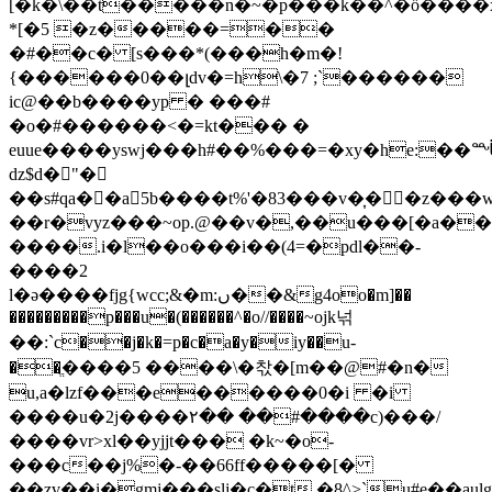
[�k�\��t�����n�~�p���k��^�ȍ���
*[�5 �z�����=��
�#��c� [s���*(���h�m�!
{������0��լdv�=h\�7 ;`������
ic@��b����yp � ���#
�o�#������<�=kt��� �
euue����yswj���h#��%���=�xy�he:��ᙶ�j��'���޷����\fq���^%
dz$d�"�
��s#qa��a5b����t%'�83���v�͎��z���w�
��r�vyz���~op.@��v�,��u���[�a�
����.i�l��o���i��(4=�pdl��-
����2
l�ǝ����fjg{wcc;&�m:ں��&g4oo�m]��
���������p���u�(������^�o//����~ojk넊
��:`c��j�k�=p�c�a�y�iy��u-
��ֱ����5 ����\�찫�[m��@#�n�
u,a�lzf���e������0�i �i
����u�2j����٢�� ��#����c)���
/
����vr>xl��yjjt��� �k~�o-
���c��j%�-��66ff�����[�
��zv��i�gmj���slj�c�t.�8^>`u#e��aulg�