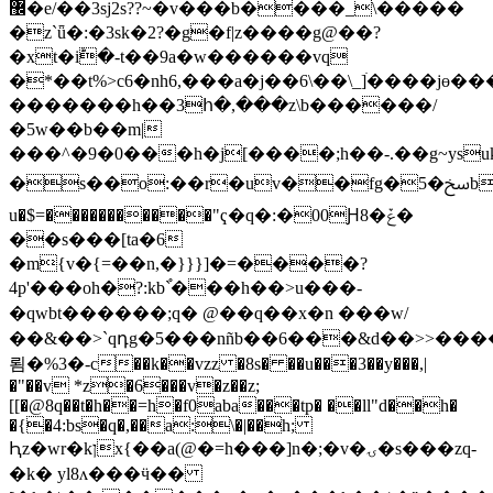
޼�e/��3sj2s??~�v���b����_\�����
�z`ǖ�:�3sk�2?�g�f|z����g@��?
�xt�iؕ�-t��9a�w������vq
�*��t%>c6�nh6,���a�j��6\��\_]ׄ����jɵ�
�������h��3հ�,���z\b������/
�5w��b��m|
���^�9�0���h�j[����;h��-.��g~ysu
�s��o:��r�uv��fg�ﰞ�5b��(�?
u�$=�����������"ҁ�q�:�00Ԩ8�ݞ�
��s���[ta�6
�m{v�{=��n,�}}}]�=����?
4p'���oh�?:kb`֯���h��>u���-
�qwbt������;q� @��q��x�n ���w/
��&��>`qդg�5���nñb��6���&d��>>���
룀�%3�-c��k��vzz �8s� ��u���3��y���,|
�"��v *z�6���v�z��z;
[[�@8q��t�h��=h�f0aba���tp� ��ll"d��h�
�{�4:bs�q�,��a:\�|��h;
Ԧz�wr�kןx{��a(@�=h���]n�;�v�ۍ�s���zq-
�k� yl8ʌ���ӵ��