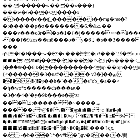
��:e�����w����x���}
���w�6���s:����x
�b����c��ʧ_�����t��mg�ms�?
�;���'��p�z������ �ٿ&�.6��
���v���o3r��o�1�{�j�����<~�ӓ��
-f��f�ػ9os��m8���o� y�6⭭�s��3����s?
���
q5[�f�l���:w�t�c����p3���`� o[mr
�����e52���ۢj���7����l^aq�y����<
[�ۭ��֎��6jk����������^np'��ojn��
{<�����!�8�us#��l� v2�]��ڇ/
���l �{��ӌ��h�`���s"ob_�a��<
�ή�wo*x�����ch���ѭ�
�3�\�4�'�y�9
k���s�霺\zr
���ڬ;����� �~����ퟫ
�����e^@��\v���)gs�n���c=c_�ar�-p�
����y��t ��d���.�x��� l �0vp}��2?�*���;c� 6v
�p�y��#"�#���ro����|jdq��a�oy�s[���®�b5�=�p��]]mx
������h$��m�o�}��d�~�jt�~�/0�g�載!���'}qx.
�s ~�b��`:*�v#b�՚)gv�6[��t�.鴞