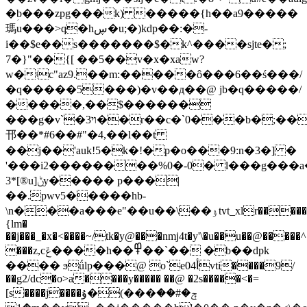
�ؚb���zpg���k) �����{h��a9�����
瑪u���>q�hڛ�u;�)kdp��:�-
i��$e��s�������$�k^����sjte�;
7�}"��{[ ��5��v�x�xaw?
w�ʵc"az9.��m:�����ô���6��ś���/
�q�����5���)�v��д��@ jb�q�����/
�����,��$������
���g�v`�3ױ��r��c�`0���b�;����oʱ������w��k
邗��*#6�� #"�4,��l��t
��j��'auk!5�k�!�p�o���9:n�3�] �
'���i2��������%0�-0� l���g���a�
3*[®u]ݨy����� p���|
��.pwv5�����hb-
\n���a���e"��u��\��ۉtvt_xlr�����3.5�ass���������
{lm�
��j���_�x�<����~/tk�y@���nmj4t�y'\�u��u��@�����^�
���z,cݝ����h��߾��`�� �b��dpk
���� ϧǘlp���@ o`e04أvti����9/
��g2/dc�o>a����y����� ��@ �2s�����<�=
[s����j����ۇ�(���ݼ�#��