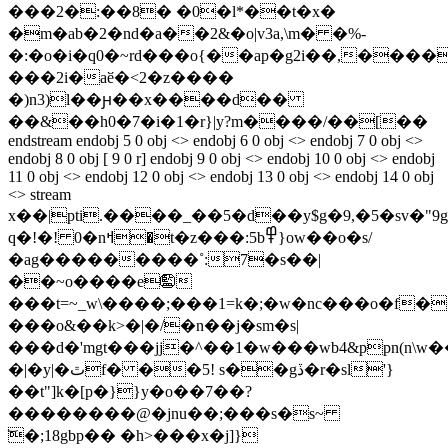
���2�:��8� �0�l*��t�x�
�m�ab�2�nd�a��2
&�o|v3a,\m� �%-
�:�o�i�q0�~rd���o{��ap�g2i��,����
���2i�aӗ�<2�z����
�)n3)l��ԩ��x����d��
��&��h0�7�i�1�r}|y?m����/��[��
endstream endobj 5 0 obj <> endobj 6 0 obj <> endobj 7 0 obj <>
endobj 8 0 obj [ 9 0 r] endobj 9 0 obj <> endobj 10 0 obj <> endobj
11 0 obj <> endobj 12 0 obj <> endobj 13 0 obj <> endobj 14 0 obj
<> stream
x��|pti.����_��5�d��y$g�9,�5�sv�"
q�!�! 0�nߞ�t�z���:5b߾}ow��o�s/
�ag���������˚:7�s��|
��~o����e㊬
���t=~_w\����;���1=k�;�w�nc���o�f�
���o&��k>�|�/�n��j�sm�s|
���d�'mgt���jj�^��1�w���wb4&ppn(n\w��
�|�y|�ٿf� ��5! s��gڏ�r�sl'}
��t"]k�[p�}}y�o��7��?
��������@�jnu��;���s�s~
͝�;18gbp�� �h>���x�j]}