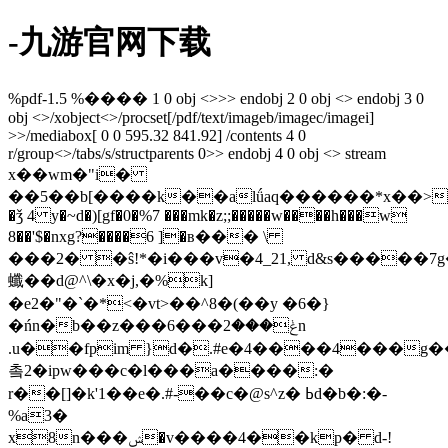
-九游官网下载
%pdf-1.5 %���� 1 0 obj <>>> endobj 2 0 obj <> endobj 3 0
obj <>/xobject<>/procset[/pdf/text/imageb/imagec/imagei]
>>/mediabox[ 0 0 595.32 841.92] /contents 4 0
r/group<>/tabs/s/structparents 0>> endobj 4 0 obj <> stream
x��wm�"i�
��
5��b[����k��alǘaq������*x��>
�ǯ 4 y�~d�)[gf�0�%7 ���mk�z;;�����w����h���w
8��'$�nхg?����6 ]�в��� \
���2� �ŝ!*�i���v�4_21, d&s����
䘋��d@^\�x�j,�%k]
�e2�"�`�*<�vt>��^8�(��y �6�}
�ńn�b��z���6���ݟ���2n
.u��fpim }d�.#e�4����4���g��]oz׵l��l�^&��m\�����/cw.���[����gh�ni����`ӷ�^�tn����)�=gr$�s]
촠2�ipw���c�l���a����:�
r��[]�k'1��e�.#-��c�@s^z� ߕd�b�:�-
%a3�
x8n���ݾ�v����4��kp� d-!