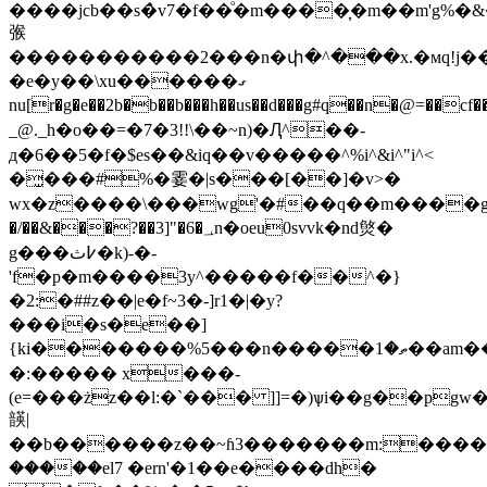
����jcb��s�̀v7�f��ͦ�m����͎�m��m'g%�&
㢿
�����������2���n�փ�^���x.�мq!j��
�e�y��\xu������ގ
nu[r�g�e��2b�b��b���h��us��d���g#q��n�@=
_@._h�o��=�7�3!!\��~n)�Ԯ^��-
д�6��5�f�$es��&iq��v�����^%i^&i^"i^<
�̫���#%�霎�|s���[��]�v>�
wx�z����\���wg'�#��q��m����gޣ�z���چ�� ,����m�~u�j��k��"��������
�/��&���?��3]"
�6�؀n�oeu0svvk�nd㷺� 
g���߇ث�k)-�-
'f�p�m����3y^�����f��^�}
�2:�##z��|e�f~3�-]r1�|�y?
���i�s�e��]
{ki�������%5���n�����ތ�1��am��w����r��r�� (z~$��*���5�m>�ǝ1ps��y�psz�ӓ��r3>@%��
�:����� x���-
(e=���żz��l:�`��� ]]=�)ѱi��g��pgw
韺|
��b������z��~ɦ3�������m:���������
�����el7 �ern'�1��e����dh�