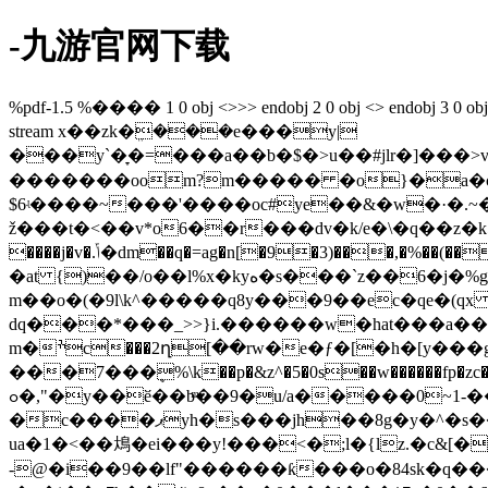
-九游官网下载
%pdf-1.5 %���� 1 0 obj <>>> endobj 2 0 obj <> endobj 3 0 obj <>/p
stream x��zk�ܸ���e���y|
���y`�̞�=���a��b�$�>u��#jlr�]���>v�u�����׏����������~
�������oom?m����� �o}�a�c�������oo߈� ��o>\��/
$6ʵ����~���'����oc#ye��&�w�·�.~�
ž���t�<��v*o6��r���dv�k/e�\�q��z�k5�e t��ý�f%��
����j�v�.ݴ�dm��q�=ag�n[�9�3)���,�%��(��"r�3�-��(��=xeq"������p��)[�"����6��o���u�-�g�q���z��c>ނ�iz�.4�ztqp߯t��u
�at {)��/o��l%x�kyه�s���`z��6�j�%g�î$��c�tx���_rt�kz��z]lrp�������soh;g v��l�h�.�o�ri
m��ο�(�9l\k^�����q8y���9��ec�qe�(qx �]��9\
dq���*���_>>}i.������w�hat���a��b� ��2r��� �`߇�f
m�ׯc���2ղ[��rw�e�ƒ�[�h�[y���g�e�4��� �@�\��)�u f�g�p1_3��cyӣ*jy7��28im��\�7 �]��) pρ�8m��)\[5-
���7���ܷ%\k��p�&z^�5�0s��w������fp�zc� �� җ�z��=�8@b= إ�rz�[a�7#{��
ߋ�,"�у��ӗ��bͫ��9�u/a�����0~1-��{�u��[u_�ek�����oo���c��9�#r=�p�8 �^���ݚ���r�y�m
�c����ޕyh�s���jh��8g�y�^�s��t�ݺ]�����ʺ� p�v&��vr���8ʯh~�ɓ�[e)��p1�p�y!h/�d�[�[����#��f "rxg�'s
ua�1�<��䲪�eі���y!���<�;l�{lz.�c&[�
-@�i��9��lf"��
����ƙ���o�84sk�q���