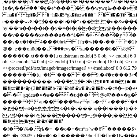
,�µ�i��p7h��4)e8p��x�0���l���*7a�0��6a<ǔ�֑ ��ݎ�|q���ow�n������<��tt�m�deo�ek9�<��
}u�γ��ؚ��"�q�e*��� ���wywqظ���w��e�:�����[�|�g!�����5��r#s r�_*�lr��{djwt�qfz�r�vw2,�
na��:p��e�=h�k�5*gk��uzw��t�"_���)�(f��.
e����wz8f�����h�f�"x���n�&a���1
hyl��m��\��t� �y�=�l�j��#y@��i����
��v�����xv���u��*â�����y�7�r����ޮ
��y�x�l�e4���0hrki{?q�wj��-�� *�2j
캦�=z��onϋd��؎���evy�za�����8�s8@ ,s�q���� ��8uu}���ݮ.�
����0� xt����[u endstream endobj 5 0 obj <> endobj 6 0 obj <> e
obj <> endobj 14 0 obj <> endobj 15 0 obj <> endobj 16 0 obj <> end
<>/procset[/pdf/text/imageb/imagec/imagei] >>/mediabox[ 0 0 612
������(q_�b[�����9,�4͡�e���ߗ�-�<3�\h$�e�=�o�]����_�>�6��w���ӧ_?��|��_^__~�x������?}
����������ch��ۛ��<�r{��?�h���}�d���
���|x#���<�p{3�t��l���b·7�ɨ^�bb�\�w�l�w�i���>ޅ�c#�~|z�ҽ�������ov����u$���n�{�aeo^ؓ��޽������`p��agy,����ҷ�%��*��bp<�
�� gqdea�
v�#���t:ʠ�� @c#?��v�
����6 ap�����%#ygt"s�~ a����
�]�se4� 3:�b�v���nq��f���1]r�3�
y2�6��b�������f~#���]���c(i�,�s)�$a?r��aq9�{�th
����c( �b�z0�����ీ
�f��\%�,̮ӻҍ�=_��o�=�m*n{w�6'�����$<
��q'®$עc]�n�2������,9hu;�o�1fw�j�agzx-��z�x�ao[��kfٍj*1n�0�r�y�a��