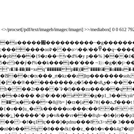
rocset[/pdf/text/imageb/imagec/imagei] >>/mediabox[ 0 0 612 792] /c
�g�������_�����w?}
��߾��q~����-l��pin��e
�pb���{9�z��<v�d%�y p��% ]���ź��φ
k���j��'��� ~1|܀�g�|�j>����ox\l���pꢇe
���������,q�5���s8ٯ�>���������-
)���zu���i��q����
zګ���t !��ܰ�6a�\�t��z�a;9��x%y�(��~��&
�� >�f�q1tҫ���]�pdnu���8x3>x͖� 3��
nl�b��-q�8���ék{��z_��b�v��k4g7�i@