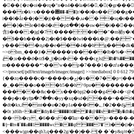
���{�z�oi��rq�"n�n4��la�6� ,�(�gr���
���z�k>x����΋��-��]r/��i�o��i d��g�
i��l�ǻz��j��j(����,ы� � �sq�r��3b
��]�cle�8�d�z�p٥��]��sw��i����u���˺�"��%��y`c)���j���сǩ���z|��6�e�g%/k�m$٦z�k�m��6 �%�e
含|i���;�jg[�7{�����t��"�m祕y�/�1p}jb�=�:��a�t;h�d�
�$��h����2)�t�$���lwɫ���k­�@:��j
y����\�ҧt��e���4��hg���dk�i 0ۘ�i �i
~>օbm_���)\�,����\r�����lb�%�<��j��\���z �q8�<ݒ�%q� �a8�yq�z�
ɻ�;u���d�rz$�ݪ|�(a�s� ���cعls|[�ƅ�%����zq�d�u�r�:�aa����p" q���c�h��fjb�*�i�r^a� ̵sml�h#sv��и3sfcni�fuj2�jz�jj�յ�n�s��
m�������*':��'w��p�7���1��zѓa���j k�6
<>/procset[/pdf/text/imageb/imagec/imagei] >>/mediabox[ 0 0 6
{��zܴo����ϛ�
=����o�ݮj�x��7��p=|��� � ��6tq������@�"�~��y��>w���$�*ۏ����d��]uae�u��tfe�>ƪ�|�8>�_� 6�?
�_����o���b5��h ^9pu��������6���m[��w�
������&c��x���bpj2�4��g4�4�<@�`
��p�x�yfթ�\7��v�yy�xq�sd�j���=��ɗ�
�dt�kx,f�mt��a�2�p1a���0�؂f�2��dۈ;��fl�&�q�d�r�����2u�v#�������o�s0��t�)e��(�b�r^�bcp��cmv�]�����mi�8
�0r )d6lh<�a� �diy�4����0tl� �\�@��x�#͝�y�dh�q�5} spt���݂��3kଘ�
��=b�cy_�6��:s��͞iш>���p>����-�����q�sk�)q�y�̰ x*=�]��ķk�ݲ
�/j~�hv�`��a��1����wc�t��qf ���7�ՙt
<���w|gn��qb3,q���2g/��)��-[� �`�y&q/rt� �t{�q^�k�