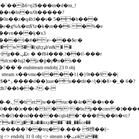
|�`��ձ6=ę2$���m�d�m_!
��s�hs�u/0t�����?
�0 n��z�q4b:l��s� 5��h���
���i�#�e~���$e:�
ϗɦ:̠rډb\n&� �
stream endobj 23 0 obj
j 24 0 obj <> stream x��vmo�6���1{�
}9t��9��|
-�,_͊�b et: jw��νuc��4r���v��
z%[n������?��tɐq�!�.��� $㥚��[~
 0 obj <> stream x�ݖoka��|