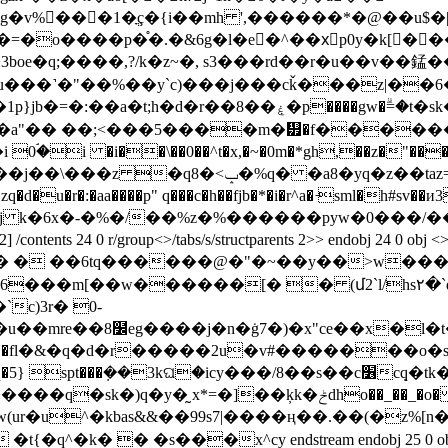
g�v%�� �1�ֳç�{i��mh ',������*�@��u$�
�=�o����p�֯�.�&6g�l�e�^��xّp0y�k[��
oe�q;����,?/k�z~�, s3���rd��r�u��v��錳�
r��8��ۼ�p����gw�ۗ=�t�sk��vn���ķ�x3
"�a"�� ��;<���5����m�᭿�f�����
��\��0��^t�x,�~�0m�*gh,��z�"���� w$��(
�taz=ig��ݒꡥʋ � �f84���.!��i!-���r
x�-�%�/��%z�%������pyw�0���/��7��`� end
12 792] /contents 24 0 r/group<>/tabs/s/structparents 2>> endob
�����[� � (մ2`l/hs٢�`dh7��b��-?˖�-
c)3r�
0-
u��mre��8໼eg����j�n�ġ7�)�x"ce��x�l�t�
icy���/8��s��c׶cܼq�tk�fb�l3��nd�����cqh4j�"���fq��h�vt:?
dho��_��_�o� w�1ʓ��;a�i�nxy���¯\��_��ǩce��
��(i�w(ur�u^�kbas&&��99s7|����ң��.��(�
 � �s���x^cy endstream endobj 25 0 obj <> endobj 31