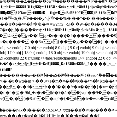
v�v�>x��1�ru��ه�
z���p���ꕮfamr����#�=u�qțw�u�a���0#����}� ��6x
�v3(�;ē��i�y^q #��%�|��*�� ��b���
�]ƽ�p��i}͍�=w?nm_~5j� �9>�n�s����3
��v<��#�!�b��i�tr�kǳ6�n �{ �ȫ��*���
�i4.s�yr��ltg>�r�s�)]� l��������9
���]=�e��u* ��ΐ9�.�j�!�& ��z����gst_i��
ndobj 7 0 obj <> endobj 8 0 obj [ 9 0 r] endobj 9 0 obj <> endobj
obj 17 0 obj [ 18 0 r] endobj 18 0 obj <> endobj 19 0 obj <> endobj 2
 792] /contents 22 0 r/group<>/tabs/s/structparents 1>> endobj 22
�h��?
g�� �u�wq�m��3[�m�=��x���xq��
�� !�v�d�z��`��j�!c�u���}�w*�
d�"�@� 9hl_ٞ�c�;�㽰�?�/c��]vqd��9��s-
�iv�wـ<�c4üi@�����ae}d9���7h�,�u!�� �o�3��7
�⃦�c��lwk�j���i�h&ȯ1w͘1ƹzq��sś�̬�:���