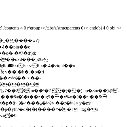
ontents 4 0 r/group<>/tabs/s/structparents 0>> endobj 4 0 obj <>
� �#7�d\)tk
�zu�9