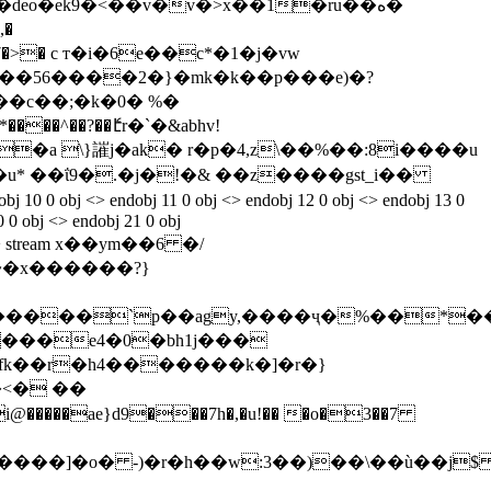
�d7�>� c т�i�6e��c*�1�j�vw
ɓ��56����2�}�mk�k��p���e)�?
��c��;�k�0� %�
�^��?��ެէr�`�&abhv!
�a \}䜅j�ak� r�p�4,z\��%��:8i����u
 10 0 obj <> endobj 11 0 obj <> endobj 12 0 obj <> endobj 13 0
0 0 obj <> endobj 21 0 obj
 0 obj <> stream x��ym��6 �/
���e4�0�bh1j���
fk��r�h4�������k�]�r�}
�<� ��
�����]�o� -)�r�h��w:3��)��\��ù��j$ 