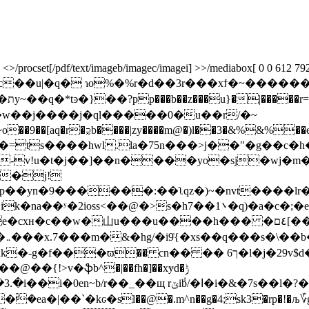
rocset[/pdf/text/imageb/imagec/imagei] >>/mediabox[ 0 0 612 792] /c
�a&'c��u|�q� ɿo%�%r�d��3r���xϯ�~���
w��j����j�ql�����0�u��r/�~
�[aq�r�⫈b����|zy����m@�)l��3�&%&%��e
-v!u�t�j��]��n����yo�sj�wj�m��
 �j!
���:��ʅqz�)~�nvt����lr� ʸ߇��0�jf[�i�p��
ϖ�� cn�� �� 6ך�l�j�29v$d�2�w[�j��v�v�;!
�{!>v�ֆb^�|��fh�]��xɏd�ݱ
|��`�kԍ�sl��@�.m^n��g�4;sk3�rp�!�љ؆gz��'