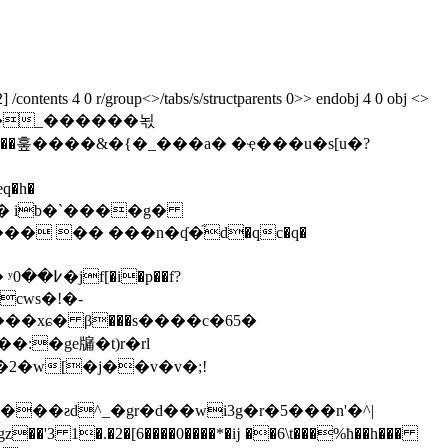
ontents 4 0 r/group<>/tabs/s/structparents 0>> endobj 4 0 obj <>
���_������뇏
q�h�
� �� ���n�ʠ�֘d�qc�q�
f?
3 1�.�2�[6����0����*�ĳ ��6\t���%ħ��h���