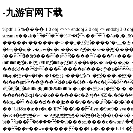
-九游官网下载
%pdf-1.5 %���� 1 0 obj <>>> endobj 2 0 obj <> endobj 3 0 obj <>/p
stream x��zk�ܸ���%@�0v�� �^a�,
�����c�����o�<>��_�����ˇ�/__�ת�ڪy~��q�*tͽ�}��?pp���b��z���u}�|�����r=��훞����&�{�_���a� �ҿ���u�s[u�?
�9~j��uj� v�jcw�n�n��&�o�(�ze��
����
(��|l�ör8����r����^���'}>���~o��9�
d�������y�<7#�����ge��ڮ��k�|&�5b���g�=�=ts����hwl.la�75n���>j��"�g��c�h� ib�`����g�
��dck]��d^�������s{���c@�a�w:
��ϻg�e�v�f�n�1�{e���x"c ����-��
�i�a�ȩm��@��d�a��8f�~��o�ǉ�l�p��yn�9���
����a�i�kg�g��(�s%����חo�җ�i�q 8n{�'�:�.|�ik�na��ʸ�2ioss<��@�>s�h7��1܌�q)�a�c�;�ecws�!�-
��n�i�2kq1�w�k������c�ڐj�55�.�f��e�cxн�c��w�⼭u���u����h��� �٤ם[����xɕ� β���s����c�65�
�krqܝ��&��zl���jjz���v��w�u�^�t�(��܅���x.7���m�&�hg/�i9͗{�xs��q���s�\��b��:�ge牖�t)r�rl
��}bt¦f&u�a;�r�u�`f[7��ƅ��4ļym�9po9�|yya�nk�-g�f���
�c&4�*�%t"�bg(,�l��6��{��k�-��@�
bt�q��ۡ�6�����vl���sc.����o�
wom١��3.�i��i�0en~b/r��_��щ rݶi݃b/�ا�i�&�7ѕ��l�?����ƨd^_�gr�d��wi3g�r�5���n'�^|
����r:��wn�����.���h)-�v��� bd.:h��ܽ�ea�