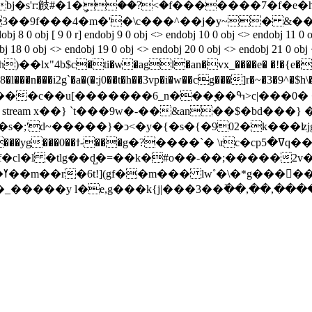
�9f���4�m�'�\c���^��j�y~� &����
obj 8 0 obj [ 9 0 r] endobj 9 0 obj <> endobj 10 0 obj <> endobj 11 0
r] endobj 18 0 obj <> endobj 19 0 obj <> endobj 20 0 obj <> end
"4b$c�ti�ѡ�agl�an�vx_����e� �!�{e�3
�l���n���i2g`�a�(�:j0��t�h��3vp�i�w��cg���]r�~�3�9^�
obj 46 0 obj <> stream x��} `t���9w�-��&an��$�bd���} 
!�s�;'d~�����}�ͻ<�y�{�s�{�902�k���ʫj
b\�w�f�cl�l �tlg��d̺�=��k�#o��-��;�����
���h�e���d_r�/t�˺2y��,���u������ߌ��m��r�6t!](gf��m��� lw˚�\�
*g�����
v�:r��\g�#ב��u�:r��\��_�����y l�e,g���k{j|���3��߫��,