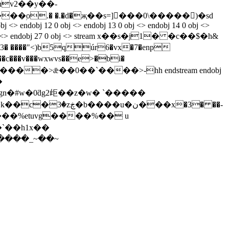
ۭo.� �.�d�җ��s=]�ً��0\�����)�sd
 obj <> endobj 12 0 obj <> endobj 13 0 obj <> endobj 14 0 obj <>
obj 21 0 obj <> endobj 27 0 obj <> stream x��s�j1� �c��$�h&
� ����"<)b5qúr6�vx�7�enp
$h\��c���v���wxwvs��e>�bi�
�
gn�#w�0ƌg2歫��z�w� `�����
2v���%etuvg����%�� u
`��h1x��
��,�������_~��~