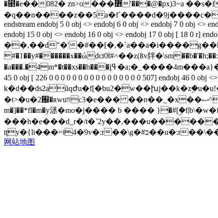
�⹥�e��082� zn>o���߻'���@�px)3~a ��s�fbj�s'r:㩻#�1� ީ��?<�f�������7�f�e�hv2��y��-
�q��n����z��5a�f`����d�9j����c�3�
endstream endobj 5 0 obj <> endobj 6 0 obj <> endobj 7 0 obj <> end
endobj 15 0 obj <> endobj 16 0 obj <> endobj 17 0 obj [ 18 0 
��,��d"�'�#��[�,�`a��a�i����g��h)��ӏx
#�1��y#������x��ώdct0ẗ#˄��z(ßv牉�\sm��b�'�h;��:8
�a���.�4m*�t��xs��b���įߟ�a;�_����4m���a}���c��u[�������6_n���ׇ��ߒ>c|���0� ����>ǣ��0��`����>-hh endstream endobj
45 0 obj [ 226 0 0 0 0 0 0 0 0 0 0 0 0 0 0 0 0 507] end
k�d��ds2aŭqժu�f[�bu2�w��խj��k�z۪�u�u
�t>�u�2֌�ʀwuװc3�e��� ��n��_�x��ޞ^���yg���0��ϯ-���g�?����`� \rc�cpߜ�5q��k��c�3ٛ�zڿ�b����u�ن���x�3� ��-
m�]��*fl�m�y洆�mo�j���� b ���� }�#[ۣ�f|
tʈy�{li���=i4�9
网站地图