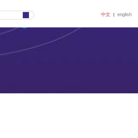
中文
english
|