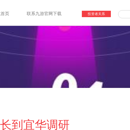
载首页
联系九游官网下载
投资者关系
长到宜华调研