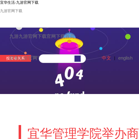
宜华生活-九游官网下载
九游官网下载
九游九游官网下载官网下载首页
中文
english
联系九游官网下载
|
投资者关系
宜华管理学院举办商