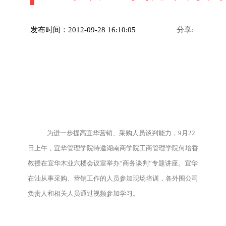
发布时间：2012-09-28 16:10:05
分享:
为进一步提高宜华营销、采购人员谈判能力，9月22
日上午，宜华管理学院特邀湖南商学院工商管理学院何培香
教授在宜华木业六楼会议室举办“商务谈判”专题讲座。宜华
在汕从事采购、营销工作的人员参加现场培训，各外围公司
负责人和相关人员通过视频参加学习。