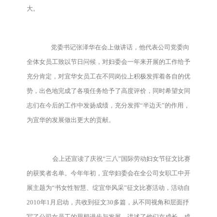
大。
党委书记张泽华在会上做讲话，他代表公司党委向
全体女员工致以节日问候，对妇委会一年来开展的工作给予
充分肯定，对宜华女员工在不同岗位上积极发挥着各自的优
势，出色地完成了各项任务给予了高度评价，同时希望女同
志们在今后的工作中发扬成绩，充分发挥“半边天”的作用，
为宜华的发展做出更大的贡献。
会上还宣读了庆祝“三八”国际劳动妇女节征文比赛
的获奖者名单。今年年初，宜华妇委会在全公司女职工中开
展主题为“书女性智慧、绽宜华风采”征文比赛活动，活动自
2010年1月启动，共收到征文30多篇，从不同视角和层面抒
写了公司女员工的思想进步与发展，讲述了他们在成长、成