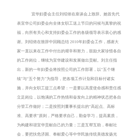
宜华妇委会主任刘绍侬在座谈会上致辞。她首先代
表宜华公司妇委会向全体女职工送上节日的问候与真挚的祝
福，向所有关心和支持妇委会工作的各级领导表示衷心的感
谢。刘绍侬在致辞中回顾总结 2010年妇委会工作，感谢大
家一直以来在工作中付出的艰辛和努力，鼓励大家珍惜各自
的工作岗位，继续为宜华建设和发展做出贡献。刘主任指
出，新的一年妇委会将按照公司的工作部署，以“五个继
续”与“五个努力”为指导，把各项工作计划和目标付诸实
施，并向女职工提三点希望：一是要以高度使命感和责任感
立足岗位，以饱满的工作热情和奋发向上的精神状态把各自
分管工作做好；二是按照刘董事长提出的“高起点、高标
准、高要求”原则，严格要求自己，勤奋学习，提高素质，
为构建和谐宜华贡献自己的力量；三是互帮互助，奉献社
会，要把扶危济困、奉献爱心等中华民族传统美德发扬光