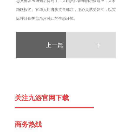
总支部发出通知后得到了广大团员和青年的积极响应，大家
踊跃报名。宜华人用脚步丈量韩江，用心灵感受韩江，以实
际呼吁保护母亲河韩江的生态环境。
上一篇
下
一
关注九游官网下载
篇
商务热线