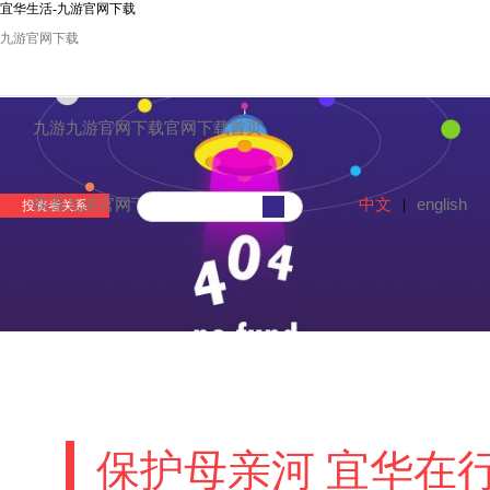
宜华生活-九游官网下载
九游官网下载
九游九游官网下载官网下载首页
中文
english
联系九游官网下载
|
投资者关系
保护母亲河 宜华在