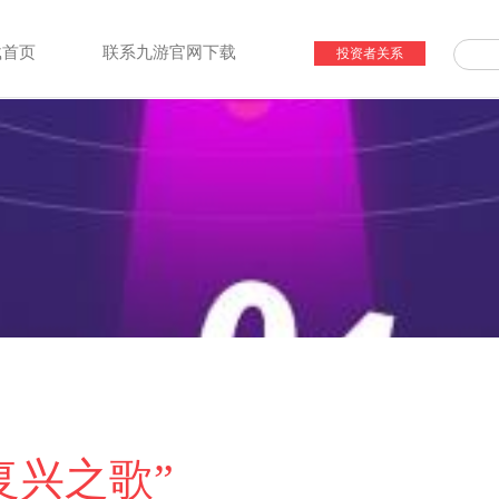
载首页
联系九游官网下载
投资者关系
复兴之歌”