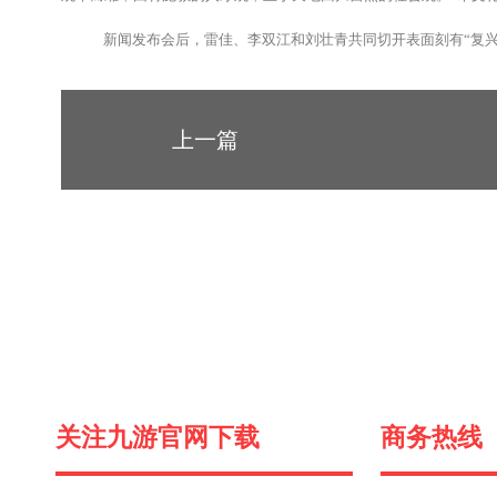
新闻发布会后，雷佳、李双江和刘壮青共同切开表面刻有“复兴
上一篇
关注九游官网下载
商务热线