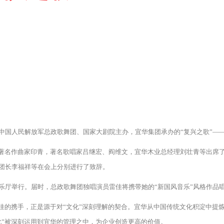
中国人民解放军总政歌舞团、国家大剧院主办，宜华集团承办的“复兴之歌”—
著名作曲家印青，著名歌唱家吕继宏、阎维文，宜华木业总经理刘壮青等出席了
团长李福祥等在会上分别进行了致辞。
音乐厅举行。届时，总政歌舞团独唱演员雷佳将携带她的“新国风音乐”风格作品
的携手，正是源于对“文化”深刻理解的契合。宜华从中国传统文化积淀中提炼
化”被深刻运用到宜华的管理之中，为企业创造更高的价值。