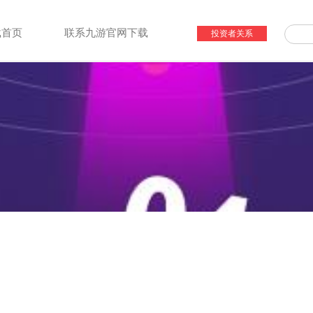
载首页
联系九游官网下载
投资者关系