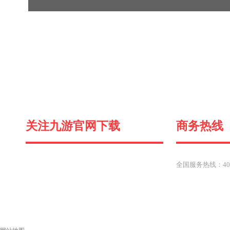
关注九游官网下载
商务热线
全国服务热线：400-