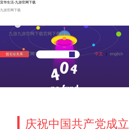
宜华生活-九游官网下载
九游官网下载
九游九游官网下载官网下载首页
中文
english
联系九游官网下载
|
投资者关系
庆祝中国共产党成立