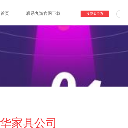
载首页
联系九游官网下载
投资者关系
华家具公司