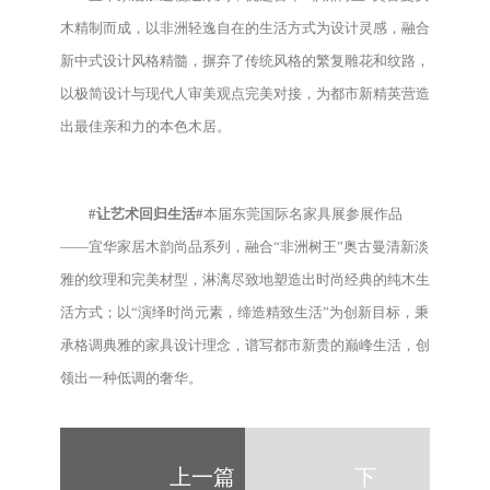
木精制而成，以非洲轻逸自在的生活方式为设计灵感，融合
新中式设计风格精髓，摒弃了传统风格的繁复雕花和纹路，
以极简设计与现代人审美观点完美对接，为都市新精英营造
出最佳亲和力的本色木居。
#让艺术回归生活#
本届东莞国际名家具展参展作品
——宜华家居木韵尚品系列，融合“非洲树王”奥古曼清新淡
雅的纹理和完美材型，淋漓尽致地塑造出时尚经典的纯木生
活方式；以“演绎时尚元素，缔造精致生活”为创新目标，秉
承格调典雅的家具设计理念，谱写都市新贵的巅峰生活，创
领出一种低调的奢华。
上一篇
下