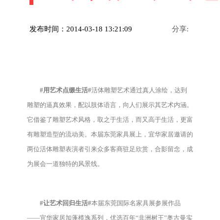
发布时间：2014-03-18 13:21:09
分享:
#用艺术点缀生活#
活体雕塑艺术通过真人涂绘，达到
雕塑的逼真效果，配以肢体语言，向人们展示其艺术内涵。
它借鉴了雕塑艺术风格，取之于生活，而又高于生活，更富
有雕塑造型的流动美。本届东莞家具展上，宜华家居邀请的
两位活体雕塑表演者引来众多客商驻足欣赏，合影留念，成
为展会一道独特的风景线。
#让艺术回归生活#
本届东莞国际名家具展参展作品
——宜华家居加蓬榄逸系列，优选百年“非洲树王”奥古曼实