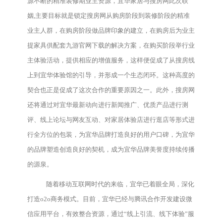
源不断的精准装修期业主资源，宜华家居与搜房网此次联
姻,主要目标就是锁定搜房网从购房阶段到装修阶段的精准
业主人群，在购房阶段做品牌印象的建立，在购房后为业主
提家具供配套九游官网下载的解决方案，在购买阶段举行业
主体验活动，提供相应的增值服务，这样便促成了从搜房线
上到宜华体验馆的引导，并形成一个生态闭环。这种高度的
契合也正是促成了这次合作的重要原因之一。此外，搜房网
还将通过对宜华最新动向进行新闻推广、优质产品进行测
评、线上论坛与网友互动、对家居体验店进行逛店等形式进
行全方位的包装，为宜华品牌打造良好的用户口碑，为宜华
的品牌塑造创造良好的契机，成为宜华品牌美誉度持续传播
的源泉。
随着移动互联网时代的来临，宜华已着眼全局，深化
打造o2o商务模式。目前，宜华已经与腾讯合作开发建设微
信应用平台，有效整合资源，通过“线上引流、线下体验”服