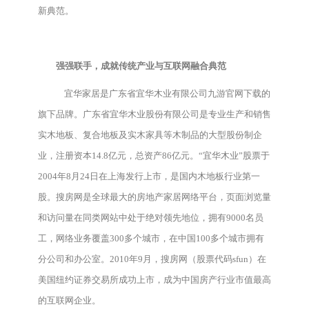
新典范。
强强联手，成就传统产业与互联网融合典范
宜华家居是广东省宜华木业有限公司九游官网下载的
旗下品牌。广东省宜华木业股份有限公司是专业生产和销售
实木地板、复合地板及实木家具等木制品的大型股份制企
业，注册资本14.8亿元，总资产86亿元。“宜华木业”股票于
2004年8月24日在上海发行上市，是国内木地板行业第一
股。搜房网是全球最大的房地产家居网络平台，页面浏览量
和访问量在同类网站中处于绝对领先地位，拥有9000名员
工，网络业务覆盖300多个城市，在中国100多个城市拥有
分公司和办公室。2010年9月，搜房网（股票代码sfun）在
美国纽约证券交易所成功上市，成为中国房产行业市值最高
的互联网企业。