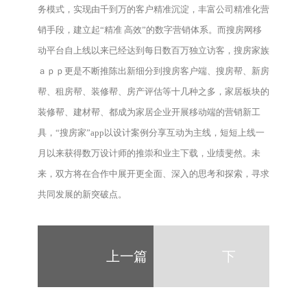
务模式，实现由千到万的客户精准沉淀，丰富公司精准化营
销手段，建立起“精准 高效”的数字营销体系。而搜房网移
动平台自上线以来已经达到每日数百万独立访客，搜房家族
ａｐｐ更是不断推陈出新细分到搜房客户端、搜房帮、新房
帮、租房帮、装修帮、房产评估等十几种之多，家居板块的
装修帮、建材帮、都成为家居企业开展移动端的营销新工
具，“搜房家”app以设计案例分享互动为主线，短短上线一
月以来获得数万设计师的推崇和业主下载，业绩斐然。未
来，双方将在合作中展开更全面、深入的思考和探索，寻求
共同发展的新突破点。
上一篇
下