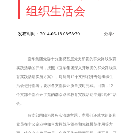
组织生活会
发布时间：2014-06-18 08:58:39
分享:
宜华集团党委十分重视基层党支部党的群众路线教育
实践活动的开展，按照《宜华集团深入开展党的群众路线教
育实践活动实施方案》，对所属12个支部召开专题组织生
活会进行部署，要求各支部保证质量按时完成。目前，12
个支部全部召开了党的群众路线教育实践活动专题组织生活
会。
各支部围绕为民务实清廉主题，党员们还就党组织和
党员在非公企业中如何发挥战斗堡垒和先锋模范作用等方