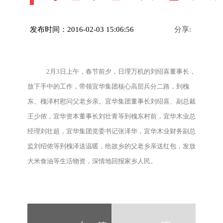
发布时间：2016-02-03 15:06:56
分享:
2月3日上午，春节前夕，日理万机的刘绍喜董事长，
放下手中的工作，带领宜华集团核心高层兵分二路，到槐
东、槐泽村慰问父老乡亲。宜华集团董事长刘绍喜、副总裁
王少侬，宜华资本董事长刘壮青等到槐东村前，宜华木业总
经理刘壮超，宜华集团党委书记张泽华，宜华木业财务副总
监刘绍侬等到槐泽送温暖，给故乡的父老乡亲送红包，发放
大米食油等生活物资，深情地回报家乡人民。