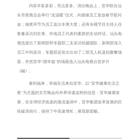
内容丰富多彩，亮点多多。演出晚会上，宜华联合汕
头市慈善总会举行“送温暖”仪式，向困难员工发放春节慰问
金；抽奖环节为员工送出丰厚大奖；还有央视节目主持人任
鲁豫采访刘壮青、外地员工代表刘素群的生动对话。汕头电
视也派出了新闻部和专题部二支采访拍摄团队，新闻部深入
员工中间采访，专题部还首次出动了二部无人机遥拍聚餐场
面，并把宜华“团年饭”的场面选入汕头电视台贺岁片
《融》。
春到福来，幸福生活来自宜华。以“宜华健康生活之
夜”为主题的文艺晚会向外界传递这样的信息：宜华健康发
展，在全球经济低迷的激流漩涡中，宜华集团改革发展的巨
轮破浪前行，保持了中高速增长，展现新面貌。