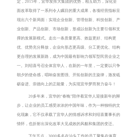
定，2015年，宜华发挥大集团的优势，相互助力，深化全
面改革取得了一系列令人瞩目的重大成果，各项经营指标呈
现出六个新局面：实现企业创新、管理创新、科技创新、产
业创新、产品创新、市场创新，形成以创新为主要引领和支
撑的发展新模式。走出一条质量更高、效益更好、结构更
优、优势充分释放，企业向形态更高级、分工更优化、结构
更合理的发展新路，成为中国最有影响力领军型民营企业之
一。刘绍喜号召全体宜华人，在新的一年里，一定要以只争
朝夕的使命感，唱响奋发图强、开拓创新的主旋律，激发砥
砺奋进、崇德向上的正能量，为实现宜华梦而努力奋斗！
20多年来，宜华的“春晚”陪伴着宜华人迎接新年的脚
步，让企业的员工感受浓浓的中国年味，作为一种独特的文
化现象，它不仅承载了宜华人的情感诉求和刘绍喜董事长的
情怀，也折射出深化改革大见成效的风貌和集团的变迁。
下午五点，3000多名在汕头工作的员工聚集在体育