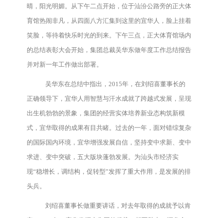
晴，阳光明媚。从下午二点开始，位于汕汾公路旁的正大体
育馆热闹非凡，从四面八方汇集到这里的宜华人，脸上挂着
笑脸，等待着快乐时光的到来。下午三点，正大体育馆场内
的总结表彰大会开始，集团总裁吴华东做年度工作总结报告
并对新一年工作做出部署。
吴华东在总结中指出，2015年，在刘绍喜董事长的
正确领导下，宜华人用智慧与汗水成就了跨越式发展，呈现
出生机勃勃的景象，集团的经营实体培养新业态构筑新模
式，宜华取得的成果有目共睹。过去的一年，面对错综复杂
的国际国内环境，宜华增强发展自信，坚持变中求新、变中
求进、变中突破，五大版块蓬勃发展。为汕头市经济实
现“稳增长，调结构，促转型”发挥了重大作用，是发展的排
头兵。
刘绍喜董事长做重要讲话，对去年取得的成就予以肯