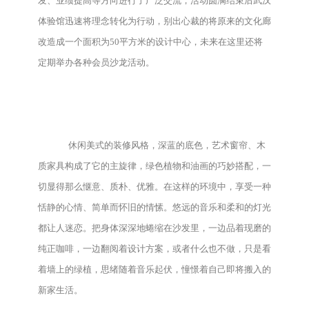
发、业绩提高等方向进行了广泛交流，活动圆满结束后武汉
体验馆迅速将理念转化为行动，别出心裁的将原来的文化廊
改造成一个面积为50平方米的设计中心，未来在这里还将
定期举办各种会员沙龙活动。
休闲美式的装修风格，深蓝的底色，艺术窗帘、木
质家具构成了它的主旋律，绿色植物和油画的巧妙搭配，一
切显得那么惬意、质朴、优雅。在这样的环境中，享受一种
恬静的心情、简单而怀旧的情愫。悠远的音乐和柔和的灯光
都让人迷恋。把身体深深地蜷缩在沙发里，一边品着现磨的
纯正咖啡，一边翻阅着设计方案，或者什么也不做，只是看
着墙上的绿植，思绪随着音乐起伏，憧憬着自己即将搬入的
新家生活。