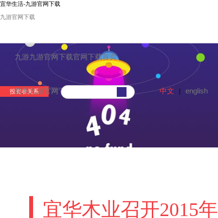
宜华生活-九游官网下载
九游官网下载
九游九游官网下载官网下载首页
中文
english
联系九游官网下载
|
投资者关系
宜华木业召开2015