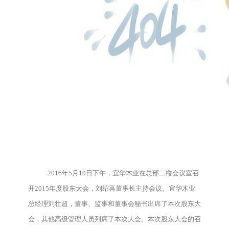
2016年5月10日下午，宜华木业在总部二楼会议室召
开2015年度股东大会，刘绍喜董事长主持会议。宜华木业
总经理刘壮超，董事、监事和董事会秘书出席了本次股东大
会，其他高级管理人员列席了本次大会。本次股东大会的召