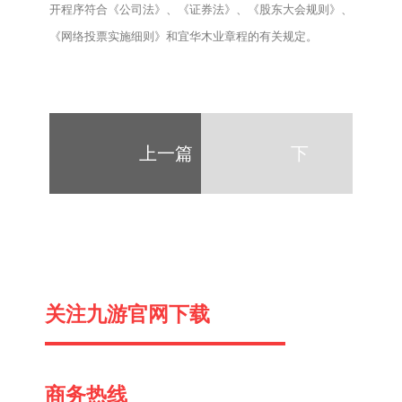
开程序符合《公司法》、《证券法》、《股东大会规则》、
《网络投票实施细则》和宜华木业章程的有关规定。
上一篇
下
一
关注九游官网下载
篇
商务热线