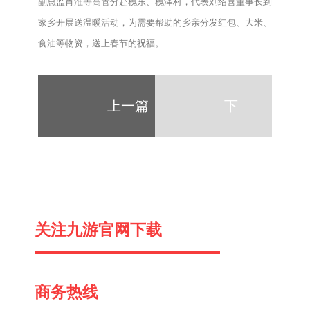
副总监肖淮等高管分赴槐东、槐泽村，代表刘绍喜董事长到
家乡开展送温暖活动，为需要帮助的乡亲分发红包、大米、
食油等物资，送上春节的祝福。
上一篇
下
一
关注九游官网下载
篇
商务热线