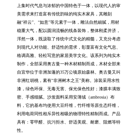
上集时代气息与浓郁的中国特色于一体，以现代人的审
美需求来打造富有传统韵味的纯实木家具，其雕刻
融“祥云”、“如意”等元素于一体，雕法自然細膩，用材
稳重大气，配以圆润流畅的线条装饰，整体刚柔并济，
浑然一体，既汲取了传统中式文化的精髓，又充分考虑
到现代人对功能、舒适性的需求，彰显富有文化气息、
格调高雅、轻松写意的家居美学文化。
该系列为纯实木
制作，全部采用奥古曼一种木材精制而成，木材全部来
自宜华位于非洲加蓬的
35万公顷原始森林。奥古曼又叫
非洲红胡桃，素有“非洲树木之王”美称。
涂装采用水性
漆，绿色环保、无毒无害、保光保色性好；漆膜丰满致
密、手感细腻。沙发面料采用安薄绒（
ambrosia
）布
料，它的基布均使用大豆纤维，竹纤维等原生态纤维，
利用电荷同性相斥异性相吸的物理特性精制而成。产品
具有：零甲醛、抗污拒水、舒适美观、耐磨、阻燃等特
性。