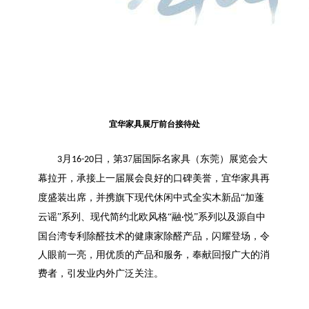
宜华家具展厅前台接待处
月
日，第
7
届国际名家具（东莞）展览会大
3
16-20
3
幕拉开，
承接上一届展会良好的口碑美誉，
宜华家具
再
度盛装出席，并
携旗下
现代休闲中式
全实木新品
“加蓬
云谣”
系列
、
现代简约北欧风格
“
融
悦
”
系列
以及源自中
·
国台湾专利除醛技术的健康家除醛产品，闪耀登场，令
人眼前一亮，用优质的产品和服务，奉献回报广大的消
费者，引发业内外广泛关注
。