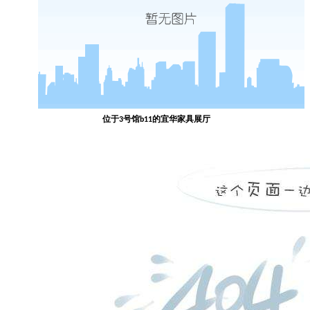
位于
号馆
的
宜华家具展厅
3
b11