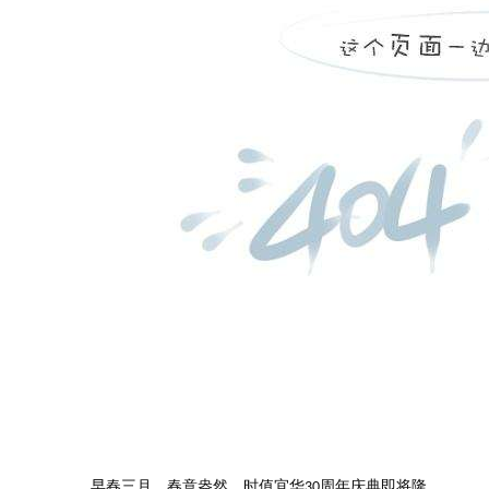
早春三月，
春意盎然。时值宜华
周年庆典即将隆
30