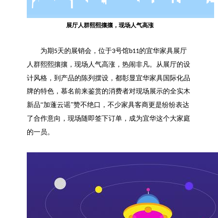
展厅
人群熙熙攘攘，现场人气高涨
为期
天的展销会，
位于
号馆
的
宜华家具展厅
5
3
b11
人群熙熙攘攘，现场人气高涨，
热闹非凡
。
从展厅的设
计风格，到产品的陈列摆设，都彰显宜华家具国际化品
牌的特色，
慕名前来鉴赏的消费者对现场展示的
全实木
新品
“加蓬云谣”
赞不绝口，不少家具客商更是纷纷表达
了合作意向，现场随即签下订单，成为宜华这个大家庭
的一员
。