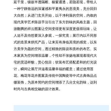
延千里，镶嵌半透隔断、橱窗通透，若隐若现，带给人
一种宁静致远的深邃感和平素隽永的意境美，充分回归
大自然；从进门玄关开始，以干净利落的空间，内敛的
现代美学艺术陈设手法引出了东方韵味的风格主题，回
游翻腾的祥云图案让空间变得更有深度更值得玩味，让
人迫不及待想要深入参观，一探究竟；展厅内以不同形
式的造景来烘托产品，让来宾有身临其境的感觉，以东
方美学为题的空间，透过精致的陈设和质朴的布艺、实
木家具为空间增添温馨，个性却不张扬地展现着现代大
宅的宽适样貌，赏心悦目；软装布艺搭配柔和的灯光设
计，瞬间让展厅洋溢着温馨幸福的暖意；通过
使用莲
花、梅花等花卉图案及传统中国陶瓷等中式古典饰品
点
缀装饰，为原本简约的空间增添了几分文化韵味，达到
时尚与古典相交融的设计效果
。