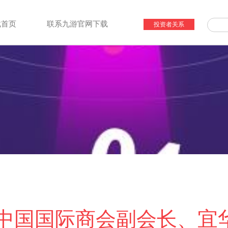
载首页
联系九游官网下载
投资者关系
|中国国际商会副会长、宜