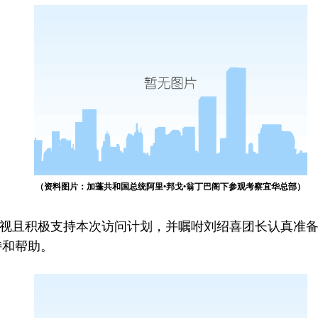
（资料图片：加蓬共和国总统
阿里•邦戈•翁丁巴阁下
参观考察宜华总部）
视且积极支持本次访问计划，并嘱咐刘绍喜团长认真准
持和帮助。