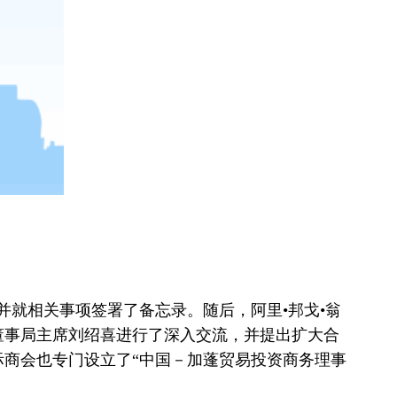
，并就相关事项签署了备忘录。随后，
阿里•邦戈•翁
董事局主席刘绍喜进行了深入交流，并提出扩大合
商会也专门设立了“中国－加蓬贸易投资商务理事