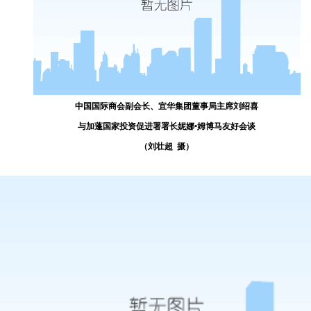
中国国际商会副会长、宜华集团董事局主席刘绍喜
与加蓬国家投资促进署署长妮娜
•
姆博马友好会谈
（刘壮超 摄）