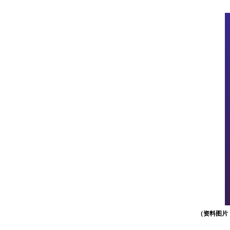
（资料图片