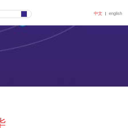
中文
english
|
华