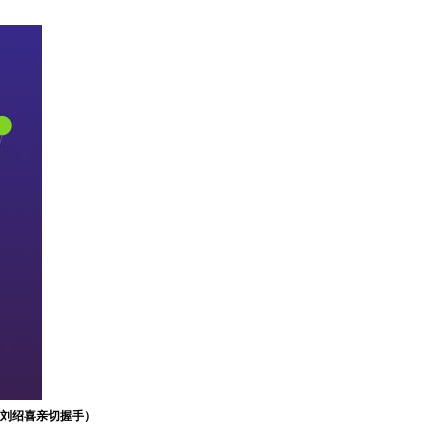
刘绍喜亲切握手）