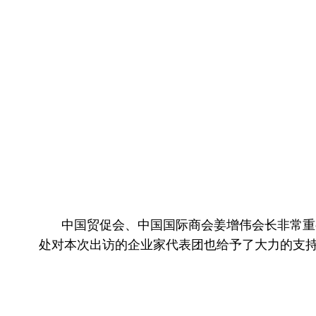
中国贸促会、中国国际商会姜增伟会长非常重
处
对本次出访的企业家代表团也给予了大力的支