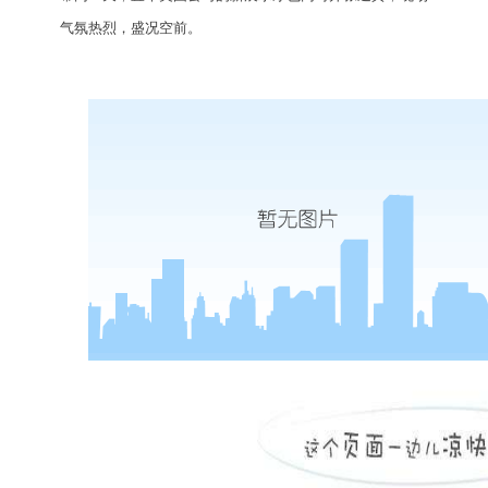
气氛热烈，盛况空前。