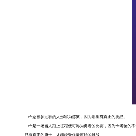
rfc总被参过赛的人形容为炼狱，因为那里有真正的挑战。
rfc是一场当人踏上征程便可称为勇者的比赛，因为rfc考验
只有真正的勇士，才能经受住最原始的挑战。