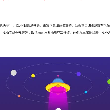
（总决赛）于12月4日圆满落幕。由宜华集团冠名支持、汕头动力四驱越野车俱
成功完成全部赛段，取得3000cc柴油组亚军佳绩。他们在本届挑战赛中充分表