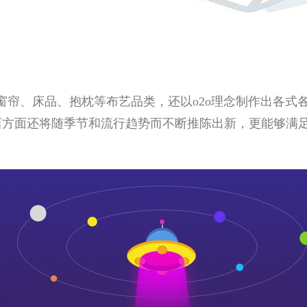
窗帘、床品、抱枕等布艺品类，还以o2o理念制作出各式
店方面还将随季节和流行趋势而不断推陈出新，更能够满