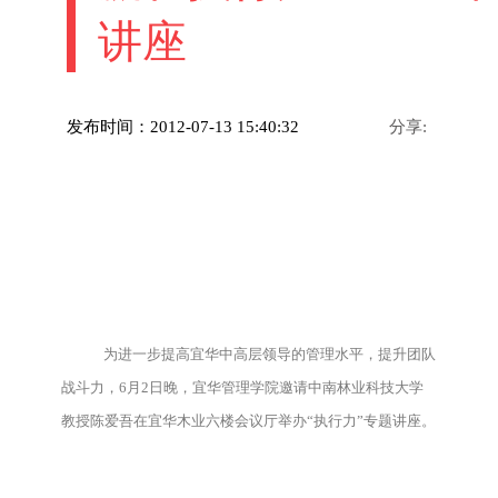
讲座
发布时间：2012-07-13 15:40:32
分享:
为进一步提高宜华中高层领导的管理水平，提升团队
战斗力，6月2日晚，宜华管理学院邀请中南林业科技大学
教授陈爱吾在宜华木业六楼会议厅举办“执行力”专题讲座。