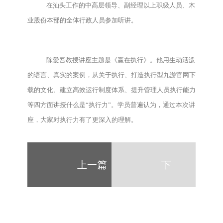
在汕头工作的中高层领导、副经理以上职级人员、木
业股份本部的全体行政人员参加听讲。
陈爱吾教授讲座主题是《赢在执行》。他用生动活泼
的语言、真实的案例，从关于执行、打造执行型九游官网下
载的文化、建立高效运行制度体系、提升管理人员执行能力
等四方面讲授什么是“执行力”。学员普遍认为，通过本次讲
座，大家对执行力有了更深入的理解。
上一篇
下
一