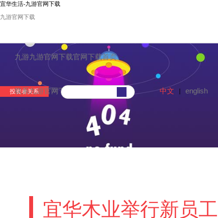
宜华生活-九游官网下载
九游官网下载
九游九游官网下载官网下载首页
中文
english
联系九游官网下载
|
投资者关系
宜华木业举行新员工