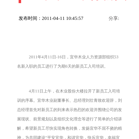
发布时间：2011-04-11 10:45:57
分享:
2011年4月11日-16日，宜华木业人力资源部组织53
名新入职的员工进行了为期6天的新员工入司培训。
4月11日上午，在木业股份大楼拉开了新员工入司培
训的序幕。宜华木业副董事长、总经理刘壮青致欢迎辞，刘
总经理首先对新员工的到来表示热烈的欢迎并围绕公司的发
展现状、前景规划以及组织文化理念等进行了简单的介绍讲
解，希望新员工尽快实现角色转换，发扬宜华不屈不挠的精
神，为共同建设“平安宜华，和谐宜华，快乐宜华，幸福宜