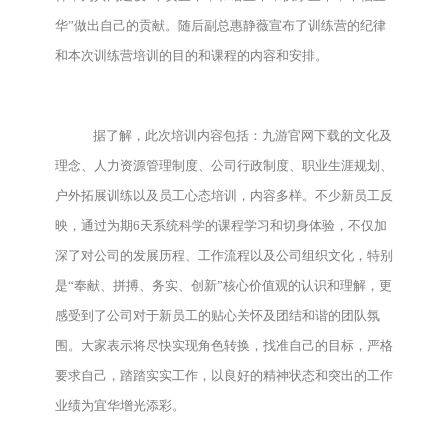
华”做出自己的贡献。随后副总惠静薇宣布了训练营的纪律
和本次训练营培训的目的和课程的内容和安排。
据了解，此次培训内容包括：九游官网下载的文化及
理念、人力资源管理制度、公司行政制度、职业生涯规划、
户外拓展训练以及员工心态培训，内容多样。不少新员工反
映，通过为期6天系统科学的课程学习和切身体验，不仅加
深了对公司的发展历程、工作流程以及公司组织文化，特别
是“奉献、拼搏、务实、创新”核心价值观的认识和理解，更
感受到了公司对于新员工的贴心关怀及团结和谐的团队氛
围。大家表示将尽快实现角色转换，找准自己的目标，严格
要求自己，踏踏实实工作，以良好的精神状态和突出的工作
业绩为宜华增光添彩。