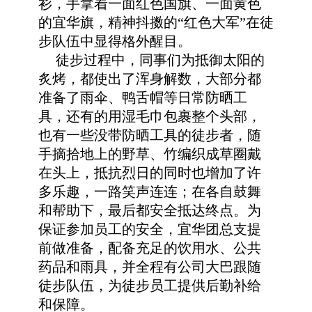
衫，手拿着一面红色国旗、一面黄色
的宜华旗，精神抖擞的“红色大军”在徒
步队伍中显得格外醒目。
徒步过程中，同事们为抵御太阳的
炙烤，都使出了浑身解数，大部分都
准备了雨伞、鸭舌帽等日常防晒工
具，还有的用湿毛巾包裹整个头部，
也有一些没带防晒工具的徒步者，随
手摘拾地上的野草、竹编织成草圈戴
在头上，抵抗烈日的同时也增加了许
多乐趣，一路笑声连连；在各自鼓舞
和帮助下，最后都安全抵达终点。为
保证参加员工的安全，宜华团总支提
前做准备，配备充足的饮用水、公共
药品和雨具，并全程有公司大巴跟随
徒步队伍，为徒步员工提供后勤补给
和保障。