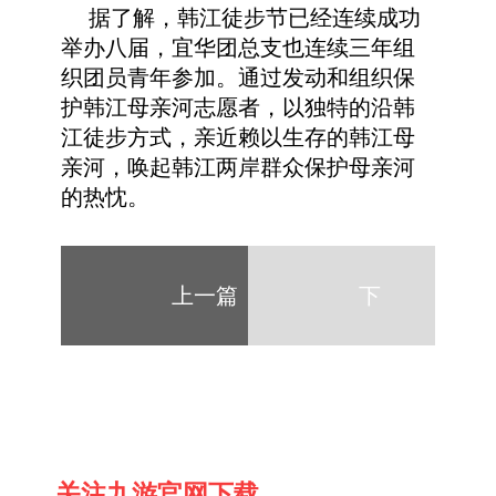
据了解，韩江徒步节已经连续成功
举办八届，宜华团总支也连续三年组
织团员青年参加。通过发动和组织保
护韩江母亲河志愿者，以独特的沿韩
江徒步方式，亲近赖以生存的韩江母
亲河，唤起韩江两岸群众保护母亲河
的热忱。
上一篇
下
一
关注九游官网下载
篇