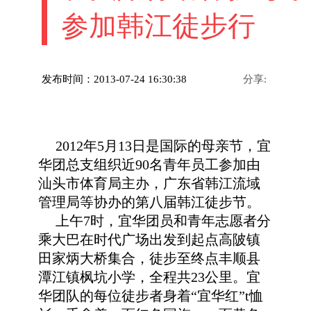
参加韩江徒步行
发布时间：2013-07-24 16:30:38
分享:
2012年5月13日是国际的母亲节，宜
华团总支组织近90名青年员工参加由
汕头市体育局主办，广东省韩江流域
管理局等协办的第八届韩江徒步节。
上午7时，宜华团员和青年志愿者分
乘大巴在时代广场出发到起点高陂镇
田家炳大桥集合，徒步至终点丰顺县
潭江镇枫坑小学，全程共23公里。宜
华团队的每位徒步者身着“宜华红”t恤