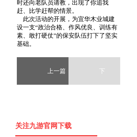
时还向老队员请教，出现了你追我
赶、比学赶帮的情景。
此次活动的开展，为宜华木业城建
设一支“政治合格、作风优良、训练有
素、敢打硬仗”的保安队伍打下了坚实
基础。
上一篇
下
一
关注九游官网下载
篇