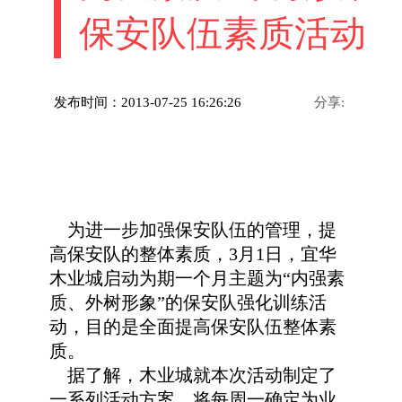
保安队伍素质活动
发布时间：2013-07-25 16:26:26
分享:
为进一步加强保安队伍的管理，提
高保安队的整体素质，3月1日，宜华
木业城启动为期一个月主题为“内强素
质、外树形象”的保安队强化训练活
动，目的是全面提高保安队伍整体素
质。
据了解，木业城就本次活动制定了
一系列活动方案，将每周一确定为业